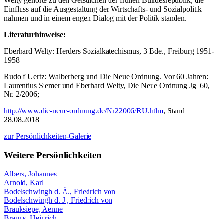
Welty gehörte zu den Geistlichen der frühen Bundesrepublik, die
Einfluss auf die Ausgestaltung der Wirtschafts- und Sozialpolitik
nahmen und in einem engen Dialog mit der Politik standen.
Literaturhinweise:
Eberhard Welty: Herders Sozialkatechismus, 3 Bde., Freiburg 1951-
1958
Rudolf Uertz: Walberberg und Die Neue Ordnung. Vor 60 Jahren:
Laurentius Siemer und Eberhard Welty, Die Neue Ordnung Jg. 60,
Nr. 2/2006;
http://www.die-neue-ordnung.de/Nr22006/RU.htlm
, Stand
28.08.2018
zur Persönlichkeiten-Galerie
Weitere Persönlichkeiten
Albers, Johannes
Arnold, Karl
Bodelschwingh d. Ä., Friedrich von
Bodelschwingh d. J., Friedrich von
Brauksiepe, Aenne
Brauns, Heinrich