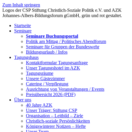
Zum Inhalt springen
Startseite
Seminare
Seminare Buchungsportal
Politik am Mittag / Politisches Abendforum
Seminare für Gruppen der Bundeswehr
Bildungsurlaub / Infos
Tagungshaus
Kontaktformular Tagungsanfrage
Unser Tagungshotel im AZK
Tagungsräume
Unsere Gästezimmer
Catering / Verpflegung
Ausrichtung von Veranstaltungen / Events
Preisübersicht 2026 (PDF)
Über uns
40 Jahre AZK
Unser Träger: Stiftung CSP
Organisation – Leitbild – Ziele
Christlich-soziale Persönlichkeiten
Königswinterer Notizen – Hefte
Unser Team