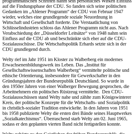
programmatischen Schriften nahm sein persönliches Wirken Einfluss
auf die Findungsphase der CDU. So fanden sich seine politischen
Gedanken im „Ahlener Programm“ der CDU von Februar 1947
wieder, welches eine grundlegende soziale Neuordnung in
Wirtschaft und Gesellschaft forderte. Die Verstaatlichung von
Schlüsselindustrien schloss das Ahlener Programm nicht aus. Nach
Verabschiedung der „Düsseldorfer Leitsätze“ von 1948 nahm sein
Einfluss auf die CDU ab und beschränkte sich eher auf die CDU-
Sozialausschüsse. Die Wirtschaftspolitik Erhards setzte sich in der
CDU grundlegend durch.
Welty rief im Jahr 1951 im Kloster zu Walberberg ein modernes
Erwachsenenbildungswerk ins Leben. Das „Institut für
Gesellschaftswissenschaften Walberberg“ vermittelte politische und
ethische Orientierung, insbesondere für Gewerkschafter in den
Gründungsjahren der Bundesrepublik Deutschland. So wurde in
den 1950er Jahren von einer Walberger Bewegung gesprochen, die
Arbeitnehmern ein politisches Rüstzeug vermittelte. Den CDU-
Sozialausschüssen stand Welty nahe und zählte zum Königswinterer
Kreis, der politische Konzepte für die Wirtschafts- und Sozialpolitik
in christlich-sozialer Tradition entwickelte. In den Jahren von 1951
bis 1958 publizierte Welty die ersten drei Bände seines Hauptwerkes
„Sozialkatechismus“. Überraschend starb Welty am 02. Juni 1965,
sodass er den geplanten vierten Band nicht fertigstellen konnte.