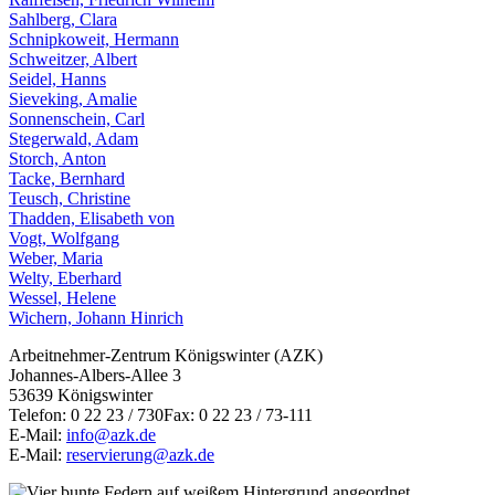
Sahlberg, Clara
Schnipkoweit, Hermann
Schweitzer, Albert
Seidel, Hanns
Sieveking, Amalie
Sonnenschein, Carl
Stegerwald, Adam
Storch, Anton
Tacke, Bernhard
Teusch, Christine
Thadden, Elisabeth von
Vogt, Wolfgang
Weber, Maria
Welty, Eberhard
Wessel, Helene
Wichern, Johann Hinrich
Arbeitnehmer-Zentrum Königswinter (AZK)
Johannes-Albers-Allee 3
53639 Königswinter
Telefon: 0 22 23 / 730Fax: 0 22 23 / 73-111
E-Mail:
info@azk.de
E-Mail:
reservierung@azk.de