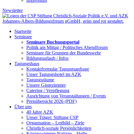
Impressum
Newsletter
Startseite
Seminare
Seminare Buchungsportal
Politik am Mittag / Politisches Abendforum
Seminare für Gruppen der Bundeswehr
Bildungsurlaub / Infos
Tagungshaus
Kontaktformular Tagungsanfrage
Unser Tagungshotel im AZK
Tagungsräume
Unsere Gästezimmer
Catering / Verpflegung
Ausrichtung von Veranstaltungen / Events
Preisübersicht 2026 (PDF)
Über uns
40 Jahre AZK
Unser Träger: Stiftung CSP
Organisation – Leitbild – Ziele
Christlich-soziale Persönlichkeiten
Königswinterer Notizen – Hefte