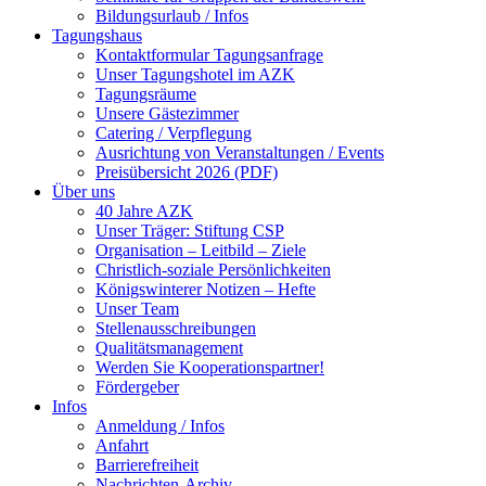
Bildungsurlaub / Infos
Tagungshaus
Kontaktformular Tagungsanfrage
Unser Tagungshotel im AZK
Tagungsräume
Unsere Gästezimmer
Catering / Verpflegung
Ausrichtung von Veranstaltungen / Events
Preisübersicht 2026 (PDF)
Über uns
40 Jahre AZK
Unser Träger: Stiftung CSP
Organisation – Leitbild – Ziele
Christlich-soziale Persönlichkeiten
Königswinterer Notizen – Hefte
Unser Team
Stellenausschreibungen
Qualitätsmanagement
Werden Sie Kooperationspartner!
Fördergeber
Infos
Anmeldung / Infos
Anfahrt
Barrierefreiheit
Nachrichten-Archiv