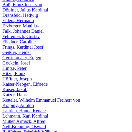
Buß, Franz Josef von
Döpfner, Julius Kardinal
Dransfeld, Hedwig
Ehlers, Hermann
Erzberger, Matthias
Falk, Johannes Daniel
Fehrenbach, Gustav
Fliedner, Caroline
Frings, Kardinal Josef
Geißler, Heiner
Gerstenmaier, Eugen
Gockeln, Josef
Hintze, Peter
Hitze, Franz
Höffner, Joseph
Kaiser-Nebgen, Elfriede
Kaiser, Jakob
Katzer, Hans
Ketteler, Wilhelm Emmanuel Freiherr von
Kolping, Adolph
Laurien, Hanna Renate
Lehmann, Karl Kardinal
Müller-Armack, Alfred
Nell-Breuning, Oswald
Raiffeisen, Friedrich Wilhelm