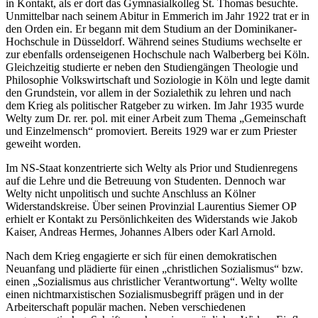
in Kontakt, als er dort das Gymnasialkolleg St. Thomas besuchte.
Unmittelbar nach seinem Abitur in Emmerich im Jahr 1922 trat er in
den Orden ein. Er begann mit dem Studium an der Dominikaner-
Hochschule in Düsseldorf. Während seines Studiums wechselte er
zur ebenfalls ordenseigenen Hochschule nach Walberberg bei Köln.
Gleichzeitig studierte er neben den Studiengängen Theologie und
Philosophie Volkswirtschaft und Soziologie in Köln und legte damit
den Grundstein, vor allem in der Sozialethik zu lehren und nach
dem Krieg als politischer Ratgeber zu wirken. Im Jahr 1935 wurde
Welty zum Dr. rer. pol. mit einer Arbeit zum Thema „Gemeinschaft
und Einzelmensch“ promoviert. Bereits 1929 war er zum Priester
geweiht worden.
Im NS-Staat konzentrierte sich Welty als Prior und Studienregens
auf die Lehre und die Betreuung von Studenten. Dennoch war
Welty nicht unpolitisch und suchte Anschluss an Kölner
Widerstandskreise. Über seinen Provinzial Laurentius Siemer OP
erhielt er Kontakt zu Persönlichkeiten des Widerstands wie Jakob
Kaiser, Andreas Hermes, Johannes Albers oder Karl Arnold.
Nach dem Krieg engagierte er sich für einen demokratischen
Neuanfang und plädierte für einen „christlichen Sozialismus“ bzw.
einen „Sozialismus aus christlicher Verantwortung“. Welty wollte
einen nichtmarxistischen Sozialismusbegriff prägen und in der
Arbeiterschaft populär machen. Neben verschiedenen