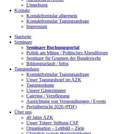
Umgebung
Kontakt
Kontaktformular allgemein
Kontaktformular Tagungsanfrage
Impressum
Startseite
Seminare
Seminare Buchungsportal
Politik am Mittag / Politisches Abendforum
Seminare für Gruppen der Bundeswehr
Bildungsurlaub / Infos
Tagungshaus
Kontaktformular Tagungsanfrage
Unser Tagungshotel im AZK
Tagungsräume
Unsere Gästezimmer
Catering / Verpflegung
Ausrichtung von Veranstaltungen / Events
Preisübersicht 2026 (PDF)
Über uns
40 Jahre AZK
Unser Träger: Stiftung CSP
Organisation – Leitbild – Ziele
Christlich-soziale Persönlichkeiten