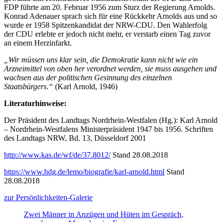
FDP führte am 20. Februar 1956 zum Sturz der Regierung Arnolds.
Konrad Adenauer sprach sich für eine Rückkehr Arnolds aus und so
wurde er 1958 Spitzenkandidat der NRW-CDU. Den Wahlerfolg
der CDU erlebte er jedoch nicht mehr, er verstarb einen Tag zuvor
an einem Herzinfarkt.
„Wir müssen uns klar sein, die Demokratie kann nicht wie ein
Arzneimittel von oben her verordnet werden, sie muss ausgehen und
wachsen aus der politischen Gesinnung des einzelnen
Staatsbürgers.“
(Karl Arnold, 1946)
Literaturhinweise:
Der Präsident des Landtags Nordrhein-Westfalen (Hg.): Karl Arnold
– Nordrhein-Westfalens Ministerpräsident 1947 bis 1956. Schriften
des Landtags NRW, Bd. 13, Düsseldorf 2001
http://www.kas.de/wf/de/37.8012/
Stand 28.08.2018
https://www.hdg.de/lemo/biografie/karl-arnold.html
Stand
28.08.2018
zur Persönlichkeiten-Galerie