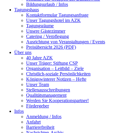
Bildungsurlaub / Infos
Tagungshaus
Kontaktformular Tagungsanfrage
Unser Tagungshotel im AZK
Tagungsräume
Unsere Gästezimmer
Catering / Verpflegung
Ausrichtung von Veranstaltungen / Events
Preisübersicht 2026 (PDF)
Über uns
40 Jahre AZK
Unser Träger: Stiftung CSP
Organisation – Leitbild – Ziele
Christlich-soziale Persönlichkeiten
Königswinterer Notizen – Hefte
Unser Team
Stellenausschreibungen
Qualitätsmanagement
Werden Sie Kooperationspartner!
Fördergeber
Infos
Anmeldung / Infos
Anfahrt
Barrierefreiheit
Nachrichten-Archiv