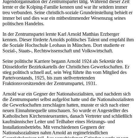
Jugendorganisation der Zentrumspartei tätig. Während dieser Zeit
lernte er die Kolping-Familie kennen und war ihr seitdem immer
treu verbunden. Seine christlich-soziale Grundeinstellung behielt er
immer bei und dies war ein mitbestimmender Wesenszug seines
politischen Handelns.
In der Zentrumspartei lernte Karl Arnold Matthias Erzberger
kennen. Dieser förderte Arnolds politisches Talent und empfahl ihm
die Soziale Hochschule Leohaus in München. Dort studierte er
Sozial-, Staats-, Rechtswissenschaft und Volkswirtschaft.
Seine politische Karriere begann Arnold 1924 als Sekretär des
Düsseldorfer Bezirkskartells der Christlichen Gewerkschaften. Er
stieg politisch schnell auf, sein Weg führte ihn vom Mitglied des
Parteivorstands, 1925, bis zum stellvertretenden
Fraktionsvorsitzenden der Zentrumspartei, 1931.
Arnold war ein Gegner der Nationalsozialisten, und nachdem sich
die Zentrumspartei selbst aufgelöst hatte und die Nationalsozialisten
die Gewerkschaften zerschlagen hatten, musste er sich nach einer
neuen Einnahmequelle umschauen. So wurde er Angestellter des
Katholischen Kirchensteueramtes, danach Vertreter und schließlich
kaufmännischer Leiter und Teilhaber eines Heizungs- und
Installationsbetriebs. Mit verschiedenen Gegnern der
Nationalsozialisten nahm Arnold an regimefeindlichen