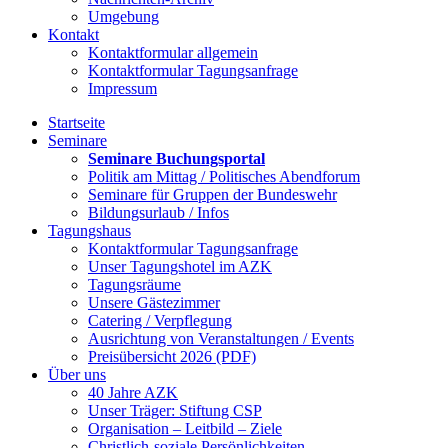
Umgebung
Kontakt
Kontaktformular allgemein
Kontaktformular Tagungsanfrage
Impressum
Startseite
Seminare
Seminare Buchungsportal
Politik am Mittag / Politisches Abendforum
Seminare für Gruppen der Bundeswehr
Bildungsurlaub / Infos
Tagungshaus
Kontaktformular Tagungsanfrage
Unser Tagungshotel im AZK
Tagungsräume
Unsere Gästezimmer
Catering / Verpflegung
Ausrichtung von Veranstaltungen / Events
Preisübersicht 2026 (PDF)
Über uns
40 Jahre AZK
Unser Träger: Stiftung CSP
Organisation – Leitbild – Ziele
Christlich-soziale Persönlichkeiten