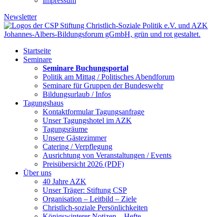
Impressum
Newsletter
Startseite
Seminare
Seminare Buchungsportal
Politik am Mittag / Politisches Abendforum
Seminare für Gruppen der Bundeswehr
Bildungsurlaub / Infos
Tagungshaus
Kontaktformular Tagungsanfrage
Unser Tagungshotel im AZK
Tagungsräume
Unsere Gästezimmer
Catering / Verpflegung
Ausrichtung von Veranstaltungen / Events
Preisübersicht 2026 (PDF)
Über uns
40 Jahre AZK
Unser Träger: Stiftung CSP
Organisation – Leitbild – Ziele
Christlich-soziale Persönlichkeiten
Königswinterer Notizen – Hefte