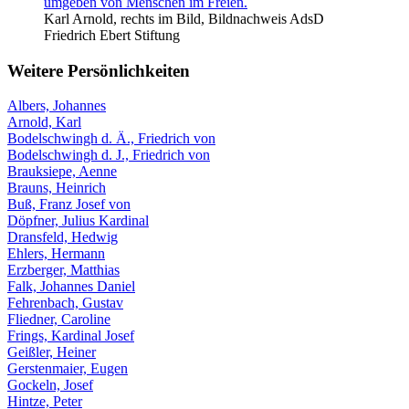
Karl Arnold, rechts im Bild, Bildnachweis AdsD
Friedrich Ebert Stiftung
Weitere Persönlichkeiten
Albers, Johannes
Arnold, Karl
Bodelschwingh d. Ä., Friedrich von
Bodelschwingh d. J., Friedrich von
Brauksiepe, Aenne
Brauns, Heinrich
Buß, Franz Josef von
Döpfner, Julius Kardinal
Dransfeld, Hedwig
Ehlers, Hermann
Erzberger, Matthias
Falk, Johannes Daniel
Fehrenbach, Gustav
Fliedner, Caroline
Frings, Kardinal Josef
Geißler, Heiner
Gerstenmaier, Eugen
Gockeln, Josef
Hintze, Peter