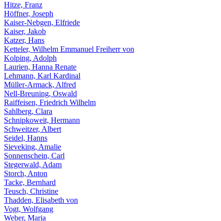
Hitze, Franz
Höffner, Joseph
Kaiser-Nebgen, Elfriede
Kaiser, Jakob
Katzer, Hans
Ketteler, Wilhelm Emmanuel Freiherr von
Kolping, Adolph
Laurien, Hanna Renate
Lehmann, Karl Kardinal
Müller-Armack, Alfred
Nell-Breuning, Oswald
Raiffeisen, Friedrich Wilhelm
Sahlberg, Clara
Schnipkoweit, Hermann
Schweitzer, Albert
Seidel, Hanns
Sieveking, Amalie
Sonnenschein, Carl
Stegerwald, Adam
Storch, Anton
Tacke, Bernhard
Teusch, Christine
Thadden, Elisabeth von
Vogt, Wolfgang
Weber, Maria