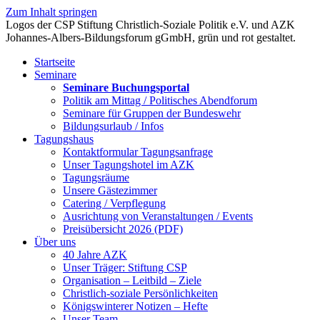
Zum Inhalt springen
Startseite
Seminare
Seminare Buchungsportal
Politik am Mittag / Politisches Abendforum
Seminare für Gruppen der Bundeswehr
Bildungsurlaub / Infos
Tagungshaus
Kontaktformular Tagungsanfrage
Unser Tagungshotel im AZK
Tagungsräume
Unsere Gästezimmer
Catering / Verpflegung
Ausrichtung von Veranstaltungen / Events
Preisübersicht 2026 (PDF)
Über uns
40 Jahre AZK
Unser Träger: Stiftung CSP
Organisation – Leitbild – Ziele
Christlich-soziale Persönlichkeiten
Königswinterer Notizen – Hefte
Unser Team