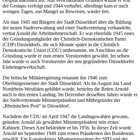
Gesprächskreisen teil. Aus verschiedenen Gründen wurde er von
der Gestapo verfolgt und 1944 verhaftet, allerdings kam er nach
wenigen Tagen, aus Mangel an Beweisen, wieder frei.
Als man 1945 mit Bürgern der Stadt Düsseldorf über die Bildung
der neuen Stadtverwaltung und einer Stadtvertretung verhandelte,
vertrat Arnold die Arbeitnehmerschaft. Er war ebenfalls 1945 eines
der Gründungsmitglieder der Christlich-Demokratischen Partei
(CDP) Düsseldorfs, die sich Monate später in die Christlich
Demokratische Union (CDU) umbenannte, im Anschluss an die
Gründung wurde er zum ersten Vorsitzenden gewählt. Im selben
Jahr wurde er auch Vorsitzender der neu gegründeten Düsseldorfer
Einheitsgewerkschaft.
Die britische Militärregierung ernannte ihn 1946 zum
Oberbürgermeister der Stadt Düsseldorf. Als im August das Land
Nordrhein-Westfalen gebildet wurde, beriefen die Briten Arnold
auch in den ersten Landtag. Im Dezember desselben Jahres wurde er
der Stellvertretende Ministerpräsident und Mitbegründer der
„Rheinischen Post“ in Düsseldorf.
Nachdem die CDU im April 1947 die Landtagswahlen gewann,
gründete Arnold als gewählter Ministerpräsident sein erstes
Kabinett. Dieses Amt bekleidete er bis 1956. In dieser Zeit wurde
Arnold im September 1949 zum ersten Präsidenten des Bundesrats
gewählt. Ein Konstruktives Misstrauensvotum der SPD und der