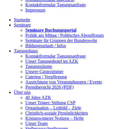
Kontaktformular Tagungsanfrage
Impressum
Startseite
Seminare
Seminare Buchungsportal
Politik am Mittag / Politisches Abendforum
Seminare für Gruppen der Bundeswehr
Bildungsurlaub / Infos
Tagungshaus
Kontaktformular Tagungsanfrage
Unser Tagungshotel im AZK
Tagungsräume
Unsere Gästezimmer
Catering / Verpflegung
Ausrichtung von Veranstaltungen / Events
Preisübersicht 2026 (PDF)
Über uns
40 Jahre AZK
Unser Träger: Stiftung CSP
Organisation – Leitbild – Ziele
Christlich-soziale Persönlichkeiten
Königswinterer Notizen – Hefte
Unser Team
Stellenausschreibungen