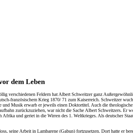
 vor dem Leben
völlig verschiedenen Feldern hat Albert Schweitzer ganz Außergewöhnli
tsch-französischem Krieg 1870/ 71 zum Kaiserreich. Schweitzer wuchs 
 und Musik erwarb er jeweils einen Doktortitel. Auch die theologische
 Laufbahn zurückzuziehen, war nicht die Sache Albert Schweitzers. Er 
frika und geriet in die Wirren des 1. Weltkrieges. Als deutscher Staa
ss, seine Arbeit in Lambarene (Gabun) fortzusetzen. Dort hatte er bere