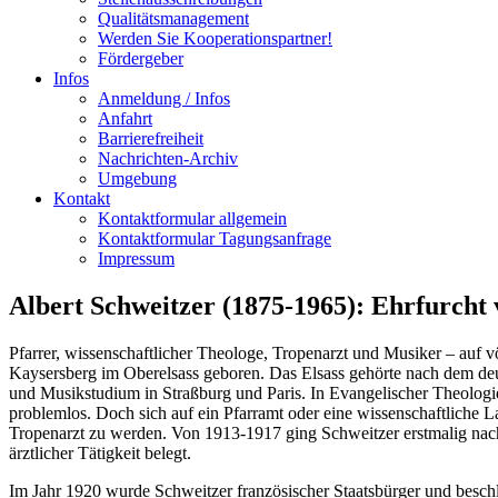
Qualitätsmanagement
Werden Sie Kooperationspartner!
Fördergeber
Infos
Anmeldung / Infos
Anfahrt
Barrierefreiheit
Nachrichten-Archiv
Umgebung
Kontakt
Kontaktformular allgemein
Kontaktformular Tagungsanfrage
Impressum
Albert Schweitzer (1875-1965): Ehrfurcht
Pfarrer, wissenschaftlicher Theologe, Tropenarzt und Musiker – auf 
Kaysersberg im Oberelsass geboren. Das Elsass gehörte nach dem deu
und Musikstudium in Straßburg und Paris. In Evangelischer Theologie
problemlos. Doch sich auf ein Pfarramt oder eine wissenschaftliche
Tropenarzt zu werden. Von 1913-1917 ging Schweitzer erstmalig nach A
ärztlicher Tätigkeit belegt.
Im Jahr 1920 wurde Schweitzer französischer Staatsbürger und beschlo