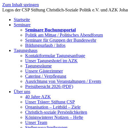
Zum Inhalt springen
Startseite
Seminare
Seminare Buchungsportal
Politik am Mittag / Politisches Abendforum
Seminare für Gruppen der Bundeswehr
Bildungsurlaub / Infos
Tagungshaus
Kontaktformular Tagungsanfrage
Unser Tagungshotel im AZK
Tagungsräume
Unsere Gästezimmer
Catering / Verpflegung
Ausrichtung von Veranstaltungen / Events
Preisübersicht 2026 (PDF)
Über uns
40 Jahre AZK
Unser Träger: Stiftung CSP
Organisation – Leitbild – Ziele
Christlich-soziale Persönlichkeiten
Königswinterer Notizen – Hefte
Unser Team
Stellenausschreibungen