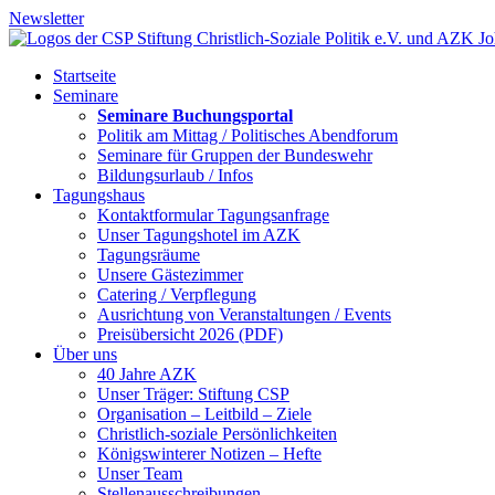
Newsletter
Startseite
Seminare
Seminare Buchungsportal
Politik am Mittag / Politisches Abendforum
Seminare für Gruppen der Bundeswehr
Bildungsurlaub / Infos
Tagungshaus
Kontaktformular Tagungsanfrage
Unser Tagungshotel im AZK
Tagungsräume
Unsere Gästezimmer
Catering / Verpflegung
Ausrichtung von Veranstaltungen / Events
Preisübersicht 2026 (PDF)
Über uns
40 Jahre AZK
Unser Träger: Stiftung CSP
Organisation – Leitbild – Ziele
Christlich-soziale Persönlichkeiten
Königswinterer Notizen – Hefte
Unser Team
Stellenausschreibungen