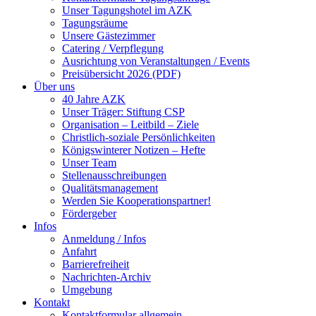
Unser Tagungshotel im AZK
Tagungsräume
Unsere Gästezimmer
Catering / Verpflegung
Ausrichtung von Veranstaltungen / Events
Preisübersicht 2026 (PDF)
Über uns
40 Jahre AZK
Unser Träger: Stiftung CSP
Organisation – Leitbild – Ziele
Christlich-soziale Persönlichkeiten
Königswinterer Notizen – Hefte
Unser Team
Stellenausschreibungen
Qualitätsmanagement
Werden Sie Kooperationspartner!
Fördergeber
Infos
Anmeldung / Infos
Anfahrt
Barrierefreiheit
Nachrichten-Archiv
Umgebung
Kontakt
Kontaktformular allgemein