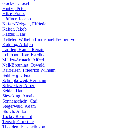
Gockeln, Josef
Hintze, Peter
Hitze, Franz
Höffner, Joseph
Kaiser-Nebgen, Elfriede
Kaiser, Jakob
Katzer, Hans
Ketteler, Wilhelm Emmanuel Freiherr von
Kolping, Adolph
Laurien, Hanna Renate
Lehmann, Karl Kardinal
Müller-Armack, Alfred
Nell-Breuning, Oswald
Raiffeisen, Friedrich Wilhelm
Sahlberg, Clara
Schnipkoweit, Hermann
Schweitzer, Albert
Seidel, Hanns
Sieveking, Amalie
Sonnenschein, Carl
Stegerwald, Adam
Storch, Anton
Tacke, Bernhard
Teusch, Christine
Thadden, Elisabeth von