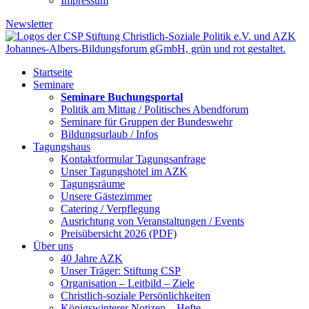
Impressum
Newsletter
Startseite
Seminare
Seminare Buchungsportal
Politik am Mittag / Politisches Abendforum
Seminare für Gruppen der Bundeswehr
Bildungsurlaub / Infos
Tagungshaus
Kontaktformular Tagungsanfrage
Unser Tagungshotel im AZK
Tagungsräume
Unsere Gästezimmer
Catering / Verpflegung
Ausrichtung von Veranstaltungen / Events
Preisübersicht 2026 (PDF)
Über uns
40 Jahre AZK
Unser Träger: Stiftung CSP
Organisation – Leitbild – Ziele
Christlich-soziale Persönlichkeiten
Königswinterer Notizen – Hefte