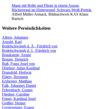
Alfred Müller-Armack, Bildnachweis KAS Klaus
Barisch
Weitere Persönlichkeiten
Albers, Johannes
Arnold, Karl
Bodelschwingh d. Ä., Friedrich von
Bodelschwingh d. J., Friedrich von
Brauksiepe, Aenne
Brauns, Heinrich
Buß, Franz Josef von
Döpfner, Julius Kardinal
Dransfeld, Hedwig
Ehlers, Hermann
Erzberger, Matthias
Falk, Johannes Daniel
Fehrenbach, Gustav
Fliedner, Caroline
Frings, Kardinal Josef
Geißler, Heiner
Gerstenmaier, Eugen