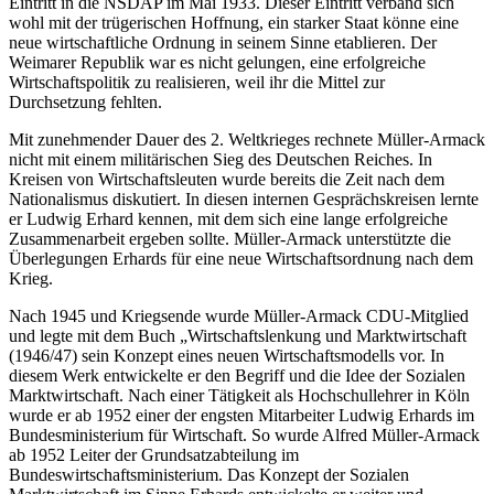
Eintritt in die NSDAP im Mai 1933. Dieser Eintritt verband sich
wohl mit der trügerischen Hoffnung, ein starker Staat könne eine
neue wirtschaftliche Ordnung in seinem Sinne etablieren. Der
Weimarer Republik war es nicht gelungen, eine erfolgreiche
Wirtschaftspolitik zu realisieren, weil ihr die Mittel zur
Durchsetzung fehlten.
Mit zunehmender Dauer des 2. Weltkrieges rechnete Müller-Armack
nicht mit einem militärischen Sieg des Deutschen Reiches. In
Kreisen von Wirtschaftsleuten wurde bereits die Zeit nach dem
Nationalismus diskutiert. In diesen internen Gesprächskreisen lernte
er Ludwig Erhard kennen, mit dem sich eine lange erfolgreiche
Zusammenarbeit ergeben sollte. Müller-Armack unterstützte die
Überlegungen Erhards für eine neue Wirtschaftsordnung nach dem
Krieg.
Nach 1945 und Kriegsende wurde Müller-Armack CDU-Mitglied
und legte mit dem Buch „Wirtschaftslenkung und Marktwirtschaft
(1946/47) sein Konzept eines neuen Wirtschaftsmodells vor. In
diesem Werk entwickelte er den Begriff und die Idee der Sozialen
Marktwirtschaft. Nach einer Tätigkeit als Hochschullehrer in Köln
wurde er ab 1952 einer der engsten Mitarbeiter Ludwig Erhards im
Bundesministerium für Wirtschaft. So wurde Alfred Müller-Armack
ab 1952 Leiter der Grundsatzabteilung im
Bundeswirtschaftsministerium. Das Konzept der Sozialen