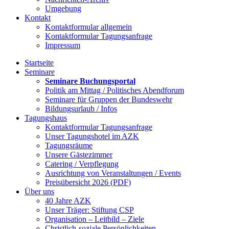
Umgebung
Kontakt
Kontaktformular allgemein
Kontaktformular Tagungsanfrage
Impressum
Startseite
Seminare
Seminare Buchungsportal
Politik am Mittag / Politisches Abendforum
Seminare für Gruppen der Bundeswehr
Bildungsurlaub / Infos
Tagungshaus
Kontaktformular Tagungsanfrage
Unser Tagungshotel im AZK
Tagungsräume
Unsere Gästezimmer
Catering / Verpflegung
Ausrichtung von Veranstaltungen / Events
Preisübersicht 2026 (PDF)
Über uns
40 Jahre AZK
Unser Träger: Stiftung CSP
Organisation – Leitbild – Ziele
Christlich-soziale Persönlichkeiten