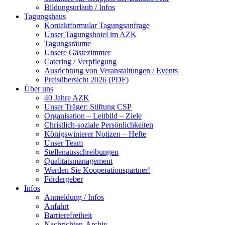
Bildungsurlaub / Infos
Tagungshaus
Kontaktformular Tagungsanfrage
Unser Tagungshotel im AZK
Tagungsräume
Unsere Gästezimmer
Catering / Verpflegung
Ausrichtung von Veranstaltungen / Events
Preisübersicht 2026 (PDF)
Über uns
40 Jahre AZK
Unser Träger: Stiftung CSP
Organisation – Leitbild – Ziele
Christlich-soziale Persönlichkeiten
Königswinterer Notizen – Hefte
Unser Team
Stellenausschreibungen
Qualitätsmanagement
Werden Sie Kooperationspartner!
Fördergeber
Infos
Anmeldung / Infos
Anfahrt
Barrierefreiheit
Nachrichten-Archiv