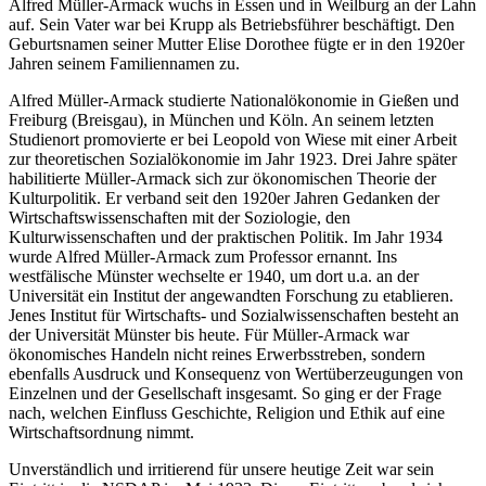
Alfred Müller-Armack wuchs in Essen und in Weilburg an der Lahn
auf. Sein Vater war bei Krupp als Betriebsführer beschäftigt. Den
Geburtsnamen seiner Mutter Elise Dorothee fügte er in den 1920er
Jahren seinem Familiennamen zu.
Alfred Müller-Armack studierte Nationalökonomie in Gießen und
Freiburg (Breisgau), in München und Köln. An seinem letzten
Studienort promovierte er bei Leopold von Wiese mit einer Arbeit
zur theoretischen Sozialökonomie im Jahr 1923. Drei Jahre später
habilitierte Müller-Armack sich zur ökonomischen Theorie der
Kulturpolitik. Er verband seit den 1920er Jahren Gedanken der
Wirtschaftswissenschaften mit der Soziologie, den
Kulturwissenschaften und der praktischen Politik. Im Jahr 1934
wurde Alfred Müller-Armack zum Professor ernannt. Ins
westfälische Münster wechselte er 1940, um dort u.a. an der
Universität ein Institut der angewandten Forschung zu etablieren.
Jenes Institut für Wirtschafts- und Sozialwissenschaften besteht an
der Universität Münster bis heute. Für Müller-Armack war
ökonomisches Handeln nicht reines Erwerbsstreben, sondern
ebenfalls Ausdruck und Konsequenz von Wertüberzeugungen von
Einzelnen und der Gesellschaft insgesamt. So ging er der Frage
nach, welchen Einfluss Geschichte, Religion und Ethik auf eine
Wirtschaftsordnung nimmt.
Unverständlich und irritierend für unsere heutige Zeit war sein