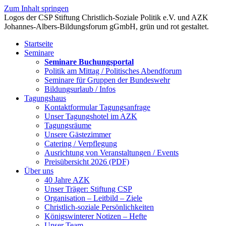
Zum Inhalt springen
Startseite
Seminare
Seminare Buchungsportal
Politik am Mittag / Politisches Abendforum
Seminare für Gruppen der Bundeswehr
Bildungsurlaub / Infos
Tagungshaus
Kontaktformular Tagungsanfrage
Unser Tagungshotel im AZK
Tagungsräume
Unsere Gästezimmer
Catering / Verpflegung
Ausrichtung von Veranstaltungen / Events
Preisübersicht 2026 (PDF)
Über uns
40 Jahre AZK
Unser Träger: Stiftung CSP
Organisation – Leitbild – Ziele
Christlich-soziale Persönlichkeiten
Königswinterer Notizen – Hefte
Unser Team