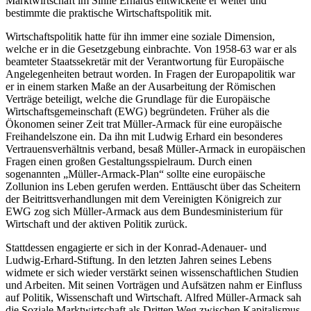
Marktwirtschaft im Sinne Erhards entwickelte er weiter und
bestimmte die praktische Wirtschaftspolitik mit.
Wirtschaftspolitik hatte für ihn immer eine soziale Dimension,
welche er in die Gesetzgebung einbrachte. Von 1958-63 war er als
beamteter Staatssekretär mit der Verantwortung für Europäische
Angelegenheiten betraut worden. In Fragen der Europapolitik war
er in einem starken Maße an der Ausarbeitung der Römischen
Verträge beteiligt, welche die Grundlage für die Europäische
Wirtschaftsgemeinschaft (EWG) begründeten. Früher als die
Ökonomen seiner Zeit trat Müller-Armack für eine europäische
Freihandelszone ein. Da ihn mit Ludwig Erhard ein besonderes
Vertrauensverhältnis verband, besaß Müller-Armack in europäischen
Fragen einen großen Gestaltungsspielraum. Durch einen
sogenannten „Müller-Armack-Plan“ sollte eine europäische
Zollunion ins Leben gerufen werden. Enttäuscht über das Scheitern
der Beitrittsverhandlungen mit dem Vereinigten Königreich zur
EWG zog sich Müller-Armack aus dem Bundesministerium für
Wirtschaft und der aktiven Politik zurück.
Stattdessen engagierte er sich in der Konrad-Adenauer- und
Ludwig-Erhard-Stiftung. In den letzten Jahren seines Lebens
widmete er sich wieder verstärkt seinen wissenschaftlichen Studien
und Arbeiten. Mit seinen Vorträgen und Aufsätzen nahm er Einfluss
auf Politik, Wissenschaft und Wirtschaft. Alfred Müller-Armack sah
die Soziale Marktwirtschaft als Dritten Weg zwischen Kapitalismus