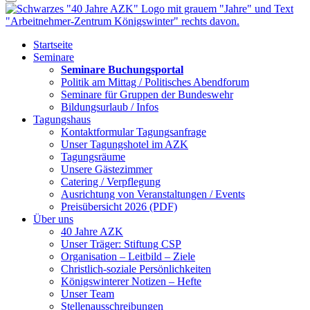
Startseite
Seminare
Seminare Buchungsportal
Politik am Mittag / Politisches Abendforum
Seminare für Gruppen der Bundeswehr
Bildungsurlaub / Infos
Tagungshaus
Kontaktformular Tagungsanfrage
Unser Tagungshotel im AZK
Tagungsräume
Unsere Gästezimmer
Catering / Verpflegung
Ausrichtung von Veranstaltungen / Events
Preisübersicht 2026 (PDF)
Über uns
40 Jahre AZK
Unser Träger: Stiftung CSP
Organisation – Leitbild – Ziele
Christlich-soziale Persönlichkeiten
Königswinterer Notizen – Hefte
Unser Team
Stellenausschreibungen