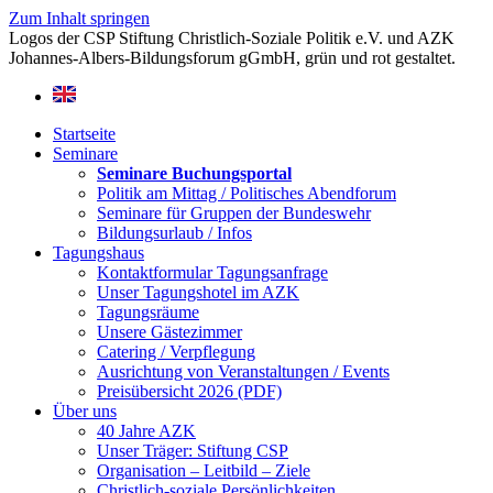
Zum Inhalt springen
Startseite
Seminare
Seminare Buchungsportal
Politik am Mittag / Politisches Abendforum
Seminare für Gruppen der Bundeswehr
Bildungsurlaub / Infos
Tagungshaus
Kontaktformular Tagungsanfrage
Unser Tagungshotel im AZK
Tagungsräume
Unsere Gästezimmer
Catering / Verpflegung
Ausrichtung von Veranstaltungen / Events
Preisübersicht 2026 (PDF)
Über uns
40 Jahre AZK
Unser Träger: Stiftung CSP
Organisation – Leitbild – Ziele
Christlich-soziale Persönlichkeiten