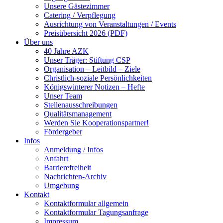
Unsere Gästezimmer
Catering / Verpflegung
Ausrichtung von Veranstaltungen / Events
Preisübersicht 2026 (PDF)
Über uns
40 Jahre AZK
Unser Träger: Stiftung CSP
Organisation – Leitbild – Ziele
Christlich-soziale Persönlichkeiten
Königswinterer Notizen – Hefte
Unser Team
Stellenausschreibungen
Qualitätsmanagement
Werden Sie Kooperationspartner!
Fördergeber
Infos
Anmeldung / Infos
Anfahrt
Barrierefreiheit
Nachrichten-Archiv
Umgebung
Kontakt
Kontaktformular allgemein
Kontaktformular Tagungsanfrage
Impressum