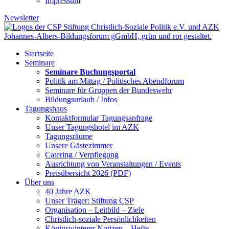
Impressum
Newsletter
Startseite
Seminare
Seminare Buchungsportal
Politik am Mittag / Politisches Abendforum
Seminare für Gruppen der Bundeswehr
Bildungsurlaub / Infos
Tagungshaus
Kontaktformular Tagungsanfrage
Unser Tagungshotel im AZK
Tagungsräume
Unsere Gästezimmer
Catering / Verpflegung
Ausrichtung von Veranstaltungen / Events
Preisübersicht 2026 (PDF)
Über uns
40 Jahre AZK
Unser Träger: Stiftung CSP
Organisation – Leitbild – Ziele
Christlich-soziale Persönlichkeiten
Königswinterer Notizen – Hefte