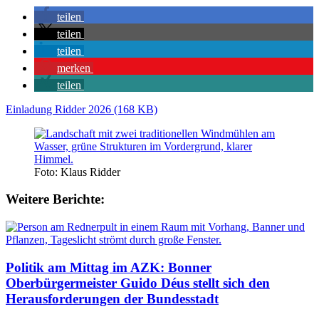
teilen
teilen
teilen
merken
teilen
Einladung Ridder 2026 (168 KB)
Foto: Klaus Ridder
Weitere Berichte:
Politik am Mittag im AZK: Bonner
Oberbürgermeister Guido Déus stellt sich den
Herausforderungen der Bundesstadt