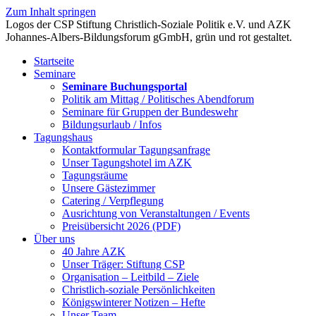
Zum Inhalt springen
Startseite
Seminare
Seminare Buchungsportal
Politik am Mittag / Politisches Abendforum
Seminare für Gruppen der Bundeswehr
Bildungsurlaub / Infos
Tagungshaus
Kontaktformular Tagungsanfrage
Unser Tagungshotel im AZK
Tagungsräume
Unsere Gästezimmer
Catering / Verpflegung
Ausrichtung von Veranstaltungen / Events
Preisübersicht 2026 (PDF)
Über uns
40 Jahre AZK
Unser Träger: Stiftung CSP
Organisation – Leitbild – Ziele
Christlich-soziale Persönlichkeiten
Königswinterer Notizen – Hefte
Unser Team