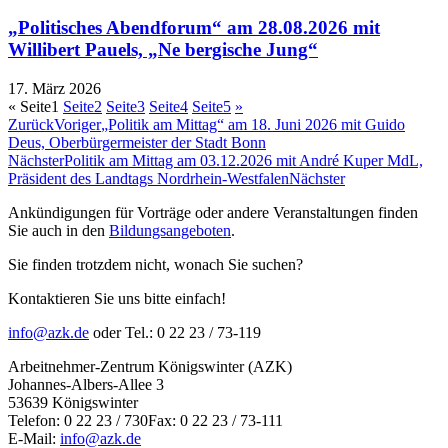
„Politisches Abendforum“ am 28.08.2026 mit
Willibert Pauels, „Ne bergische Jung“
17. März 2026
«
Seite
1
Seite
2
Seite
3
Seite
4
Seite
5
»
Zurück
Voriger
„Politik am Mittag“ am 18. Juni 2026 mit Guido
Deus, Oberbürgermeister der Stadt Bonn
Nächster
Politik am Mittag am 03.12.2026 mit André Kuper MdL,
Präsident des Landtags Nordrhein-Westfalen
Nächster
Ankündigungen für Vorträge oder andere Veranstaltungen finden
Sie auch in den
Bildungsangeboten
.
Sie finden trotzdem nicht, wonach Sie suchen?
Kontaktieren Sie uns bitte einfach!
info@azk.de
oder Tel.: 0 22 23 / 73-119
Arbeitnehmer-Zentrum Königswinter (AZK)
Johannes-Albers-Allee 3
53639 Königswinter
Telefon: 0 22 23 / 730Fax: 0 22 23 / 73-111
E-Mail:
info@azk.de