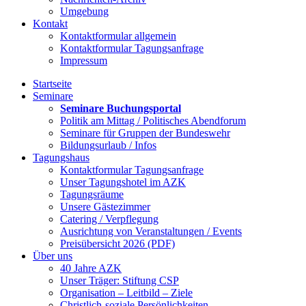
Umgebung
Kontakt
Kontaktformular allgemein
Kontaktformular Tagungsanfrage
Impressum
Startseite
Seminare
Seminare Buchungsportal
Politik am Mittag / Politisches Abendforum
Seminare für Gruppen der Bundeswehr
Bildungsurlaub / Infos
Tagungshaus
Kontaktformular Tagungsanfrage
Unser Tagungshotel im AZK
Tagungsräume
Unsere Gästezimmer
Catering / Verpflegung
Ausrichtung von Veranstaltungen / Events
Preisübersicht 2026 (PDF)
Über uns
40 Jahre AZK
Unser Träger: Stiftung CSP
Organisation – Leitbild – Ziele
Christlich-soziale Persönlichkeiten