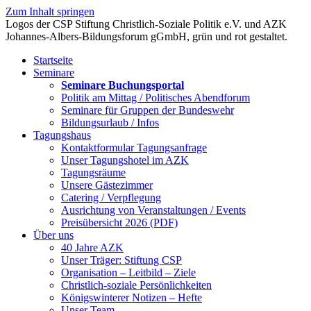
Zum Inhalt springen
Startseite
Seminare
Seminare Buchungsportal
Politik am Mittag / Politisches Abendforum
Seminare für Gruppen der Bundeswehr
Bildungsurlaub / Infos
Tagungshaus
Kontaktformular Tagungsanfrage
Unser Tagungshotel im AZK
Tagungsräume
Unsere Gästezimmer
Catering / Verpflegung
Ausrichtung von Veranstaltungen / Events
Preisübersicht 2026 (PDF)
Über uns
40 Jahre AZK
Unser Träger: Stiftung CSP
Organisation – Leitbild – Ziele
Christlich-soziale Persönlichkeiten
Königswinterer Notizen – Hefte
Unser Team