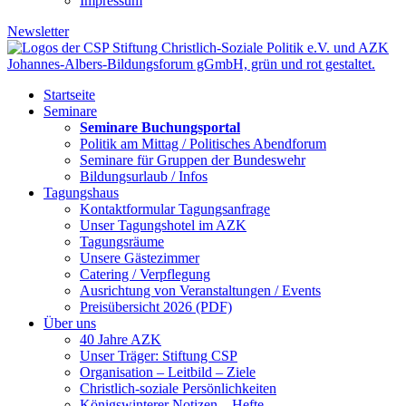
Impressum
Newsletter
Startseite
Seminare
Seminare Buchungsportal
Politik am Mittag / Politisches Abendforum
Seminare für Gruppen der Bundeswehr
Bildungsurlaub / Infos
Tagungshaus
Kontaktformular Tagungsanfrage
Unser Tagungshotel im AZK
Tagungsräume
Unsere Gästezimmer
Catering / Verpflegung
Ausrichtung von Veranstaltungen / Events
Preisübersicht 2026 (PDF)
Über uns
40 Jahre AZK
Unser Träger: Stiftung CSP
Organisation – Leitbild – Ziele
Christlich-soziale Persönlichkeiten
Königswinterer Notizen – Hefte