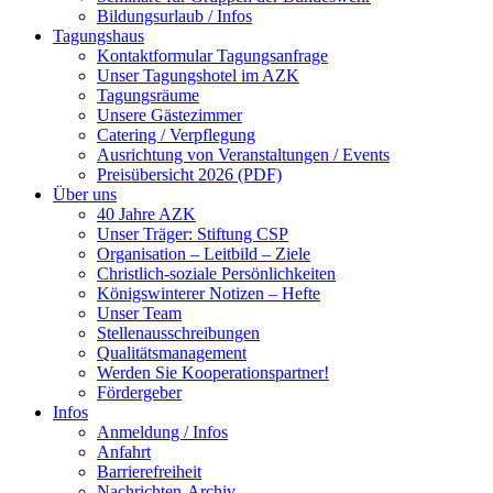
Bildungsurlaub / Infos
Tagungshaus
Kontaktformular Tagungsanfrage
Unser Tagungshotel im AZK
Tagungsräume
Unsere Gästezimmer
Catering / Verpflegung
Ausrichtung von Veranstaltungen / Events
Preisübersicht 2026 (PDF)
Über uns
40 Jahre AZK
Unser Träger: Stiftung CSP
Organisation – Leitbild – Ziele
Christlich-soziale Persönlichkeiten
Königswinterer Notizen – Hefte
Unser Team
Stellenausschreibungen
Qualitätsmanagement
Werden Sie Kooperationspartner!
Fördergeber
Infos
Anmeldung / Infos
Anfahrt
Barrierefreiheit
Nachrichten-Archiv