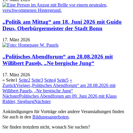
„Politik am Mittag“ am 18. Juni 2026 mit Guido
Deus, Oberbürgermeister der Stadt Bonn
17. März 2026
„Politisches Abendforum“ am 28.08.2026 mit
Willibert Pauels, „Ne bergische Jung“
17. März 2026
«
Seite
1
Seite
2
Seite
3
Seite
4
Seite
5
»
Zurück
Voriger
„Politisches Abendforum“ am 28.08.2026 mit
Willibert Pauels, „Ne bergische Jung“
Nächster
Politisches Abendforum am 09. Juni 2026 mit Klaus
Ridder, Siegburg
Nächster
Ankündigungen für Vorträge oder andere Veranstaltungen finden
Sie auch in den
Bildungsangeboten
.
Sie finden trotzdem nicht, wonach Sie suchen?