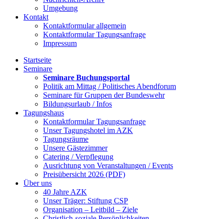
Umgebung
Kontakt
Kontaktformular allgemein
Kontaktformular Tagungsanfrage
Impressum
Startseite
Seminare
Seminare Buchungsportal
Politik am Mittag / Politisches Abendforum
Seminare für Gruppen der Bundeswehr
Bildungsurlaub / Infos
Tagungshaus
Kontaktformular Tagungsanfrage
Unser Tagungshotel im AZK
Tagungsräume
Unsere Gästezimmer
Catering / Verpflegung
Ausrichtung von Veranstaltungen / Events
Preisübersicht 2026 (PDF)
Über uns
40 Jahre AZK
Unser Träger: Stiftung CSP
Organisation – Leitbild – Ziele
Christlich-soziale Persönlichkeiten