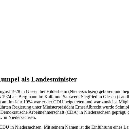
umpel als Landesminister
gust 1928 in Giesen bei Hildesheim (Niedersachsen) geboren und beg
 1974 als Bergmann im Kali- und Salzwerk Siegfried in Giesen (Landkre
rat an. Im Jahr 1954 war er der CDU beigetreten und war zunächst Mi
hrten Regierung unter Ministerpräsident Ernst Albrecht wurde Schnip
ich Demokratische Arbeitnehmerschaft (CDA) in Niedersachsen geprägt, 
U in Niedersachsen.
CDU in Niedersachsen. Mit seinem Namen ist die Einführung eines Land