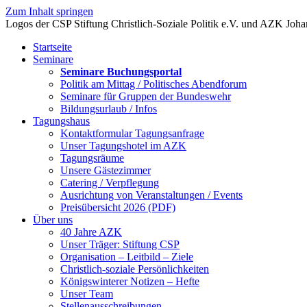
Zum Inhalt springen
Startseite
Seminare
Seminare Buchungsportal
Politik am Mittag / Politisches Abendforum
Seminare für Gruppen der Bundeswehr
Bildungsurlaub / Infos
Tagungshaus
Kontaktformular Tagungsanfrage
Unser Tagungshotel im AZK
Tagungsräume
Unsere Gästezimmer
Catering / Verpflegung
Ausrichtung von Veranstaltungen / Events
Preisübersicht 2026 (PDF)
Über uns
40 Jahre AZK
Unser Träger: Stiftung CSP
Organisation – Leitbild – Ziele
Christlich-soziale Persönlichkeiten
Königswinterer Notizen – Hefte
Unser Team
Stellenausschreibungen