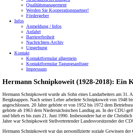
Qualitätsmanagement
Werden Sie Kooperationspartner!
Fördergeber
Infos
Anmeldung / Infos
Anfahrt
Barrierefreiheit
Nachrichten-Archiv
Umgebung
Kontakt
Kontaktformular allgemein
Kontaktformular Tagungsanfrage
Impressum
Hermann Schnipkoweit (1928-2018): Ein K
Hermann Schnipkoweit wurde als Sohn eines Landarbeiters am 31. Au
Bergknappen. Nach seiner Lehre arbeitete Schnipkoweit von 1948 bis
angeschlossen. 20 Jahre gehörte er von 1952 bis 1972 dem Betriebs
gehörte ab 1963 dem Niedersächsischen Landtag an. In der CDU-gefü
und blieb es bis zum 21. Juni 1990. Insbesondere hat er die Christl
Jahre war Schnipkoweit Stellvertretender Landesvorsitzender der CD
Hermann Schnipkoweit war das personifizierte soziale Gewissen der 