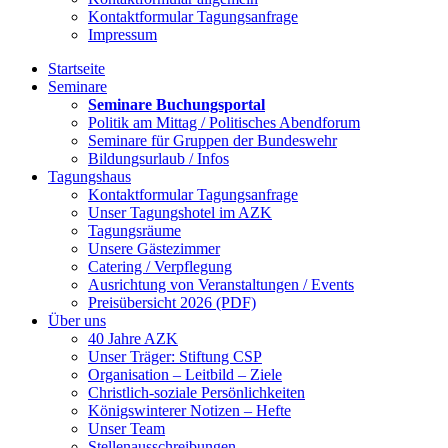
Kontaktformular Tagungsanfrage
Impressum
Startseite
Seminare
Seminare Buchungsportal
Politik am Mittag / Politisches Abendforum
Seminare für Gruppen der Bundeswehr
Bildungsurlaub / Infos
Tagungshaus
Kontaktformular Tagungsanfrage
Unser Tagungshotel im AZK
Tagungsräume
Unsere Gästezimmer
Catering / Verpflegung
Ausrichtung von Veranstaltungen / Events
Preisübersicht 2026 (PDF)
Über uns
40 Jahre AZK
Unser Träger: Stiftung CSP
Organisation – Leitbild – Ziele
Christlich-soziale Persönlichkeiten
Königswinterer Notizen – Hefte
Unser Team
Stellenausschreibungen