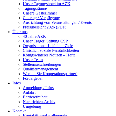
Unser Tagungshotel im AZK
Tagungsräume
Unsere Gästezimmer
Catering / Verpflegung
Ausrichtung von Veranstaltungen / Events
Preisübersicht 2026 (PDF)
Über uns
40 Jahre AZK
Unser Träger: Stiftung CSP
Organisation – Leitbild – Ziele
Christlich-soziale Persönlichkeiten
Königswinterer Notizen – Hefte
Unser Team
Stellenausschreibungen
Qualitätsmanagement
Werden Sie Kooperationspartner!
Fördergeber
Infos
Anmeldung / Infos
Anfahrt
Barrierefreiheit
Nachrichten-Archiv
Umgebung
Kontakt
Kontaktformular allgemein