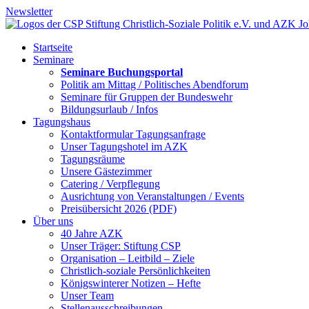
Newsletter
Startseite
Seminare
Seminare Buchungsportal
Politik am Mittag / Politisches Abendforum
Seminare für Gruppen der Bundeswehr
Bildungsurlaub / Infos
Tagungshaus
Kontaktformular Tagungsanfrage
Unser Tagungshotel im AZK
Tagungsräume
Unsere Gästezimmer
Catering / Verpflegung
Ausrichtung von Veranstaltungen / Events
Preisübersicht 2026 (PDF)
Über uns
40 Jahre AZK
Unser Träger: Stiftung CSP
Organisation – Leitbild – Ziele
Christlich-soziale Persönlichkeiten
Königswinterer Notizen – Hefte
Unser Team
Stellenausschreibungen