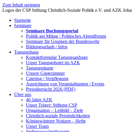
Zum Inhalt springen
Startseite
Seminare
Seminare Buchungsportal
Politik am Mittag / Politisches Abendforum
Seminare für Gruppen der Bundeswehr
Bildungsurlaub / Infos
Tagungshaus
Kontaktformular Tagungsanfrage
Unser Tagungshotel im AZK
Tagungsräume
Unsere Gästezimmer
Catering / Verpflegung
Ausrichtung von Veranstaltungen / Events
Preisübersicht 2026 (PDF)
Über uns
40 Jahre AZK
Unser Träger: Stiftung CSP
Organisation – Leitbild – Ziele
Christlich-soziale Persönlichkeiten
Königswinterer Notizen – Hefte
Unser Team
Stellenausschreibungen