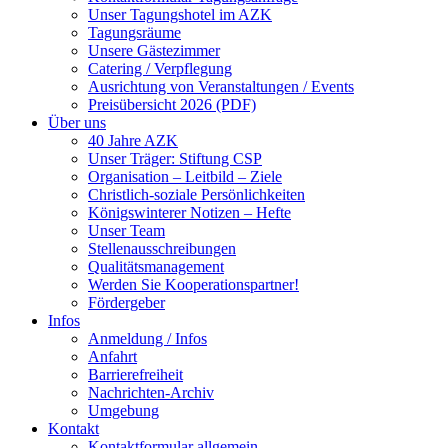
Unser Tagungshotel im AZK
Tagungsräume
Unsere Gästezimmer
Catering / Verpflegung
Ausrichtung von Veranstaltungen / Events
Preisübersicht 2026 (PDF)
Über uns
40 Jahre AZK
Unser Träger: Stiftung CSP
Organisation – Leitbild – Ziele
Christlich-soziale Persönlichkeiten
Königswinterer Notizen – Hefte
Unser Team
Stellenausschreibungen
Qualitätsmanagement
Werden Sie Kooperationspartner!
Fördergeber
Infos
Anmeldung / Infos
Anfahrt
Barrierefreiheit
Nachrichten-Archiv
Umgebung
Kontakt
Kontaktformular allgemein