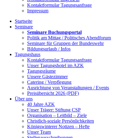
Kontaktformular Tagungsanfrage
Impressum
Startseite
Seminare
Seminare Buchungsportal
Politik am Mittag / Politisches Abendforum
Seminare für Gruppen der Bundeswehr
Bildungsurlaub / Infos
Tagungshaus
Kontaktformular Tagungsanfrage
Unser Tagungshotel im AZK
Tagungsräume
Unsere Gästezimmer
Catering / Verpflegung
Ausrichtung von Veranstaltungen / Events
Preisübersicht 2026 (PDF)
Über uns
40 Jahre AZK
Unser Träger: Stiftung CSP
Organisation – Leitbild – Ziele
Christlich-soziale Persönlichkeiten
Königswinterer Notizen – Hefte
Unser Team
Stellenausschreibungen