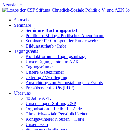
Newsletter
Startseite
Seminare
Seminare Buchungsportal
Politik am Mittag / Politisches Abendforum
Seminare für Gruppen der Bundeswehr
Bildungsurlaub / Infos
Tagungshaus
Kontaktformular Tagungsanfrage
Unser Tagungshotel im AZK
Tagungsräume
Unsere Gästezimmer
Catering / Verpflegung
Ausrichtung von Veranstaltungen / Events
Preisübersicht 2026 (PDF)
Über uns
40 Jahre AZK
Unser Träger: Stiftung CSP
Organisation – Leitbild – Ziele
Christlich-soziale Persönlichkeiten
Königswinterer Notizen – Hefte
Unser Team
Stellenausschreibungen