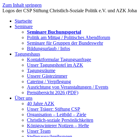
Zum Inhalt springen
Startseite
Seminare
Seminare Buchungsportal
Politik am Mittag / Politisches Abendforum
Seminare für Gruppen der Bundeswehr
Bildungsurlaub / Infos
Tagungshaus
Kontaktformular Tagungsanfrage
Unser Tagungshotel im AZK
Tagungsräume
Unsere Gästezimmer
Catering / Verpflegung
Ausrichtung von Veranstaltungen / Events
Preisübersicht 2026 (PDF)
Über uns
40 Jahre AZK
Unser Träger: Stiftung CSP
Organisation – Leitbild – Ziele
Christlich-soziale Persönlichkeiten
Königswinterer Notizen – Hefte
Unser Team
Stellenausschreibungen