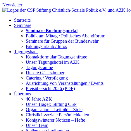
Newsletter
Startseite
Seminare
Seminare Buchungsportal
Politik am Mittag / Politisches Abendforum
Seminare für Gruppen der Bundeswehr
Bildungsurlaub / Infos
Tagungshaus
Kontaktformular Tagungsanfrage
Unser Tagungshotel im AZK
Tagungsräume
Unsere Gästezimmer
Catering / Verpflegung
Ausrichtung von Veranstaltungen / Events
Preisübersicht 2026 (PDF)
Über uns
40 Jahre AZK
Unser Träger: Stiftung CSP
Organisation – Leitbild – Ziele
Christlich-soziale Persönlichkeiten
Königswinterer Notizen – Hefte
Unser Team
Stellenausschreibungen