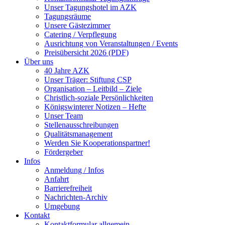
Unser Tagungshotel im AZK
Tagungsräume
Unsere Gästezimmer
Catering / Verpflegung
Ausrichtung von Veranstaltungen / Events
Preisübersicht 2026 (PDF)
Über uns
40 Jahre AZK
Unser Träger: Stiftung CSP
Organisation – Leitbild – Ziele
Christlich-soziale Persönlichkeiten
Königswinterer Notizen – Hefte
Unser Team
Stellenausschreibungen
Qualitätsmanagement
Werden Sie Kooperationspartner!
Fördergeber
Infos
Anmeldung / Infos
Anfahrt
Barrierefreiheit
Nachrichten-Archiv
Umgebung
Kontakt
Kontaktformular allgemein