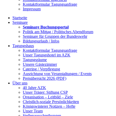
Kontaktformular Tagungsanfrage
Impressum
Startseite
Seminare
Seminare Buchungsportal
Politik am Mittag / Politisches Abendforum
Seminare für Gruppen der Bundeswehr
Bildungsurlaub / Infos
Tagungshaus
Kontaktformular Tagungsanfrage
Unser Tagungshotel im AZK
Tagungsräume
Unsere Gästezimmer
Catering / Verpflegung
Ausrichtung von Veranstaltungen / Events
Preisübersicht 2026 (PDF)
Über uns
40 Jahre AZK
Unser Träger: Stiftung CSP
Organisation – Leitbild – Ziele
Christlich-soziale Persönlichkeiten
Königswinterer Notizen – Hefte
Unser Team
Stellenausschreibungen