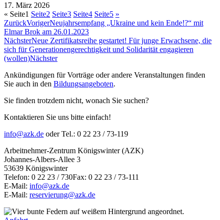
17. März 2026
«
Seite
1
Seite
2
Seite
3
Seite
4
Seite
5
»
Zurück
Voriger
Neujahrsempfang „Ukraine und kein Ende!?“ mit
Elmar Brok am 26.01.2023
Nächster
Neue Zertifikatsreihe gestartet! Für junge Erwachsene, die
sich für Generationengerechtigkeit und Solidarität engagieren
(wollen)
Nächster
Ankündigungen für Vorträge oder andere Veranstaltungen finden
Sie auch in den
Bildungsangeboten
.
Sie finden trotzdem nicht, wonach Sie suchen?
Kontaktieren Sie uns bitte einfach!
info@azk.de
oder Tel.: 0 22 23 / 73-119
Arbeitnehmer-Zentrum Königswinter (AZK)
Johannes-Albers-Allee 3
53639 Königswinter
Telefon: 0 22 23 / 730Fax: 0 22 23 / 73-111
E-Mail:
info@azk.de
E-Mail:
reservierung@azk.de