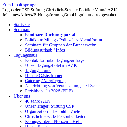
Zum Inhalt springen
Startseite
Seminare
Seminare Buchungsportal
Politik am Mittag / Politisches Abendforum
Seminare für Gruppen der Bundeswehr
Bildungsurlaub / Infos
Tagungshaus
Kontaktformular Tagungsanfrage
Unser Tagungshotel im AZK
Tagungsräume
Unsere Gästezimmer
Catering / Verpflegung
Ausrichtung von Veranstaltungen / Events
Preisübersicht 2026 (PDF)
Über uns
40 Jahre AZK
Unser Träger: Stiftung CSP
Organisation – Leitbild – Ziele
Christlich-soziale Persönlichkeiten
Königswinterer Notizen – Hefte
Unser Team