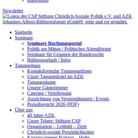
Impressum
Newsletter
Startseite
Seminare
Seminare Buchungsportal
Politik am Mittag / Politisches Abendforum
Seminare für Gruppen der Bundeswehr
Bildungsurlaub / Infos
Tagungshaus
Kontaktformular Tagungsanfrage
Unser Tagungshotel im AZK
Tagungsräume
Unsere Gästezimmer
Catering / Verpflegung
Ausrichtung von Veranstaltungen / Events
Preisübersicht 2026 (PDF)
Über uns
40 Jahre AZK
Unser Träger: Stiftung CSP
Organisation – Leitbild – Ziele
Christlich-soziale Persönlichkeiten
Königswinterer Notizen – Hefte