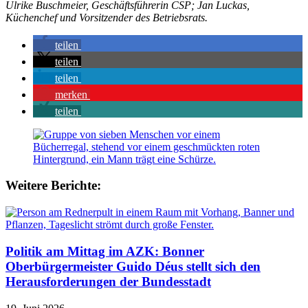
Ulrike Buschmeier, Geschäftsführerin CSP; Jan Luckas,
Küchenchef und Vorsitzender des Betriebsrats.
teilen
teilen
teilen
merken
teilen
Weitere Berichte:
Politik am Mittag im AZK: Bonner
Oberbürgermeister Guido Déus stellt sich den
Herausforderungen der Bundesstadt