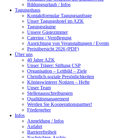
Bildungsurlaub / Infos
Tagungshaus
Kontaktformular Tagungsanfrage
Unser Tagungshotel im AZK
Tagungsräume
Unsere Gästezimmer
Catering / Verpflegung
Ausrichtung von Veranstaltungen / Events
Preisübersicht 2026 (PDF)
Über uns
40 Jahre AZK
Unser Träger: Stiftung CSP
Organisation – Leitbild – Ziele
Christlich-soziale Persönlichkeiten
Königswinterer Notizen – Hefte
Unser Team
Stellenausschreibungen
Qualitätsmanagement
Werden Sie Kooperationspartner!
Fördergeber
Infos
Anmeldung / Infos
Anfahrt
Barrierefreiheit
Nachrichten-Archiv