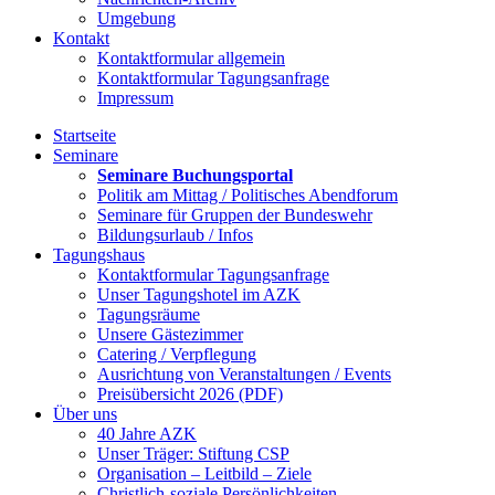
Umgebung
Kontakt
Kontaktformular allgemein
Kontaktformular Tagungsanfrage
Impressum
Startseite
Seminare
Seminare Buchungsportal
Politik am Mittag / Politisches Abendforum
Seminare für Gruppen der Bundeswehr
Bildungsurlaub / Infos
Tagungshaus
Kontaktformular Tagungsanfrage
Unser Tagungshotel im AZK
Tagungsräume
Unsere Gästezimmer
Catering / Verpflegung
Ausrichtung von Veranstaltungen / Events
Preisübersicht 2026 (PDF)
Über uns
40 Jahre AZK
Unser Träger: Stiftung CSP
Organisation – Leitbild – Ziele
Christlich-soziale Persönlichkeiten