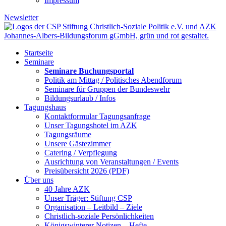
Impressum
Newsletter
Startseite
Seminare
Seminare Buchungsportal
Politik am Mittag / Politisches Abendforum
Seminare für Gruppen der Bundeswehr
Bildungsurlaub / Infos
Tagungshaus
Kontaktformular Tagungsanfrage
Unser Tagungshotel im AZK
Tagungsräume
Unsere Gästezimmer
Catering / Verpflegung
Ausrichtung von Veranstaltungen / Events
Preisübersicht 2026 (PDF)
Über uns
40 Jahre AZK
Unser Träger: Stiftung CSP
Organisation – Leitbild – Ziele
Christlich-soziale Persönlichkeiten
Königswinterer Notizen – Hefte