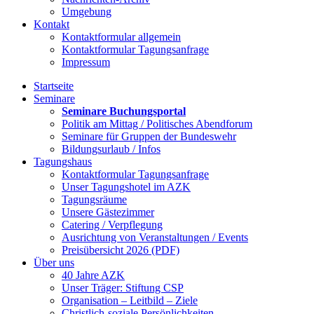
Umgebung
Kontakt
Kontaktformular allgemein
Kontaktformular Tagungsanfrage
Impressum
Startseite
Seminare
Seminare Buchungsportal
Politik am Mittag / Politisches Abendforum
Seminare für Gruppen der Bundeswehr
Bildungsurlaub / Infos
Tagungshaus
Kontaktformular Tagungsanfrage
Unser Tagungshotel im AZK
Tagungsräume
Unsere Gästezimmer
Catering / Verpflegung
Ausrichtung von Veranstaltungen / Events
Preisübersicht 2026 (PDF)
Über uns
40 Jahre AZK
Unser Träger: Stiftung CSP
Organisation – Leitbild – Ziele
Christlich-soziale Persönlichkeiten