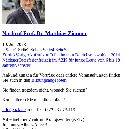
Nachruf Prof. Dr. Matthias Zimmer
19. Juli 2023
«
Seite
1
Seite
2
Seite
3
Seite
4
Seite
5
»
Zurück
Voriger
Aufruf zur Teilnahme an Betriebsratswahlen 2014
Nächster
Osterferienfreizeit im AZK für junge Leute von 6 bis 18
Jahren
Nächster
Ankündigungen für Vorträge oder andere Veranstaltungen finden
Sie auch in den
Bildungsangeboten
.
Sie finden trotzdem nicht, wonach Sie suchen?
Kontaktieren Sie uns bitte einfach!
info@azk.de
oder Tel.: 0 22 23 / 73-119
Arbeitnehmer-Zentrum Königswinter (AZK)
Johannes-Albers-Allee 3