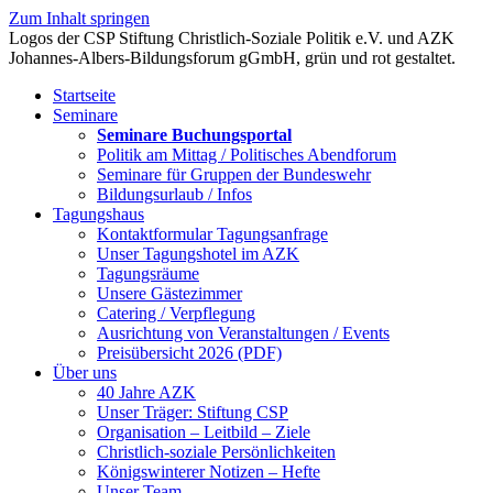
Zum Inhalt springen
Startseite
Seminare
Seminare Buchungsportal
Politik am Mittag / Politisches Abendforum
Seminare für Gruppen der Bundeswehr
Bildungsurlaub / Infos
Tagungshaus
Kontaktformular Tagungsanfrage
Unser Tagungshotel im AZK
Tagungsräume
Unsere Gästezimmer
Catering / Verpflegung
Ausrichtung von Veranstaltungen / Events
Preisübersicht 2026 (PDF)
Über uns
40 Jahre AZK
Unser Träger: Stiftung CSP
Organisation – Leitbild – Ziele
Christlich-soziale Persönlichkeiten
Königswinterer Notizen – Hefte
Unser Team