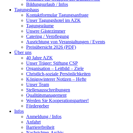
Bildungsurlaub / Infos
Tagungshaus
Kontaktformular Tagungsanfrage
Unser Tagungshotel im AZK
Tagungsräume
Unsere Gästezimmer
Catering / Verpflegung
Ausrichtung von Veranstaltungen / Events
Preisübersicht 2026 (PDF)
Über uns
40 Jahre AZK
Unser Träger: Stiftung CSP
Organisation – Leitbild – Ziele
Christlich-soziale Persönlichkeiten
Königswinterer Notizen – Hefte
Unser Team
Stellenausschreibungen
Qualitätsmanagement
Werden Sie Kooperationspartner!
Fördergeber
Infos
Anmeldung / Infos
Anfahrt
Barrierefreiheit
Nachrichten-Archiv