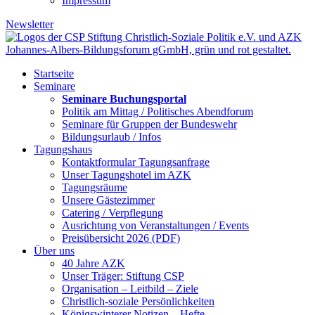
Impressum
Newsletter
Startseite
Seminare
Seminare Buchungsportal
Politik am Mittag / Politisches Abendforum
Seminare für Gruppen der Bundeswehr
Bildungsurlaub / Infos
Tagungshaus
Kontaktformular Tagungsanfrage
Unser Tagungshotel im AZK
Tagungsräume
Unsere Gästezimmer
Catering / Verpflegung
Ausrichtung von Veranstaltungen / Events
Preisübersicht 2026 (PDF)
Über uns
40 Jahre AZK
Unser Träger: Stiftung CSP
Organisation – Leitbild – Ziele
Christlich-soziale Persönlichkeiten
Königswinterer Notizen – Hefte