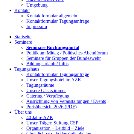
Umgebung
Kontakt
Kontaktformular allgemein
Kontaktformular Tagungsanfrage
Impressum
Startseite
Seminare
Seminare Buchungsportal
Politik am Mittag / Politisches Abendforum
Seminare für Gruppen der Bundeswehr
Bildungsurlaub / Infos
Tagungshaus
Kontaktformular Tagungsanfrage
Unser Tagungshotel im AZK
Tagungsräume
Unsere Gästezimmer
Catering / Verpflegung
Ausrichtung von Veranstaltungen / Events
Preisübersicht 2026 (PDF)
Über uns
40 Jahre AZK
Unser Träger: Stiftung CSP
Organisation – Leitbild – Ziele
Christlich-soziale Persönlichkeiten