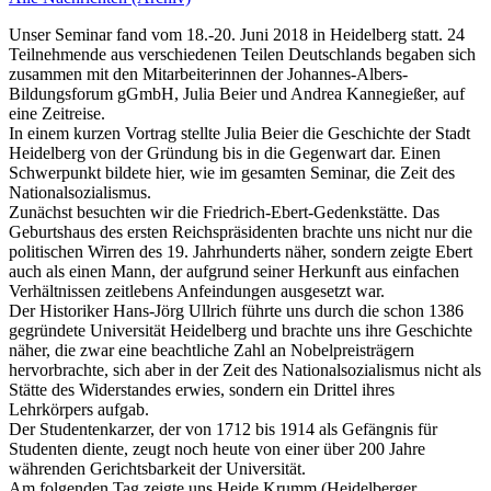
Unser Seminar fand vom 18.-20. Juni 2018 in Heidelberg statt. 24
Teilnehmende aus verschiedenen Teilen Deutschlands begaben sich
zusammen mit den Mitarbeiterinnen der Johannes-Albers-
Bildungsforum gGmbH, Julia Beier und Andrea Kannegießer, auf
eine Zeitreise.
In einem kurzen Vortrag stellte Julia Beier die Geschichte der Stadt
Heidelberg von der Gründung bis in die Gegenwart dar. Einen
Schwerpunkt bildete hier, wie im gesamten Seminar, die Zeit des
Nationalsozialismus.
Zunächst besuchten wir die Friedrich-Ebert-Gedenkstätte. Das
Geburtshaus des ersten Reichspräsidenten brachte uns nicht nur die
politischen Wirren des 19. Jahrhunderts näher, sondern zeigte Ebert
auch als einen Mann, der aufgrund seiner Herkunft aus einfachen
Verhältnissen zeitlebens Anfeindungen ausgesetzt war.
Der Historiker Hans-Jörg Ullrich führte uns durch die schon 1386
gegründete Universität Heidelberg und brachte uns ihre Geschichte
näher, die zwar eine beachtliche Zahl an Nobelpreisträgern
hervorbrachte, sich aber in der Zeit des Nationalsozialismus nicht als
Stätte des Widerstandes erwies, sondern ein Drittel ihres
Lehrkörpers aufgab.
Der Studentenkarzer, der von 1712 bis 1914 als Gefängnis für
Studenten diente, zeugt noch heute von einer über 200 Jahre
währenden Gerichtsbarkeit der Universität.
Am folgenden Tag zeigte uns Heide Krumm (Heidelberger