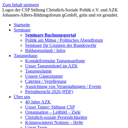
Zum Inhalt springen
Startseite
Seminare
Seminare Buchungsportal
Politik am Mittag / Politisches Abendforum
Seminare für Gruppen der Bundeswehr
Bildungsurlaub / Infos
Tagungshaus
Kontaktformular Tagungsanfrage
Unser Tagungshotel im AZK
Tagungsräume
Unsere Gästezimmer
Catering / Verpflegung
Ausrichtung von Veranstaltungen / Events
Preisübersicht 2026 (PDF)
Über uns
40 Jahre AZK
Unser Träger: Stiftung CSP
Organisation – Leitbild – Ziele
Christlich-soziale Persönlichkeiten
Königswinterer Notizen – Hefte
Unser Team