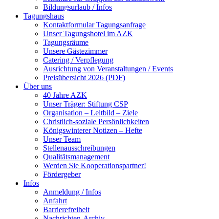
Bildungsurlaub / Infos
Tagungshaus
Kontaktformular Tagungsanfrage
Unser Tagungshotel im AZK
Tagungsräume
Unsere Gästezimmer
Catering / Verpflegung
Ausrichtung von Veranstaltungen / Events
Preisübersicht 2026 (PDF)
Über uns
40 Jahre AZK
Unser Träger: Stiftung CSP
Organisation – Leitbild – Ziele
Christlich-soziale Persönlichkeiten
Königswinterer Notizen – Hefte
Unser Team
Stellenausschreibungen
Qualitätsmanagement
Werden Sie Kooperationspartner!
Fördergeber
Infos
Anmeldung / Infos
Anfahrt
Barrierefreiheit
Nachrichten-Archiv