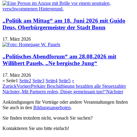
„Politik am Mittag“ am 18. Juni 2026 mit Guido
Deus, Oberbürgermeister der Stadt Bonn
17. März 2026
„Politisches Abendforum“ am 28.08.2026 mit
Willibert Pauels, „Ne bergische Jung“
17. März 2026
«
Seite
1
Seite
2
Seite
3
Seite
4
Seite
5
»
Zurück
Voriger
Prekäre Beschäftigung bezahlen alle Steuerzahler
Nächster
„Mit Partnern reden, Dinge gemeinsam tun!“
Nächster
Ankündigungen für Vorträge oder andere Veranstaltungen finden
Sie auch in den
Bildungsangeboten
.
Sie finden trotzdem nicht, wonach Sie suchen?
Kontaktieren Sie uns bitte einfach!