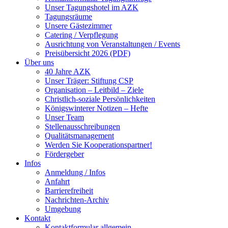
Unser Tagungshotel im AZK
Tagungsräume
Unsere Gästezimmer
Catering / Verpflegung
Ausrichtung von Veranstaltungen / Events
Preisübersicht 2026 (PDF)
Über uns
40 Jahre AZK
Unser Träger: Stiftung CSP
Organisation – Leitbild – Ziele
Christlich-soziale Persönlichkeiten
Königswinterer Notizen – Hefte
Unser Team
Stellenausschreibungen
Qualitätsmanagement
Werden Sie Kooperationspartner!
Fördergeber
Infos
Anmeldung / Infos
Anfahrt
Barrierefreiheit
Nachrichten-Archiv
Umgebung
Kontakt
Kontaktformular allgemein