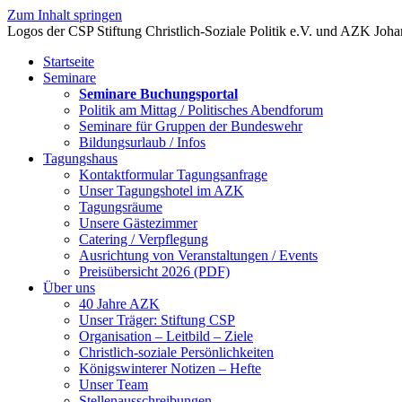
Zum Inhalt springen
Startseite
Seminare
Seminare Buchungsportal
Politik am Mittag / Politisches Abendforum
Seminare für Gruppen der Bundeswehr
Bildungsurlaub / Infos
Tagungshaus
Kontaktformular Tagungsanfrage
Unser Tagungshotel im AZK
Tagungsräume
Unsere Gästezimmer
Catering / Verpflegung
Ausrichtung von Veranstaltungen / Events
Preisübersicht 2026 (PDF)
Über uns
40 Jahre AZK
Unser Träger: Stiftung CSP
Organisation – Leitbild – Ziele
Christlich-soziale Persönlichkeiten
Königswinterer Notizen – Hefte
Unser Team
Stellenausschreibungen