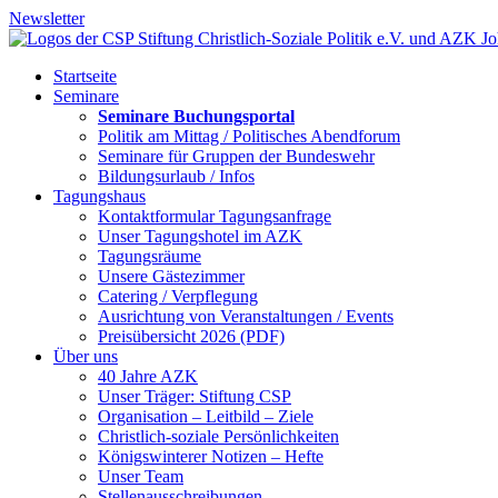
Newsletter
Startseite
Seminare
Seminare Buchungsportal
Politik am Mittag / Politisches Abendforum
Seminare für Gruppen der Bundeswehr
Bildungsurlaub / Infos
Tagungshaus
Kontaktformular Tagungsanfrage
Unser Tagungshotel im AZK
Tagungsräume
Unsere Gästezimmer
Catering / Verpflegung
Ausrichtung von Veranstaltungen / Events
Preisübersicht 2026 (PDF)
Über uns
40 Jahre AZK
Unser Träger: Stiftung CSP
Organisation – Leitbild – Ziele
Christlich-soziale Persönlichkeiten
Königswinterer Notizen – Hefte
Unser Team
Stellenausschreibungen