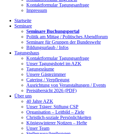
Kontaktformular Tagungsanfrage
Impressum
Startseite
Seminare
Seminare Buchungsportal
Politik am Mittag / Politisches Abendforum
Seminare für Gruppen der Bundeswehr
Bildungsurlaub / Infos
Tagungshaus
Kontaktformular Tagungsanfrage
Unser Tagungshotel im AZK
Tagungsräume
Unsere Gästezimmer
Catering / Verpflegung
Ausrichtung von Veranstaltungen / Events
Preisübersicht 2026 (PDF)
Über uns
40 Jahre AZK
Unser Träger: Stiftung CSP
Organisation – Leitbild – Ziele
Christlich-soziale Persönlichkeiten
Königswinterer Notizen – Hefte
Unser Team
Stellenausschreibungen