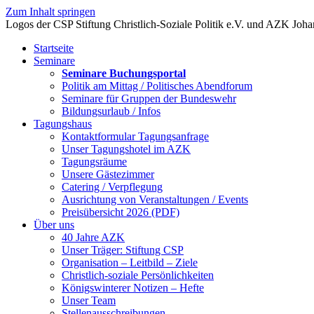
Zum Inhalt springen
Startseite
Seminare
Seminare Buchungsportal
Politik am Mittag / Politisches Abendforum
Seminare für Gruppen der Bundeswehr
Bildungsurlaub / Infos
Tagungshaus
Kontaktformular Tagungsanfrage
Unser Tagungshotel im AZK
Tagungsräume
Unsere Gästezimmer
Catering / Verpflegung
Ausrichtung von Veranstaltungen / Events
Preisübersicht 2026 (PDF)
Über uns
40 Jahre AZK
Unser Träger: Stiftung CSP
Organisation – Leitbild – Ziele
Christlich-soziale Persönlichkeiten
Königswinterer Notizen – Hefte
Unser Team
Stellenausschreibungen