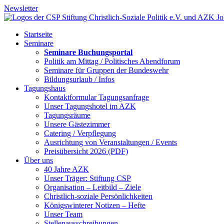
Newsletter
Startseite
Seminare
Seminare Buchungsportal
Politik am Mittag / Politisches Abendforum
Seminare für Gruppen der Bundeswehr
Bildungsurlaub / Infos
Tagungshaus
Kontaktformular Tagungsanfrage
Unser Tagungshotel im AZK
Tagungsräume
Unsere Gästezimmer
Catering / Verpflegung
Ausrichtung von Veranstaltungen / Events
Preisübersicht 2026 (PDF)
Über uns
40 Jahre AZK
Unser Träger: Stiftung CSP
Organisation – Leitbild – Ziele
Christlich-soziale Persönlichkeiten
Königswinterer Notizen – Hefte
Unser Team
Stellenausschreibungen