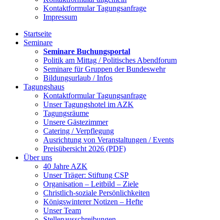
Kontaktformular Tagungsanfrage
Impressum
Startseite
Seminare
Seminare Buchungsportal
Politik am Mittag / Politisches Abendforum
Seminare für Gruppen der Bundeswehr
Bildungsurlaub / Infos
Tagungshaus
Kontaktformular Tagungsanfrage
Unser Tagungshotel im AZK
Tagungsräume
Unsere Gästezimmer
Catering / Verpflegung
Ausrichtung von Veranstaltungen / Events
Preisübersicht 2026 (PDF)
Über uns
40 Jahre AZK
Unser Träger: Stiftung CSP
Organisation – Leitbild – Ziele
Christlich-soziale Persönlichkeiten
Königswinterer Notizen – Hefte
Unser Team
Stellenausschreibungen