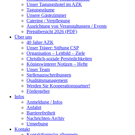
Unser Tagungshotel im AZK
Tagungsräume
Unsere Gästezimmer
Catering / Verpflegung
Ausrichtung von Veranstaltungen / Events
Preisübersicht 2026 (PDF)
Über uns
40 Jahre AZK
Unser Träger: Stiftung CSP
Organisation – Leitbild – Ziele
Christlich-soziale Persönlichkeiten
Königswinterer Notizen – Hefte
Unser Team
Stellenausschreibungen
Qualitätsmanagement
Werden Sie Kooperationspartner!
Fördergeber
Infos
Anmeldung / Infos
Anfahrt
Barrierefreiheit
Nachrichten-Archiv
Umgebung
Kontakt
Kontaktformular allgemein