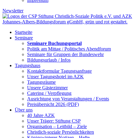
Impressum
Newsletter
Startseite
Seminare
Seminare Buchungsportal
Politik am Mittag / Politisches Abendforum
Seminare für Gruppen der Bundeswehr
Bildungsurlaub / Infos
Tagungshaus
Kontaktformular Tagungsanfrage
Unser Tagungshotel im AZK
Tagungsräume
Unsere Gästezimmer
Catering / Verpflegung
Ausrichtung von Veranstaltungen / Events
Preisübersicht 2026 (PDF)
Über uns
40 Jahre AZK
Unser Träger: Stiftung CSP
Organisation – Leitbild – Ziele
Christlich-soziale Persönlichkeiten
Königswinterer Notizen – Hefte