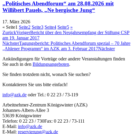
„Politisches Abendforum“ am 28.08.2026 mit
Willibert Pauels, „Ne bergische Jung“
17. März 2026
«
Seite
1
Seite
2
Seite
3
Seite
4
Seite
5
»
Zurück
Voriger
Bericht über den Neujahrsempfang der Stiftung CSP
am 19. Januar 2017
Nächster
Tagungsbericht: Politisches Abendforum spezial – 70 Jahre
„Ahlener Programm“ im AZK am 3. Februar 2017
Nächster
Ankündigungen für Vorträge oder andere Veranstaltungen finden
Sie auch in den
Bildungsangeboten
.
Sie finden trotzdem nicht, wonach Sie suchen?
Kontaktieren Sie uns bitte einfach!
info@azk.de
oder Tel.: 0 22 23 / 73-119
Arbeitnehmer-Zentrum Königswinter (AZK)
Johannes-Albers-Allee 3
53639 Königswinter
Telefon: 0 22 23 / 730Fax: 0 22 23 / 73-111
E-Mail:
info@azk.de
E-Mail:
reservierung@azk.de