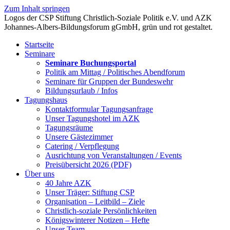
Zum Inhalt springen
Startseite
Seminare
Seminare Buchungsportal
Politik am Mittag / Politisches Abendforum
Seminare für Gruppen der Bundeswehr
Bildungsurlaub / Infos
Tagungshaus
Kontaktformular Tagungsanfrage
Unser Tagungshotel im AZK
Tagungsräume
Unsere Gästezimmer
Catering / Verpflegung
Ausrichtung von Veranstaltungen / Events
Preisübersicht 2026 (PDF)
Über uns
40 Jahre AZK
Unser Träger: Stiftung CSP
Organisation – Leitbild – Ziele
Christlich-soziale Persönlichkeiten
Königswinterer Notizen – Hefte
Unser Team