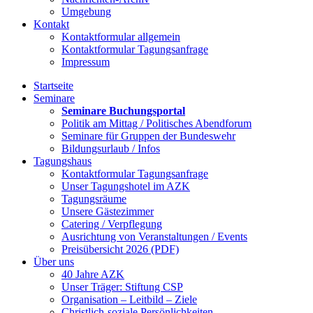
Umgebung
Kontakt
Kontaktformular allgemein
Kontaktformular Tagungsanfrage
Impressum
Startseite
Seminare
Seminare Buchungsportal
Politik am Mittag / Politisches Abendforum
Seminare für Gruppen der Bundeswehr
Bildungsurlaub / Infos
Tagungshaus
Kontaktformular Tagungsanfrage
Unser Tagungshotel im AZK
Tagungsräume
Unsere Gästezimmer
Catering / Verpflegung
Ausrichtung von Veranstaltungen / Events
Preisübersicht 2026 (PDF)
Über uns
40 Jahre AZK
Unser Träger: Stiftung CSP
Organisation – Leitbild – Ziele
Christlich-soziale Persönlichkeiten