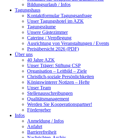
Bildungsurlaub / Infos
Tagungshaus
Kontaktformular Tagungsanfrage
Unser Tagungshotel im AZK
Tagungsräume
Unsere Gästezimmer
Catering / Verpflegung
Ausrichtung von Veranstaltungen / Events
Preisübersicht 2026 (PDF)
Über uns
40 Jahre AZK
Unser Träger: Stiftung CSP
Organisation – Leitbild – Ziele
Christlich-soziale Persönlichkeiten
Königswinterer Notizen – Hefte
Unser Team
Stellenausschreibungen
Qualitätsmanagement
Werden Sie Kooperationspartner!
Fördergeber
Infos
Anmeldung / Infos
Anfahrt
Barrierefreiheit
Nachrichten-Archiv