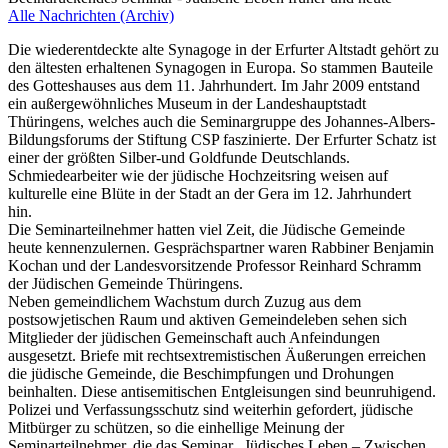
Alle Nachrichten (Archiv)
Die wiederentdeckte alte Synagoge in der Erfurter Altstadt gehört zu
den ältesten erhaltenen Synagogen in Europa. So stammen Bauteile
des Gotteshauses aus dem 11. Jahrhundert. Im Jahr 2009 entstand
ein außergewöhnliches Museum in der Landeshauptstadt
Thüringens, welches auch die Seminargruppe des Johannes-Albers-
Bildungsforums der Stiftung CSP faszinierte. Der Erfurter Schatz ist
einer der größten Silber-und Goldfunde Deutschlands.
Schmiedearbeiter wie der jüdische Hochzeitsring weisen auf
kulturelle eine Blüte in der Stadt an der Gera im 12. Jahrhundert
hin.
Die Seminarteilnehmer hatten viel Zeit, die Jüdische Gemeinde
heute kennenzulernen. Gesprächspartner waren Rabbiner Benjamin
Kochan und der Landesvorsitzende Professor Reinhard Schramm
der Jüdischen Gemeinde Thüringens.
Neben gemeindlichem Wachstum durch Zuzug aus dem
postsowjetischen Raum und aktiven Gemeindeleben sehen sich
Mitglieder der jüdischen Gemeinschaft auch Anfeindungen
ausgesetzt. Briefe mit rechtsextremistischen Äußerungen erreichen
die jüdische Gemeinde, die Beschimpfungen und Drohungen
beinhalten. Diese antisemitischen Entgleisungen sind beunruhigend.
Polizei und Verfassungsschutz sind weiterhin gefordert, jüdische
Mitbürger zu schützen, so die einhellige Meinung der
Seminarteilnehmer, die das Seminar „Jüdisches Leben – Zwischen