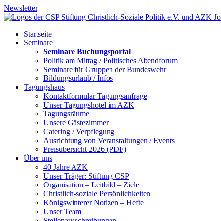
Newsletter
Startseite
Seminare
Seminare Buchungsportal
Politik am Mittag / Politisches Abendforum
Seminare für Gruppen der Bundeswehr
Bildungsurlaub / Infos
Tagungshaus
Kontaktformular Tagungsanfrage
Unser Tagungshotel im AZK
Tagungsräume
Unsere Gästezimmer
Catering / Verpflegung
Ausrichtung von Veranstaltungen / Events
Preisübersicht 2026 (PDF)
Über uns
40 Jahre AZK
Unser Träger: Stiftung CSP
Organisation – Leitbild – Ziele
Christlich-soziale Persönlichkeiten
Königswinterer Notizen – Hefte
Unser Team
Stellenausschreibungen