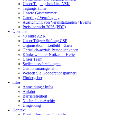
Unser Tagungshotel im AZK
Tagungsräume
Unsere Gästezimmer
Catering / Verpflegung
Ausrichtung von Veranstaltungen / Events
Preisübersicht 2026 (PDF)
Über uns
40 Jahre AZK
Unser Träger: Stiftung CSP
Organisation – Leitbild – Ziele
Christlich-soziale Persönlichkeiten
Königswinterer Notizen – Hefte
Unser Team
Stellenausschreibungen
Qualitätsmanagement
Werden Sie Kooperationspartner!
Fördergeber
Infos
Anmeldung / Infos
Anfahrt
Barrierefreiheit
Nachrichten-Archiv
Umgebung
Kontakt
Kontaktformular allgemein