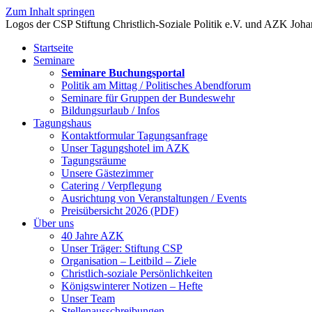
Zum Inhalt springen
Startseite
Seminare
Seminare Buchungsportal
Politik am Mittag / Politisches Abendforum
Seminare für Gruppen der Bundeswehr
Bildungsurlaub / Infos
Tagungshaus
Kontaktformular Tagungsanfrage
Unser Tagungshotel im AZK
Tagungsräume
Unsere Gästezimmer
Catering / Verpflegung
Ausrichtung von Veranstaltungen / Events
Preisübersicht 2026 (PDF)
Über uns
40 Jahre AZK
Unser Träger: Stiftung CSP
Organisation – Leitbild – Ziele
Christlich-soziale Persönlichkeiten
Königswinterer Notizen – Hefte
Unser Team
Stellenausschreibungen