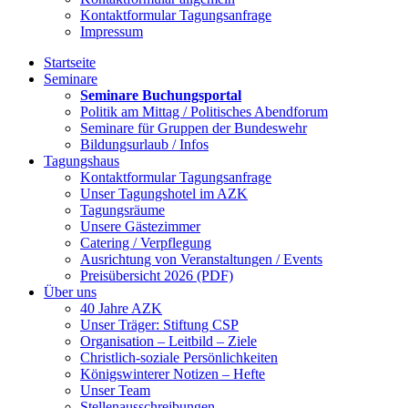
Kontaktformular Tagungsanfrage
Impressum
Startseite
Seminare
Seminare Buchungsportal
Politik am Mittag / Politisches Abendforum
Seminare für Gruppen der Bundeswehr
Bildungsurlaub / Infos
Tagungshaus
Kontaktformular Tagungsanfrage
Unser Tagungshotel im AZK
Tagungsräume
Unsere Gästezimmer
Catering / Verpflegung
Ausrichtung von Veranstaltungen / Events
Preisübersicht 2026 (PDF)
Über uns
40 Jahre AZK
Unser Träger: Stiftung CSP
Organisation – Leitbild – Ziele
Christlich-soziale Persönlichkeiten
Königswinterer Notizen – Hefte
Unser Team
Stellenausschreibungen