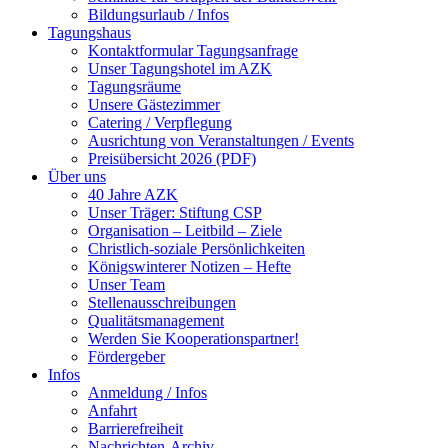
Bildungsurlaub / Infos
Tagungshaus
Kontaktformular Tagungsanfrage
Unser Tagungshotel im AZK
Tagungsräume
Unsere Gästezimmer
Catering / Verpflegung
Ausrichtung von Veranstaltungen / Events
Preisübersicht 2026 (PDF)
Über uns
40 Jahre AZK
Unser Träger: Stiftung CSP
Organisation – Leitbild – Ziele
Christlich-soziale Persönlichkeiten
Königswinterer Notizen – Hefte
Unser Team
Stellenausschreibungen
Qualitätsmanagement
Werden Sie Kooperationspartner!
Fördergeber
Infos
Anmeldung / Infos
Anfahrt
Barrierefreiheit
Nachrichten-Archiv