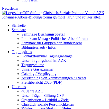
Impressum
Newsletter
Startseite
Seminare
Seminare Buchungsportal
Politik am Mittag / Politisches Abendforum
Seminare für Gruppen der Bundeswehr
Bildungsurlaub / Infos
Tagungshaus
Kontaktformular Tagungsanfrage
Unser Tagungshotel im AZK
Tagungsräume
Unsere Gästezimmer
Catering / Verpflegung
Ausrichtung von Veranstaltungen / Events
Preisübersicht 2026 (PDF)
Über uns
40 Jahre AZK
Unser Träger: Stiftung CSP
Organisation – Leitbild – Ziele
Christlich-soziale Persönlichkeiten
Königswinterer Notizen – Hefte