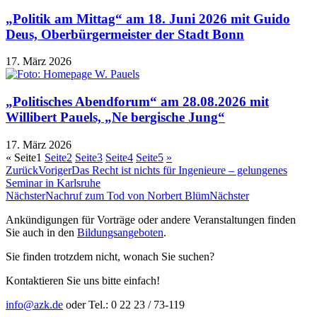
„Politik am Mittag“ am 18. Juni 2026 mit Guido
Deus, Oberbürgermeister der Stadt Bonn
17. März 2026
„Politisches Abendforum“ am 28.08.2026 mit
Willibert Pauels, „Ne bergische Jung“
17. März 2026
«
Seite
1
Seite
2
Seite
3
Seite
4
Seite
5
»
Zurück
Voriger
Das Recht ist nichts für Ingenieure – gelungenes
Seminar in Karlsruhe
Nächster
Nachruf zum Tod von Norbert Blüm
Nächster
Ankündigungen für Vorträge oder andere Veranstaltungen finden
Sie auch in den
Bildungsangeboten
.
Sie finden trotzdem nicht, wonach Sie suchen?
Kontaktieren Sie uns bitte einfach!
info@azk.de
oder Tel.: 0 22 23 / 73-119