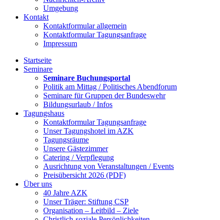
Umgebung
Kontakt
Kontaktformular allgemein
Kontaktformular Tagungsanfrage
Impressum
Startseite
Seminare
Seminare Buchungsportal
Politik am Mittag / Politisches Abendforum
Seminare für Gruppen der Bundeswehr
Bildungsurlaub / Infos
Tagungshaus
Kontaktformular Tagungsanfrage
Unser Tagungshotel im AZK
Tagungsräume
Unsere Gästezimmer
Catering / Verpflegung
Ausrichtung von Veranstaltungen / Events
Preisübersicht 2026 (PDF)
Über uns
40 Jahre AZK
Unser Träger: Stiftung CSP
Organisation – Leitbild – Ziele
Christlich-soziale Persönlichkeiten