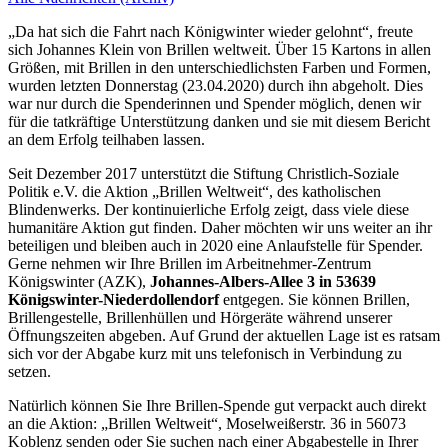
„Da hat sich die Fahrt nach Königwinter wieder gelohnt“, freute
sich Johannes Klein von Brillen weltweit. Über 15 Kartons in allen
Größen, mit Brillen in den unterschiedlichsten Farben und Formen,
wurden letzten Donnerstag (23.04.2020) durch ihn abgeholt. Dies
war nur durch die Spenderinnen und Spender möglich, denen wir
für die tatkräftige Unterstützung danken und sie mit diesem Bericht
an dem Erfolg teilhaben lassen.
Seit Dezember 2017 unterstützt die Stiftung Christlich-Soziale
Politik e.V. die Aktion „Brillen Weltweit“, des katholischen
Blindenwerks. Der kontinuierliche Erfolg zeigt, dass viele diese
humanitäre Aktion gut finden. Daher möchten wir uns weiter an ihr
beteiligen und bleiben auch in 2020 eine Anlaufstelle für Spender.
Gerne nehmen wir Ihre Brillen im Arbeitnehmer-Zentrum
Königswinter (AZK),
Johannes-Albers-Allee 3 in 53639
Königswinter-Niederdollendorf
entgegen. Sie können Brillen,
Brillengestelle, Brillenhüllen und Hörgeräte während unserer
Öffnungszeiten abgeben. Auf Grund der aktuellen Lage ist es ratsam
sich vor der Abgabe kurz mit uns telefonisch in Verbindung zu
setzen.
Natürlich können Sie Ihre Brillen-Spende gut verpackt auch direkt
an die Aktion: „Brillen Weltweit“, Moselweißerstr. 36 in 56073
Koblenz senden oder Sie suchen nach einer Abgabestelle in Ihrer