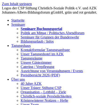
Zum Inhalt springen
Startseite
Seminare
Seminare Buchungsportal
Politik am Mittag / Politisches Abendforum
Seminare für Gruppen der Bundeswehr
Bildungsurlaub / Infos
Tagungshaus
Kontaktformular Tagungsanfrage
Unser Tagungshotel im AZK
Tagungsräume
Unsere Gästezimmer
Catering / Verpflegung
Ausrichtung von Veranstaltungen / Events
Preisübersicht 2026 (PDF)
Über uns
40 Jahre AZK
Unser Träger: Stiftung CSP
Organisation – Leitbild – Ziele
Christlich-soziale Persönlichkeiten
Königswinterer Notizen – Hefte
Unser Team