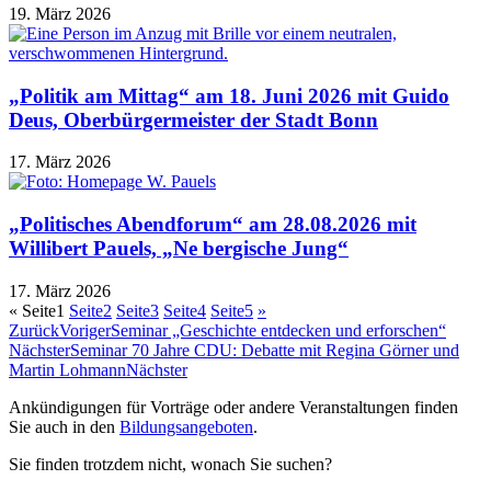
19. März 2026
„Politik am Mittag“ am 18. Juni 2026 mit Guido
Deus, Oberbürgermeister der Stadt Bonn
17. März 2026
„Politisches Abendforum“ am 28.08.2026 mit
Willibert Pauels, „Ne bergische Jung“
17. März 2026
«
Seite
1
Seite
2
Seite
3
Seite
4
Seite
5
»
Zurück
Voriger
Seminar „Geschichte entdecken und erforschen“
Nächster
Seminar 70 Jahre CDU: Debatte mit Regina Görner und
Martin Lohmann
Nächster
Ankündigungen für Vorträge oder andere Veranstaltungen finden
Sie auch in den
Bildungsangeboten
.
Sie finden trotzdem nicht, wonach Sie suchen?