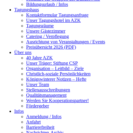
Bildungsurlaub / Infos
Tagungshaus
Kontaktformular Tagungsanfrage
Unser Tagungshotel im AZK
Tagungsräume
Unsere Gästezimmer
Catering / Verpflegung
Ausrichtung von Veranstaltungen / Events
Preisübersicht 2026 (PDF)
Über uns
40 Jahre AZK
Unser Träger: Stiftung CSP
Organisation – Leitbild – Ziele
Christlich-soziale Persönlichkeiten
Königswinterer Notizen – Hefte
Unser Team
Stellenausschreibungen
Qualitätsmanagement
Werden Sie Kooperationspartner!
Fördergeber
Infos
Anmeldung / Infos
Anfahrt
Barrierefreiheit
Nachrichten-Archiv