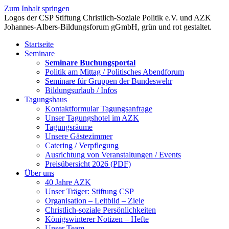
Zum Inhalt springen
Startseite
Seminare
Seminare Buchungsportal
Politik am Mittag / Politisches Abendforum
Seminare für Gruppen der Bundeswehr
Bildungsurlaub / Infos
Tagungshaus
Kontaktformular Tagungsanfrage
Unser Tagungshotel im AZK
Tagungsräume
Unsere Gästezimmer
Catering / Verpflegung
Ausrichtung von Veranstaltungen / Events
Preisübersicht 2026 (PDF)
Über uns
40 Jahre AZK
Unser Träger: Stiftung CSP
Organisation – Leitbild – Ziele
Christlich-soziale Persönlichkeiten
Königswinterer Notizen – Hefte
Unser Team