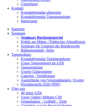
Umgebung
Kontakt
Kontaktformular allgemein
Kontaktformular Tagungsanfrage
Impressum
Startseite
Seminare
Seminare Buchungsportal
Politik am Mittag / Politisches Abendforum
Seminare für Gruppen der Bundeswehr
Bildungsurlaub / Infos
Tagungshaus
Kontaktformular Tagungsanfrage
Unser Tagungshotel im AZK
Tagungsräume
Unsere Gästezimmer
Catering / Verpflegung
Ausrichtung von Veranstaltungen / Events
Preisübersicht 2026 (PDF)
Über uns
40 Jahre AZK
Unser Träger: Stiftung CSP
Organisation – Leitbild – Ziele
Christlich-soziale Persönlichkeiten