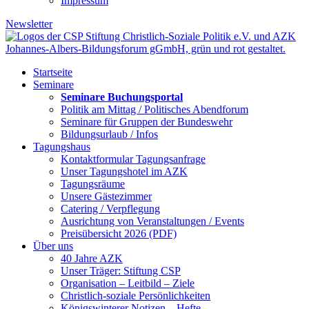
Impressum
Newsletter
Startseite
Seminare
Seminare Buchungsportal
Politik am Mittag / Politisches Abendforum
Seminare für Gruppen der Bundeswehr
Bildungsurlaub / Infos
Tagungshaus
Kontaktformular Tagungsanfrage
Unser Tagungshotel im AZK
Tagungsräume
Unsere Gästezimmer
Catering / Verpflegung
Ausrichtung von Veranstaltungen / Events
Preisübersicht 2026 (PDF)
Über uns
40 Jahre AZK
Unser Träger: Stiftung CSP
Organisation – Leitbild – Ziele
Christlich-soziale Persönlichkeiten
Königswinterer Notizen – Hefte