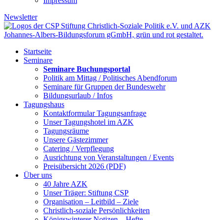
Impressum
Newsletter
Startseite
Seminare
Seminare Buchungsportal
Politik am Mittag / Politisches Abendforum
Seminare für Gruppen der Bundeswehr
Bildungsurlaub / Infos
Tagungshaus
Kontaktformular Tagungsanfrage
Unser Tagungshotel im AZK
Tagungsräume
Unsere Gästezimmer
Catering / Verpflegung
Ausrichtung von Veranstaltungen / Events
Preisübersicht 2026 (PDF)
Über uns
40 Jahre AZK
Unser Träger: Stiftung CSP
Organisation – Leitbild – Ziele
Christlich-soziale Persönlichkeiten
Königswinterer Notizen – Hefte