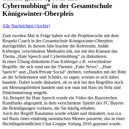
Cybermobbing“ in der Gesamtschule
Königswinter-Oberpleis
Alle Nachrichten (Archiv)
Zum zweiten Mal in Folge haben wir die Projektwoche mit dem
Respekt Coach in der Gesamtschule Königswinter-Oberpleis
durchgeführt. In diesem Jahr brachte die Referentin, Judith
Kirberger, verschiedene Methoden mit, um mit den Klassen das
Thema „Hate Speech und Cybermobbing“ zu diskutieren.
In einer Übung diskutierte Frau Kirberger z.B. verschiedene
Begriffe, die sich rund um die Themen „Fake News“, „Hate
Speech“ und „Dark/Private Social“ drehten, verbunden mit der Bitte
an die Schülerinnen und Schüler, zu sagen, worum es sich dabei
handele. Dabei wurde diskutiert, ob es sich bei den Begriffen noch
um Meinungsfreiheit handele und wie man mit Hass im Netz und
Diskriminierung umgeht.
Als Beispiel für Hate Speech wurde ein Video des Bayerischen
Rundfunks abgespielt, in dem verschiedene Spieler des FC Bayern
die Beleidigungen vorlasen, die Sie häufig erhalten.
Auch der Begriff Rassismus wurde erklärt und diskutiert, was u.a.
auf Basis eines eindeutig rassistischen Memes passierte, das in einer
flüchtlingsfeindlichen Chat-Gruppe Anfang 2016 gepostet wurde.