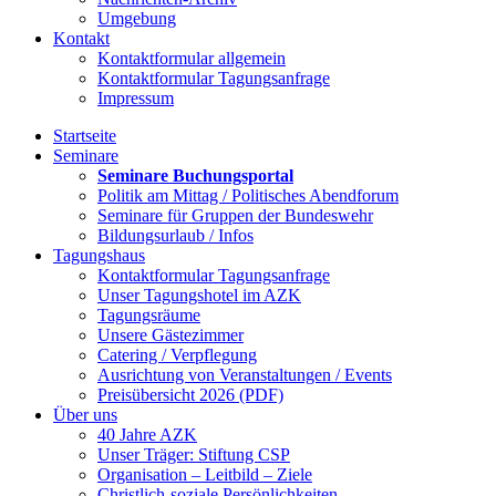
Umgebung
Kontakt
Kontaktformular allgemein
Kontaktformular Tagungsanfrage
Impressum
Startseite
Seminare
Seminare Buchungsportal
Politik am Mittag / Politisches Abendforum
Seminare für Gruppen der Bundeswehr
Bildungsurlaub / Infos
Tagungshaus
Kontaktformular Tagungsanfrage
Unser Tagungshotel im AZK
Tagungsräume
Unsere Gästezimmer
Catering / Verpflegung
Ausrichtung von Veranstaltungen / Events
Preisübersicht 2026 (PDF)
Über uns
40 Jahre AZK
Unser Träger: Stiftung CSP
Organisation – Leitbild – Ziele
Christlich-soziale Persönlichkeiten