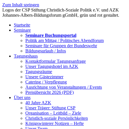
Zum Inhalt springen
Startseite
Seminare
Seminare Buchungsportal
Politik am Mittag / Politisches Abendforum
Seminare für Gruppen der Bundeswehr
Bildungsurlaub / Infos
Tagungshaus
Kontaktformular Tagungsanfrage
Unser Tagungshotel im AZK
Tagungsräume
Unsere Gästezimmer
Catering / Verpflegung
Ausrichtung von Veranstaltungen / Events
Preisübersicht 2026 (PDF)
Über uns
40 Jahre AZK
Unser Träger: Stiftung CSP
Organisation – Leitbild – Ziele
Christlich-soziale Persönlichkeiten
Königswinterer Notizen – Hefte
Unser Team