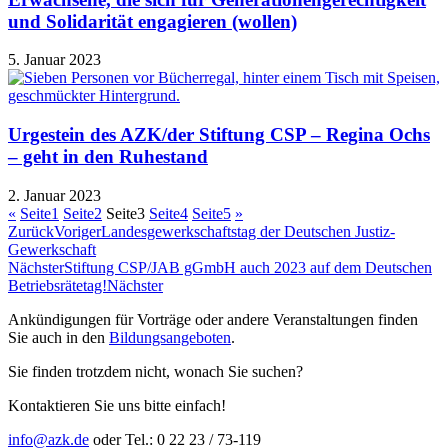
und Solidarität engagieren (wollen)
5. Januar 2023
Urgestein des AZK/der Stiftung CSP – Regina Ochs
– geht in den Ruhestand
2. Januar 2023
«
Seite
1
Seite
2
Seite
3
Seite
4
Seite
5
»
Zurück
Voriger
Landesgewerkschaftstag der Deutschen Justiz-
Gewerkschaft
Nächster
Stiftung CSP/JAB gGmbH auch 2023 auf dem Deutschen
Betriebsrätetag!
Nächster
Ankündigungen für Vorträge oder andere Veranstaltungen finden
Sie auch in den
Bildungsangeboten
.
Sie finden trotzdem nicht, wonach Sie suchen?
Kontaktieren Sie uns bitte einfach!
info@azk.de
oder Tel.: 0 22 23 / 73-119