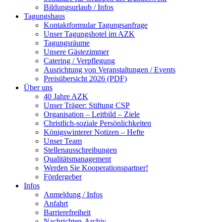
Bildungsurlaub / Infos
Tagungshaus
Kontaktformular Tagungsanfrage
Unser Tagungshotel im AZK
Tagungsräume
Unsere Gästezimmer
Catering / Verpflegung
Ausrichtung von Veranstaltungen / Events
Preisübersicht 2026 (PDF)
Über uns
40 Jahre AZK
Unser Träger: Stiftung CSP
Organisation – Leitbild – Ziele
Christlich-soziale Persönlichkeiten
Königswinterer Notizen – Hefte
Unser Team
Stellenausschreibungen
Qualitätsmanagement
Werden Sie Kooperationspartner!
Fördergeber
Infos
Anmeldung / Infos
Anfahrt
Barrierefreiheit
Nachrichten-Archiv