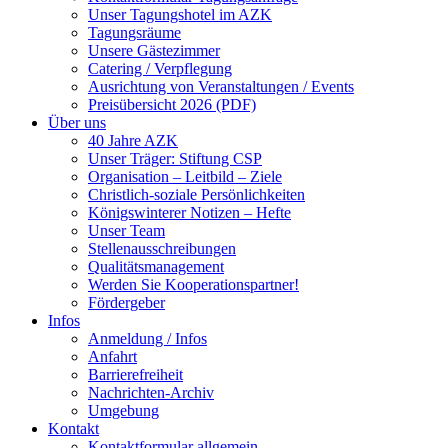
Unser Tagungshotel im AZK
Tagungsräume
Unsere Gästezimmer
Catering / Verpflegung
Ausrichtung von Veranstaltungen / Events
Preisübersicht 2026 (PDF)
Über uns
40 Jahre AZK
Unser Träger: Stiftung CSP
Organisation – Leitbild – Ziele
Christlich-soziale Persönlichkeiten
Königswinterer Notizen – Hefte
Unser Team
Stellenausschreibungen
Qualitätsmanagement
Werden Sie Kooperationspartner!
Fördergeber
Infos
Anmeldung / Infos
Anfahrt
Barrierefreiheit
Nachrichten-Archiv
Umgebung
Kontakt
Kontaktformular allgemein