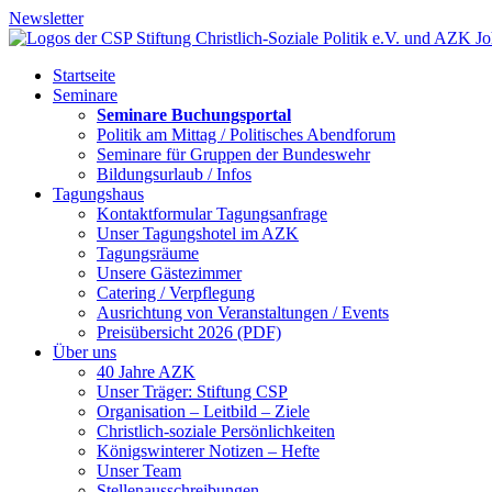
Newsletter
Startseite
Seminare
Seminare Buchungsportal
Politik am Mittag / Politisches Abendforum
Seminare für Gruppen der Bundeswehr
Bildungsurlaub / Infos
Tagungshaus
Kontaktformular Tagungsanfrage
Unser Tagungshotel im AZK
Tagungsräume
Unsere Gästezimmer
Catering / Verpflegung
Ausrichtung von Veranstaltungen / Events
Preisübersicht 2026 (PDF)
Über uns
40 Jahre AZK
Unser Träger: Stiftung CSP
Organisation – Leitbild – Ziele
Christlich-soziale Persönlichkeiten
Königswinterer Notizen – Hefte
Unser Team
Stellenausschreibungen