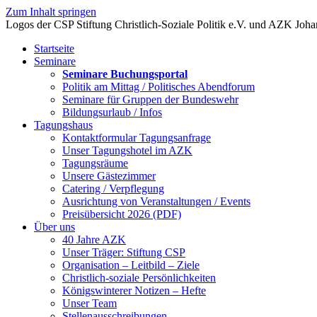
Zum Inhalt springen
Startseite
Seminare
Seminare Buchungsportal
Politik am Mittag / Politisches Abendforum
Seminare für Gruppen der Bundeswehr
Bildungsurlaub / Infos
Tagungshaus
Kontaktformular Tagungsanfrage
Unser Tagungshotel im AZK
Tagungsräume
Unsere Gästezimmer
Catering / Verpflegung
Ausrichtung von Veranstaltungen / Events
Preisübersicht 2026 (PDF)
Über uns
40 Jahre AZK
Unser Träger: Stiftung CSP
Organisation – Leitbild – Ziele
Christlich-soziale Persönlichkeiten
Königswinterer Notizen – Hefte
Unser Team
Stellenausschreibungen