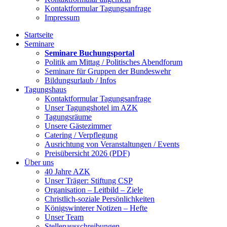
Kontaktformular Tagungsanfrage
Impressum
Startseite
Seminare
Seminare Buchungsportal
Politik am Mittag / Politisches Abendforum
Seminare für Gruppen der Bundeswehr
Bildungsurlaub / Infos
Tagungshaus
Kontaktformular Tagungsanfrage
Unser Tagungshotel im AZK
Tagungsräume
Unsere Gästezimmer
Catering / Verpflegung
Ausrichtung von Veranstaltungen / Events
Preisübersicht 2026 (PDF)
Über uns
40 Jahre AZK
Unser Träger: Stiftung CSP
Organisation – Leitbild – Ziele
Christlich-soziale Persönlichkeiten
Königswinterer Notizen – Hefte
Unser Team
Stellenausschreibungen