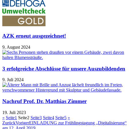
AZK erneut ausgezeichnet!
9. August 2024
3 erfolgreiche Abschlüsse für unsere Auszubildenden
9. Juli 2024
Nachruf Prof. Dr. Matthias Zimmer
19. Juli 2023
«
Seite
1
Seite
2
Seite
3
Seite
4
Seite
5
»
Zurück
Voriger
EINLADUNG zur Frühlingstagung „Digitalisierung“
am 12. April 2019