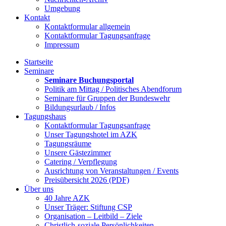
Umgebung
Kontakt
Kontaktformular allgemein
Kontaktformular Tagungsanfrage
Impressum
Startseite
Seminare
Seminare Buchungsportal
Politik am Mittag / Politisches Abendforum
Seminare für Gruppen der Bundeswehr
Bildungsurlaub / Infos
Tagungshaus
Kontaktformular Tagungsanfrage
Unser Tagungshotel im AZK
Tagungsräume
Unsere Gästezimmer
Catering / Verpflegung
Ausrichtung von Veranstaltungen / Events
Preisübersicht 2026 (PDF)
Über uns
40 Jahre AZK
Unser Träger: Stiftung CSP
Organisation – Leitbild – Ziele
Christlich-soziale Persönlichkeiten