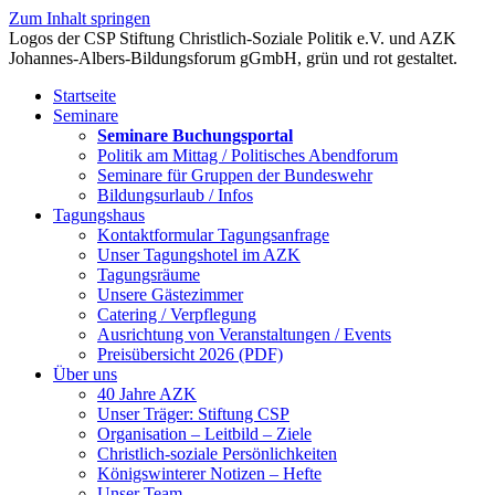
Zum Inhalt springen
Startseite
Seminare
Seminare Buchungsportal
Politik am Mittag / Politisches Abendforum
Seminare für Gruppen der Bundeswehr
Bildungsurlaub / Infos
Tagungshaus
Kontaktformular Tagungsanfrage
Unser Tagungshotel im AZK
Tagungsräume
Unsere Gästezimmer
Catering / Verpflegung
Ausrichtung von Veranstaltungen / Events
Preisübersicht 2026 (PDF)
Über uns
40 Jahre AZK
Unser Träger: Stiftung CSP
Organisation – Leitbild – Ziele
Christlich-soziale Persönlichkeiten
Königswinterer Notizen – Hefte
Unser Team