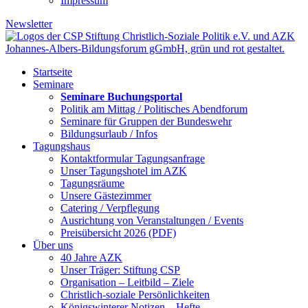
Impressum
Newsletter
Startseite
Seminare
Seminare Buchungsportal
Politik am Mittag / Politisches Abendforum
Seminare für Gruppen der Bundeswehr
Bildungsurlaub / Infos
Tagungshaus
Kontaktformular Tagungsanfrage
Unser Tagungshotel im AZK
Tagungsräume
Unsere Gästezimmer
Catering / Verpflegung
Ausrichtung von Veranstaltungen / Events
Preisübersicht 2026 (PDF)
Über uns
40 Jahre AZK
Unser Träger: Stiftung CSP
Organisation – Leitbild – Ziele
Christlich-soziale Persönlichkeiten
Königswinterer Notizen – Hefte