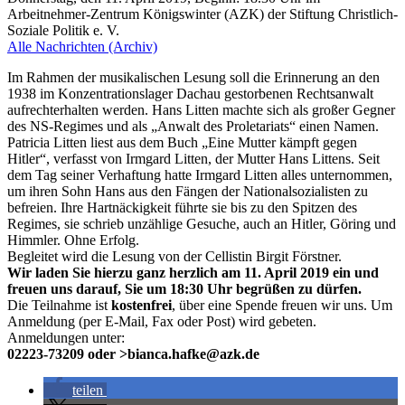
Arbeitnehmer-Zentrum Königswinter (AZK) der Stiftung Christlich-
Soziale Politik e. V.
Alle Nachrichten (Archiv)
Im Rahmen der musikalischen Lesung soll die Erinnerung an den
1938 im Konzentrationslager Dachau gestorbenen Rechtsanwalt
aufrechterhalten werden. Hans Litten machte sich als großer Gegner
des NS-Regimes und als „Anwalt des Proletariats“ einen Namen.
Patricia Litten liest aus dem Buch „Eine Mutter kämpft gegen
Hitler“, verfasst von Irmgard Litten, der Mutter Hans Littens. Seit
dem Tag seiner Verhaftung hatte Irmgard Litten alles unternommen,
um ihren Sohn Hans aus den Fängen der Nationalsozialisten zu
befreien. Ihre Hartnäckigkeit führte sie bis zu den Spitzen des
Regimes, sie schrieb unzählige Gesuche, auch an Hitler, Göring und
Himmler. Ohne Erfolg.
Begleitet wird die Lesung von der Cellistin Birgit Förstner.
Wir laden Sie hierzu ganz herzlich am 11. April 2019 ein und
freuen uns darauf, Sie um 18:30 Uhr begrüßen zu dürfen.
Die Teilnahme ist
kostenfrei
, über eine Spende freuen wir uns. Um
Anmeldung (per E-Mail, Fax oder Post) wird gebeten.
Anmeldungen unter:
02223-73209 oder
>
bianca.hafke@azk.de
teilen