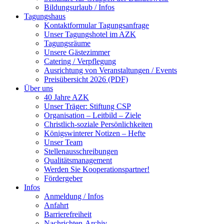
Bildungsurlaub / Infos
Tagungshaus
Kontaktformular Tagungsanfrage
Unser Tagungshotel im AZK
Tagungsräume
Unsere Gästezimmer
Catering / Verpflegung
Ausrichtung von Veranstaltungen / Events
Preisübersicht 2026 (PDF)
Über uns
40 Jahre AZK
Unser Träger: Stiftung CSP
Organisation – Leitbild – Ziele
Christlich-soziale Persönlichkeiten
Königswinterer Notizen – Hefte
Unser Team
Stellenausschreibungen
Qualitätsmanagement
Werden Sie Kooperationspartner!
Fördergeber
Infos
Anmeldung / Infos
Anfahrt
Barrierefreiheit
Nachrichten-Archiv