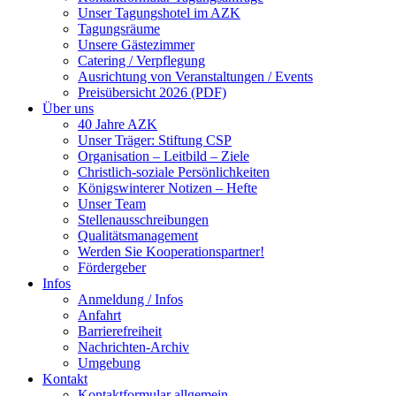
Unser Tagungshotel im AZK
Tagungsräume
Unsere Gästezimmer
Catering / Verpflegung
Ausrichtung von Veranstaltungen / Events
Preisübersicht 2026 (PDF)
Über uns
40 Jahre AZK
Unser Träger: Stiftung CSP
Organisation – Leitbild – Ziele
Christlich-soziale Persönlichkeiten
Königswinterer Notizen – Hefte
Unser Team
Stellenausschreibungen
Qualitätsmanagement
Werden Sie Kooperationspartner!
Fördergeber
Infos
Anmeldung / Infos
Anfahrt
Barrierefreiheit
Nachrichten-Archiv
Umgebung
Kontakt
Kontaktformular allgemein