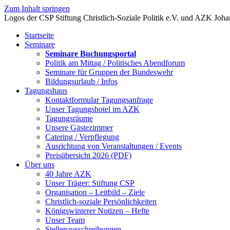
Zum Inhalt springen
Startseite
Seminare
Seminare Buchungsportal
Politik am Mittag / Politisches Abendforum
Seminare für Gruppen der Bundeswehr
Bildungsurlaub / Infos
Tagungshaus
Kontaktformular Tagungsanfrage
Unser Tagungshotel im AZK
Tagungsräume
Unsere Gästezimmer
Catering / Verpflegung
Ausrichtung von Veranstaltungen / Events
Preisübersicht 2026 (PDF)
Über uns
40 Jahre AZK
Unser Träger: Stiftung CSP
Organisation – Leitbild – Ziele
Christlich-soziale Persönlichkeiten
Königswinterer Notizen – Hefte
Unser Team
Stellenausschreibungen