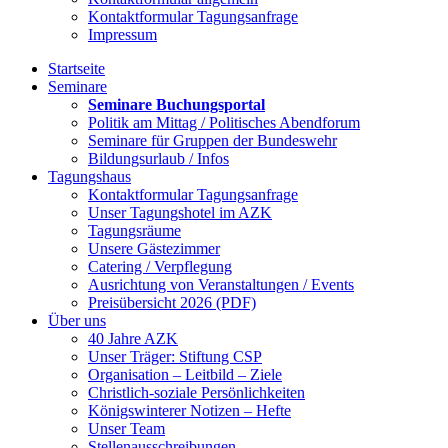
Kontaktformular Tagungsanfrage
Impressum
Startseite
Seminare
Seminare Buchungsportal
Politik am Mittag / Politisches Abendforum
Seminare für Gruppen der Bundeswehr
Bildungsurlaub / Infos
Tagungshaus
Kontaktformular Tagungsanfrage
Unser Tagungshotel im AZK
Tagungsräume
Unsere Gästezimmer
Catering / Verpflegung
Ausrichtung von Veranstaltungen / Events
Preisübersicht 2026 (PDF)
Über uns
40 Jahre AZK
Unser Träger: Stiftung CSP
Organisation – Leitbild – Ziele
Christlich-soziale Persönlichkeiten
Königswinterer Notizen – Hefte
Unser Team
Stellenausschreibungen