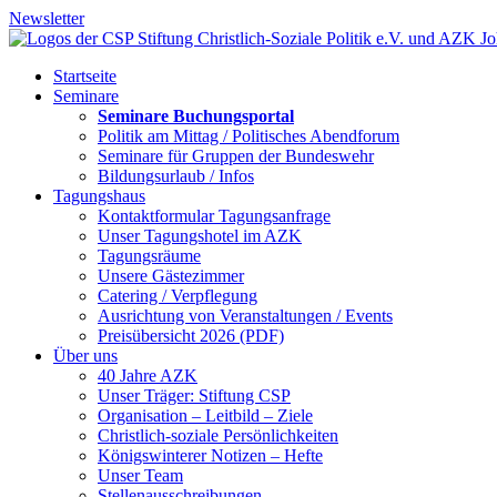
Newsletter
Startseite
Seminare
Seminare Buchungsportal
Politik am Mittag / Politisches Abendforum
Seminare für Gruppen der Bundeswehr
Bildungsurlaub / Infos
Tagungshaus
Kontaktformular Tagungsanfrage
Unser Tagungshotel im AZK
Tagungsräume
Unsere Gästezimmer
Catering / Verpflegung
Ausrichtung von Veranstaltungen / Events
Preisübersicht 2026 (PDF)
Über uns
40 Jahre AZK
Unser Träger: Stiftung CSP
Organisation – Leitbild – Ziele
Christlich-soziale Persönlichkeiten
Königswinterer Notizen – Hefte
Unser Team
Stellenausschreibungen