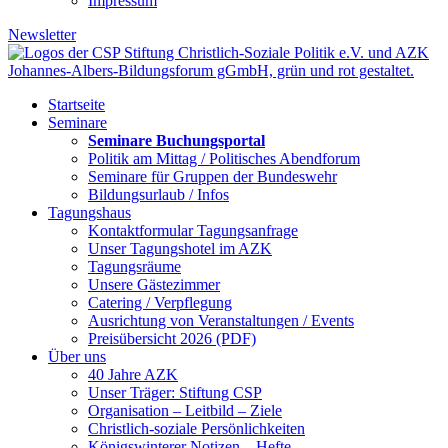
Impressum
Newsletter
Startseite
Seminare
Seminare Buchungsportal
Politik am Mittag / Politisches Abendforum
Seminare für Gruppen der Bundeswehr
Bildungsurlaub / Infos
Tagungshaus
Kontaktformular Tagungsanfrage
Unser Tagungshotel im AZK
Tagungsräume
Unsere Gästezimmer
Catering / Verpflegung
Ausrichtung von Veranstaltungen / Events
Preisübersicht 2026 (PDF)
Über uns
40 Jahre AZK
Unser Träger: Stiftung CSP
Organisation – Leitbild – Ziele
Christlich-soziale Persönlichkeiten
Königswinterer Notizen – Hefte