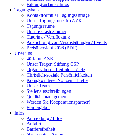
Bildungsurlaub / Infos
Tagungshaus
Kontaktformular Tagungsanfrage
Unser Tagungshotel im AZK
Tagungsräume
Unsere Gästezimmer
Catering / Verpflegung
Ausrichtung von Veranstaltungen / Events
Preisübersicht 2026 (PDF)
Über uns
40 Jahre AZK
Unser Träger: Stiftung CSP
Organisation – Leitbild – Ziele
Christlich-soziale Persönlichkeiten
Königswinterer Notizen – Hefte
Unser Team
Stellenausschreibungen
Qualitätsmanagement
Werden Sie Kooperationspartner!
Fördergeber
Infos
Anmeldung / Infos
Anfahrt
Barrierefreiheit
Nachrichten-Archiv