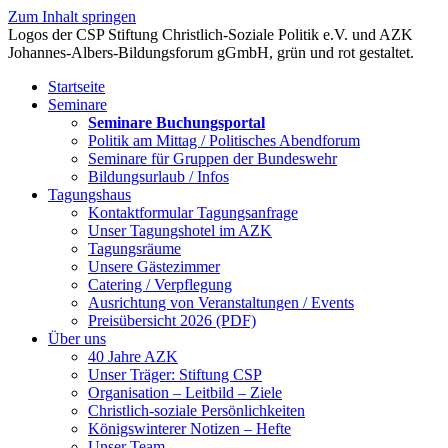
Zum Inhalt springen
Startseite
Seminare
Seminare Buchungsportal
Politik am Mittag / Politisches Abendforum
Seminare für Gruppen der Bundeswehr
Bildungsurlaub / Infos
Tagungshaus
Kontaktformular Tagungsanfrage
Unser Tagungshotel im AZK
Tagungsräume
Unsere Gästezimmer
Catering / Verpflegung
Ausrichtung von Veranstaltungen / Events
Preisübersicht 2026 (PDF)
Über uns
40 Jahre AZK
Unser Träger: Stiftung CSP
Organisation – Leitbild – Ziele
Christlich-soziale Persönlichkeiten
Königswinterer Notizen – Hefte
Unser Team