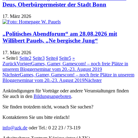
Deus, Oberbürgermeister der Stadt Bonn
17. März 2026
„Politisches Abendforum“ am 28.08.2026 mit
Willibert Pauels, „Ne bergische Jung“
17. März 2026
«
Seite
1
Seite
2
Seite
3
Seite
4
Seite
5
»
Zurück
Voriger
Games, Gamer, Gamescom! – noch freie Plätze in
unserem Bloggerseminar vom 20.-23. August 2019
Nächster
Games, Gamer, Gamescom! – noch freie Plätze in unserem
Bloggerseminar vom 20.-23. August 2019
Nächster
Ankündigungen für Vorträge oder andere Veranstaltungen finden
Sie auch in den
Bildungsangeboten
.
Sie finden trotzdem nicht, wonach Sie suchen?
Kontaktieren Sie uns bitte einfach!
info@azk.de
oder Tel.: 0 22 23 / 73-119