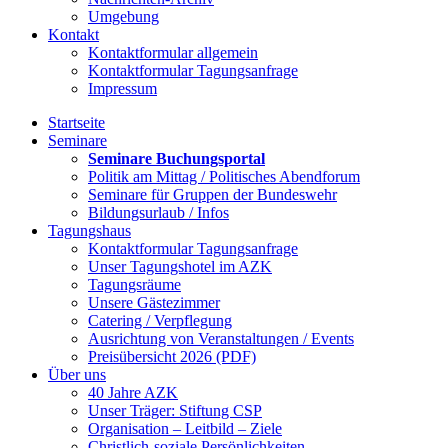
Umgebung
Kontakt
Kontaktformular allgemein
Kontaktformular Tagungsanfrage
Impressum
Startseite
Seminare
Seminare Buchungsportal
Politik am Mittag / Politisches Abendforum
Seminare für Gruppen der Bundeswehr
Bildungsurlaub / Infos
Tagungshaus
Kontaktformular Tagungsanfrage
Unser Tagungshotel im AZK
Tagungsräume
Unsere Gästezimmer
Catering / Verpflegung
Ausrichtung von Veranstaltungen / Events
Preisübersicht 2026 (PDF)
Über uns
40 Jahre AZK
Unser Träger: Stiftung CSP
Organisation – Leitbild – Ziele
Christlich-soziale Persönlichkeiten