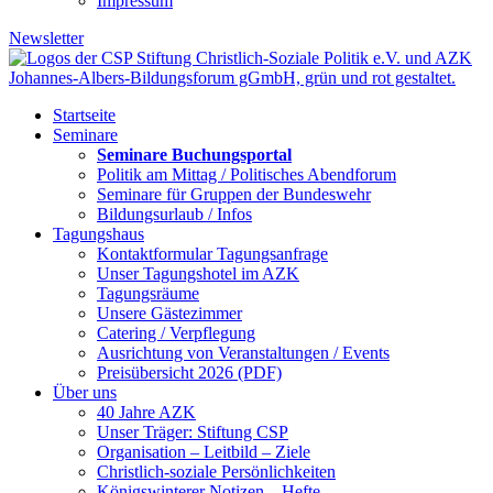
Impressum
Newsletter
Startseite
Seminare
Seminare Buchungsportal
Politik am Mittag / Politisches Abendforum
Seminare für Gruppen der Bundeswehr
Bildungsurlaub / Infos
Tagungshaus
Kontaktformular Tagungsanfrage
Unser Tagungshotel im AZK
Tagungsräume
Unsere Gästezimmer
Catering / Verpflegung
Ausrichtung von Veranstaltungen / Events
Preisübersicht 2026 (PDF)
Über uns
40 Jahre AZK
Unser Träger: Stiftung CSP
Organisation – Leitbild – Ziele
Christlich-soziale Persönlichkeiten
Königswinterer Notizen – Hefte