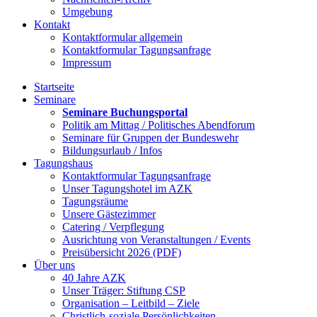
Umgebung
Kontakt
Kontaktformular allgemein
Kontaktformular Tagungsanfrage
Impressum
Startseite
Seminare
Seminare Buchungsportal
Politik am Mittag / Politisches Abendforum
Seminare für Gruppen der Bundeswehr
Bildungsurlaub / Infos
Tagungshaus
Kontaktformular Tagungsanfrage
Unser Tagungshotel im AZK
Tagungsräume
Unsere Gästezimmer
Catering / Verpflegung
Ausrichtung von Veranstaltungen / Events
Preisübersicht 2026 (PDF)
Über uns
40 Jahre AZK
Unser Träger: Stiftung CSP
Organisation – Leitbild – Ziele
Christlich-soziale Persönlichkeiten