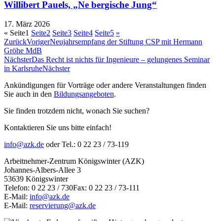
Willibert Pauels, „Ne bergische Jung“
17. März 2026
«
Seite
1
Seite
2
Seite
3
Seite
4
Seite
5
»
Zurück
Voriger
Neujahrsempfang der Stiftung CSP mit Hermann
Gröhe MdB
Nächster
Das Recht ist nichts für Ingenieure – gelungenes Seminar
in Karlsruhe
Nächster
Ankündigungen für Vorträge oder andere Veranstaltungen finden
Sie auch in den
Bildungsangeboten
.
Sie finden trotzdem nicht, wonach Sie suchen?
Kontaktieren Sie uns bitte einfach!
info@azk.de
oder Tel.: 0 22 23 / 73-119
Arbeitnehmer-Zentrum Königswinter (AZK)
Johannes-Albers-Allee 3
53639 Königswinter
Telefon: 0 22 23 / 730Fax: 0 22 23 / 73-111
E-Mail:
info@azk.de
E-Mail:
reservierung@azk.de