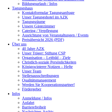
Bildungsurlaub / Infos
Tagungshaus
Kontaktformular Tagungsanfrage
Unser Tagungshotel im AZK
Tagungsräume
Unsere Gästezimmer
Catering / Verpflegung
Ausrichtung von Veranstaltungen / Events
Preisübersicht 2026 (PDF)
Über uns
40 Jahre AZK
Unser Träger: Stiftung CSP
Organisation – Leitbild – Ziele
Christlich-soziale Persönlichkeiten
Königswinterer Notizen – Hefte
Unser Team
Stellenausschreibungen
Qualitätsmanagement
Werden Sie Kooperationspartner!
Fördergeber
Infos
Anmeldung / Infos
Anfahrt
Barrierefreiheit
Nachrichten-Archiv