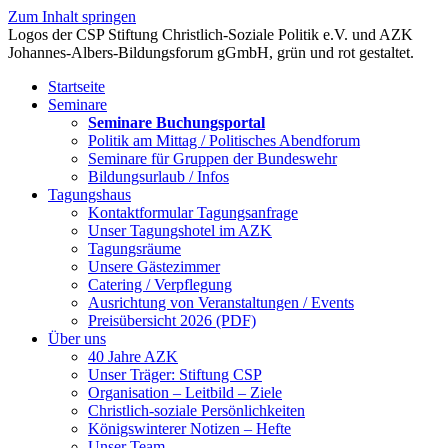
Zum Inhalt springen
Startseite
Seminare
Seminare Buchungsportal
Politik am Mittag / Politisches Abendforum
Seminare für Gruppen der Bundeswehr
Bildungsurlaub / Infos
Tagungshaus
Kontaktformular Tagungsanfrage
Unser Tagungshotel im AZK
Tagungsräume
Unsere Gästezimmer
Catering / Verpflegung
Ausrichtung von Veranstaltungen / Events
Preisübersicht 2026 (PDF)
Über uns
40 Jahre AZK
Unser Träger: Stiftung CSP
Organisation – Leitbild – Ziele
Christlich-soziale Persönlichkeiten
Königswinterer Notizen – Hefte
Unser Team