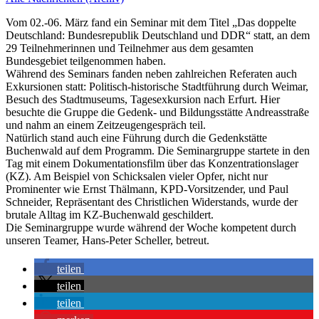
Vom 02.-06. März fand ein Seminar mit dem Titel „Das doppelte
Deutschland: Bundesrepublik Deutschland und DDR“ statt, an dem
29 Teilnehmerinnen und Teilnehmer aus dem gesamten
Bundesgebiet teilgenommen haben.
Während des Seminars fanden neben zahlreichen Referaten auch
Exkursionen statt: Politisch-historische Stadtführung durch Weimar,
Besuch des Stadtmuseums, Tagesexkursion nach Erfurt. Hier
besuchte die Gruppe die Gedenk- und Bildungsstätte Andreasstraße
und nahm an einem Zeitzeugengespräch teil.
Natürlich stand auch eine Führung durch die Gedenkstätte
Buchenwald auf dem Programm. Die Seminargruppe startete in den
Tag mit einem Dokumentationsfilm über das Konzentrationslager
(KZ). Am Beispiel von Schicksalen vieler Opfer, nicht nur
Prominenter wie Ernst Thälmann, KPD-Vorsitzender, und Paul
Schneider, Repräsentant des Christlichen Widerstands, wurde der
brutale Alltag im KZ-Buchenwald geschildert.
Die Seminargruppe wurde während der Woche kompetent durch
unseren Teamer, Hans-Peter Scheller, betreut.
teilen
teilen
teilen