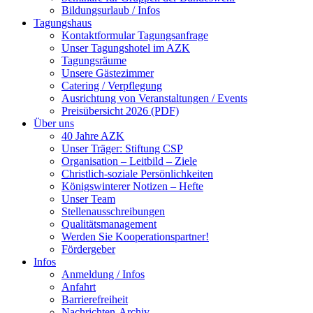
Bildungsurlaub / Infos
Tagungshaus
Kontaktformular Tagungsanfrage
Unser Tagungshotel im AZK
Tagungsräume
Unsere Gästezimmer
Catering / Verpflegung
Ausrichtung von Veranstaltungen / Events
Preisübersicht 2026 (PDF)
Über uns
40 Jahre AZK
Unser Träger: Stiftung CSP
Organisation – Leitbild – Ziele
Christlich-soziale Persönlichkeiten
Königswinterer Notizen – Hefte
Unser Team
Stellenausschreibungen
Qualitätsmanagement
Werden Sie Kooperationspartner!
Fördergeber
Infos
Anmeldung / Infos
Anfahrt
Barrierefreiheit
Nachrichten-Archiv