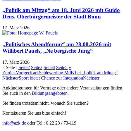
„Politik am Mittag“ am 18. Juni 2026 mit Guido
Deus, Oberbürgermeister der Stadt Bonn
17. März 2026
„Politisches Abendforum“ am 28.08.2026 mit
Willibert Pauels, „Ne bergische Jung“
17. März 2026
«
Seite
1
Seite
2
Seite
3
Seite
4
Seite
5
»
Zurück
Voriger
Karl Schiewerling MdB bei „Politik am Mittag“
Nächster
Sport bietet Chance zur Integration
Nächster
Ankündigungen für Vorträge oder andere Veranstaltungen finden
Sie auch in den
Bildungsangeboten
.
Sie finden trotzdem nicht, wonach Sie suchen?
Kontaktieren Sie uns bitte einfach!
info@azk.de
oder Tel.: 0 22 23 / 73-119