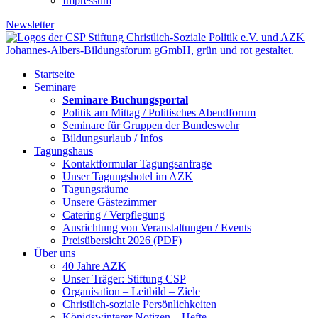
Impressum
Newsletter
Startseite
Seminare
Seminare Buchungsportal
Politik am Mittag / Politisches Abendforum
Seminare für Gruppen der Bundeswehr
Bildungsurlaub / Infos
Tagungshaus
Kontaktformular Tagungsanfrage
Unser Tagungshotel im AZK
Tagungsräume
Unsere Gästezimmer
Catering / Verpflegung
Ausrichtung von Veranstaltungen / Events
Preisübersicht 2026 (PDF)
Über uns
40 Jahre AZK
Unser Träger: Stiftung CSP
Organisation – Leitbild – Ziele
Christlich-soziale Persönlichkeiten
Königswinterer Notizen – Hefte