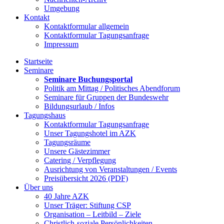
Umgebung
Kontakt
Kontaktformular allgemein
Kontaktformular Tagungsanfrage
Impressum
Startseite
Seminare
Seminare Buchungsportal
Politik am Mittag / Politisches Abendforum
Seminare für Gruppen der Bundeswehr
Bildungsurlaub / Infos
Tagungshaus
Kontaktformular Tagungsanfrage
Unser Tagungshotel im AZK
Tagungsräume
Unsere Gästezimmer
Catering / Verpflegung
Ausrichtung von Veranstaltungen / Events
Preisübersicht 2026 (PDF)
Über uns
40 Jahre AZK
Unser Träger: Stiftung CSP
Organisation – Leitbild – Ziele
Christlich-soziale Persönlichkeiten