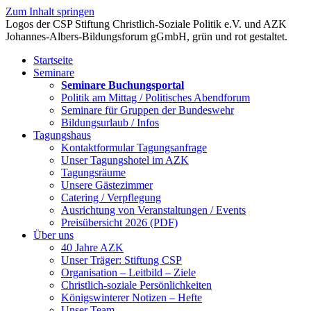
Zum Inhalt springen
Startseite
Seminare
Seminare Buchungsportal
Politik am Mittag / Politisches Abendforum
Seminare für Gruppen der Bundeswehr
Bildungsurlaub / Infos
Tagungshaus
Kontaktformular Tagungsanfrage
Unser Tagungshotel im AZK
Tagungsräume
Unsere Gästezimmer
Catering / Verpflegung
Ausrichtung von Veranstaltungen / Events
Preisübersicht 2026 (PDF)
Über uns
40 Jahre AZK
Unser Träger: Stiftung CSP
Organisation – Leitbild – Ziele
Christlich-soziale Persönlichkeiten
Königswinterer Notizen – Hefte
Unser Team