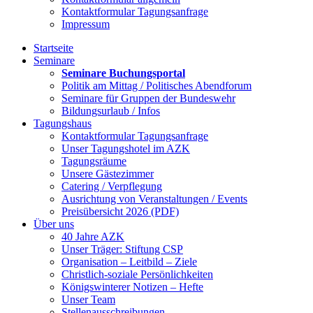
Kontaktformular Tagungsanfrage
Impressum
Startseite
Seminare
Seminare Buchungsportal
Politik am Mittag / Politisches Abendforum
Seminare für Gruppen der Bundeswehr
Bildungsurlaub / Infos
Tagungshaus
Kontaktformular Tagungsanfrage
Unser Tagungshotel im AZK
Tagungsräume
Unsere Gästezimmer
Catering / Verpflegung
Ausrichtung von Veranstaltungen / Events
Preisübersicht 2026 (PDF)
Über uns
40 Jahre AZK
Unser Träger: Stiftung CSP
Organisation – Leitbild – Ziele
Christlich-soziale Persönlichkeiten
Königswinterer Notizen – Hefte
Unser Team
Stellenausschreibungen