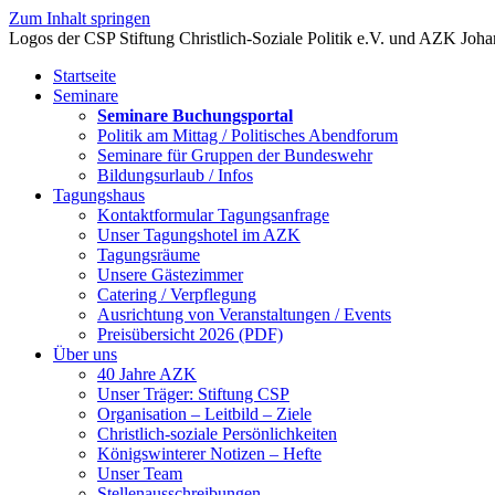
Zum Inhalt springen
Startseite
Seminare
Seminare Buchungsportal
Politik am Mittag / Politisches Abendforum
Seminare für Gruppen der Bundeswehr
Bildungsurlaub / Infos
Tagungshaus
Kontaktformular Tagungsanfrage
Unser Tagungshotel im AZK
Tagungsräume
Unsere Gästezimmer
Catering / Verpflegung
Ausrichtung von Veranstaltungen / Events
Preisübersicht 2026 (PDF)
Über uns
40 Jahre AZK
Unser Träger: Stiftung CSP
Organisation – Leitbild – Ziele
Christlich-soziale Persönlichkeiten
Königswinterer Notizen – Hefte
Unser Team
Stellenausschreibungen