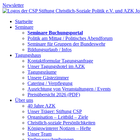
Newsletter
Startseite
Seminare
Seminare Buchungsportal
Politik am Mittag / Politisches Abendforum
Seminare für Gruppen der Bundeswehr
Bildungsurlaub / Infos
Tagungshaus
Kontaktformular Tagungsanfrage
Unser Tagungshotel im AZK
Tagungsräume
Unsere Gästezimmer
Catering / Verpflegung
Ausrichtung von Veranstaltungen / Events
Preisübersicht 2026 (PDF)
Über uns
40 Jahre AZK
Unser Träger: Stiftung CSP
Organisation – Leitbild – Ziele
Christlich-soziale Persönlichkeiten
Königswinterer Notizen – Hefte
Unser Team
Stellenausschreibungen