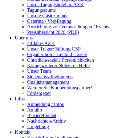
Unser Tagungshotel im AZK
Tagungsräume
Unsere Gästezimmer
Catering / Verpflegung
Ausrichtung von Veranstaltungen / Events
Preisübersicht 2026 (PDF)
Über uns
40 Jahre AZK
Unser Träger: Stiftung CSP
Organisation – Leitbild – Ziele
Christlich-soziale Persönlichkeiten
Königswinterer Notizen – Hefte
Unser Team
Stellenausschreibungen
Qualitätsmanagement
Werden Sie Kooperationspartner!
Fördergeber
Infos
Anmeldung / Infos
Anfahrt
Barrierefreiheit
Nachrichten-Archiv
Umgebung
Kontakt
Kontaktformular allgemein