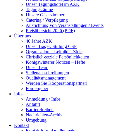
Unser Tagungshotel im AZK
Tagungsräume
Unsere Gästezimmer
Catering / Verpflegung
Ausrichtung von Veranstaltungen / Events
Preisübersicht 2026 (PDF)
Über uns
40 Jahre AZK
Unser Träger: Stiftung CSP
Organisation – Leitbild – Ziele
Christlich-soziale Persönlichkeiten
Königswinterer Notizen – Hefte
Unser Team
Stellenausschreibungen
Qualitätsmanagement
Werden Sie Kooperationspartner!
Fördergeber
Infos
Anmeldung / Infos
Anfahrt
Barrierefreiheit
Nachrichten-Archiv
Umgebung
Kontakt
Kontaktformular allgemein