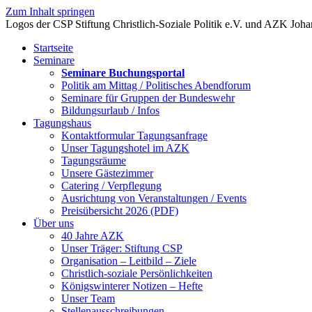
Zum Inhalt springen
Startseite
Seminare
Seminare Buchungsportal
Politik am Mittag / Politisches Abendforum
Seminare für Gruppen der Bundeswehr
Bildungsurlaub / Infos
Tagungshaus
Kontaktformular Tagungsanfrage
Unser Tagungshotel im AZK
Tagungsräume
Unsere Gästezimmer
Catering / Verpflegung
Ausrichtung von Veranstaltungen / Events
Preisübersicht 2026 (PDF)
Über uns
40 Jahre AZK
Unser Träger: Stiftung CSP
Organisation – Leitbild – Ziele
Christlich-soziale Persönlichkeiten
Königswinterer Notizen – Hefte
Unser Team
Stellenausschreibungen