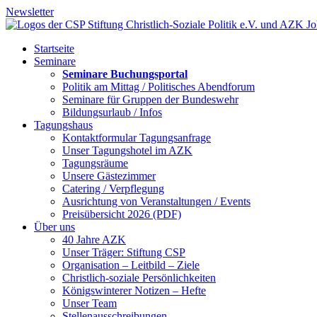
Newsletter
Startseite
Seminare
Seminare Buchungsportal
Politik am Mittag / Politisches Abendforum
Seminare für Gruppen der Bundeswehr
Bildungsurlaub / Infos
Tagungshaus
Kontaktformular Tagungsanfrage
Unser Tagungshotel im AZK
Tagungsräume
Unsere Gästezimmer
Catering / Verpflegung
Ausrichtung von Veranstaltungen / Events
Preisübersicht 2026 (PDF)
Über uns
40 Jahre AZK
Unser Träger: Stiftung CSP
Organisation – Leitbild – Ziele
Christlich-soziale Persönlichkeiten
Königswinterer Notizen – Hefte
Unser Team
Stellenausschreibungen