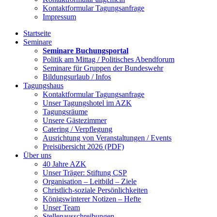
Kontaktformular Tagungsanfrage
Impressum
Startseite
Seminare
Seminare Buchungsportal
Politik am Mittag / Politisches Abendforum
Seminare für Gruppen der Bundeswehr
Bildungsurlaub / Infos
Tagungshaus
Kontaktformular Tagungsanfrage
Unser Tagungshotel im AZK
Tagungsräume
Unsere Gästezimmer
Catering / Verpflegung
Ausrichtung von Veranstaltungen / Events
Preisübersicht 2026 (PDF)
Über uns
40 Jahre AZK
Unser Träger: Stiftung CSP
Organisation – Leitbild – Ziele
Christlich-soziale Persönlichkeiten
Königswinterer Notizen – Hefte
Unser Team
Stellenausschreibungen