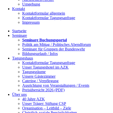
Umgebung
Kontakt
Kontaktformular allgemein
Kontaktformular Tagungsanfrage
Impressum
Startseite
Seminare
Seminare Buchungsportal
Politik am Mittag / Politisches Abendforum
Seminare für Gruppen der Bundeswehr
Bildungsurlaub / Infos
Tagungshaus
Kontaktformular Tagungsanfrage
Unser Tagungshotel im AZK
Tagungsräume
Unsere Gästezimmer
Catering / Verpflegung
Ausrichtung von Veranstaltungen / Events
Preisübersicht 2026 (PDF)
Über uns
40 Jahre AZK
Unser Träger: Stiftung CSP
Organisation – Leitbild – Ziele
Christlich-soziale Persönlichkeiten