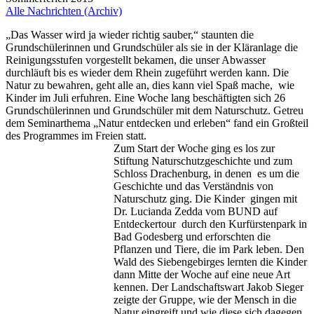
Alle Nachrichten (Archiv)
„Das Wasser wird ja wieder richtig sauber,“ staunten die
Grundschülerinnen und Grundschüler als sie in der Kläranlage die
Reinigungsstufen vorgestellt bekamen, die unser Abwasser
durchläuft bis es wieder dem Rhein zugeführt werden kann. Die
Natur zu bewahren, geht alle an, dies kann viel Spaß mache, wie
Kinder im Juli erfuhren. Eine Woche lang beschäftigten sich 26
Grundschülerinnen und Grundschüler mit dem Naturschutz. Getreu
dem Seminarthema „Natur entdecken und erleben“ fand ein Großteil
des Programmes im Freien statt.
Zum Start der Woche ging es los zur
Stiftung Naturschutzgeschichte und zum
Schloss Drachenburg, in denen es um die
Geschichte und das Verständnis von
Naturschutz ging. Die Kinder gingen mit
Dr. Lucianda Zedda vom BUND auf
Entdeckertour durch den Kurfürstenpark in
Bad Godesberg und erforschten die
Pflanzen und Tiere, die im Park leben. Den
Wald des Siebengebirges lernten die Kinder
dann Mitte der Woche auf eine neue Art
kennen. Der Landschaftswart Jakob Sieger
zeigte der Gruppe, wie der Mensch in die
Natur eingreift und wie diese sich dagegen