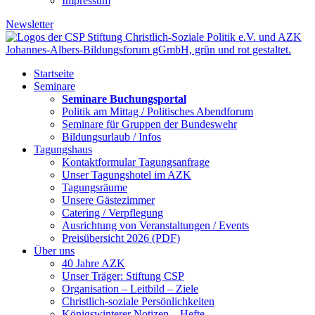
Impressum
Newsletter
Startseite
Seminare
Seminare Buchungsportal
Politik am Mittag / Politisches Abendforum
Seminare für Gruppen der Bundeswehr
Bildungsurlaub / Infos
Tagungshaus
Kontaktformular Tagungsanfrage
Unser Tagungshotel im AZK
Tagungsräume
Unsere Gästezimmer
Catering / Verpflegung
Ausrichtung von Veranstaltungen / Events
Preisübersicht 2026 (PDF)
Über uns
40 Jahre AZK
Unser Träger: Stiftung CSP
Organisation – Leitbild – Ziele
Christlich-soziale Persönlichkeiten
Königswinterer Notizen – Hefte