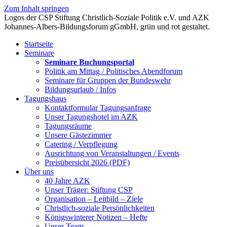
Zum Inhalt springen
Startseite
Seminare
Seminare Buchungsportal
Politik am Mittag / Politisches Abendforum
Seminare für Gruppen der Bundeswehr
Bildungsurlaub / Infos
Tagungshaus
Kontaktformular Tagungsanfrage
Unser Tagungshotel im AZK
Tagungsräume
Unsere Gästezimmer
Catering / Verpflegung
Ausrichtung von Veranstaltungen / Events
Preisübersicht 2026 (PDF)
Über uns
40 Jahre AZK
Unser Träger: Stiftung CSP
Organisation – Leitbild – Ziele
Christlich-soziale Persönlichkeiten
Königswinterer Notizen – Hefte
Unser Team