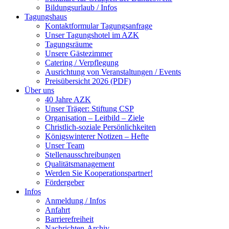
Bildungsurlaub / Infos
Tagungshaus
Kontaktformular Tagungsanfrage
Unser Tagungshotel im AZK
Tagungsräume
Unsere Gästezimmer
Catering / Verpflegung
Ausrichtung von Veranstaltungen / Events
Preisübersicht 2026 (PDF)
Über uns
40 Jahre AZK
Unser Träger: Stiftung CSP
Organisation – Leitbild – Ziele
Christlich-soziale Persönlichkeiten
Königswinterer Notizen – Hefte
Unser Team
Stellenausschreibungen
Qualitätsmanagement
Werden Sie Kooperationspartner!
Fördergeber
Infos
Anmeldung / Infos
Anfahrt
Barrierefreiheit
Nachrichten-Archiv