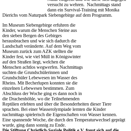
versucht zu wehren. Nachmittags stand
dann ein Survival-Training mit Monika
Dierichs vom Naturpark Siebengebirge auf dem Programm.
Im Museum Siebengebirge erfuhren die
Kinder, warum die Menschen Steine aus
den sieben Bergen des Gebirges
herausbrachen und wie sich dadurch die
Landschaft veränderte. Auf dem Weg vom
Museum zurück zum AZK stellten die
Kinder fest, wie viel Müll in Königswinter
auf den Straßen liegt, welchen die
Menschen achtlos wegwerfen. Nachmittags
suchten die Grundschülerinnen und
Grundschüler Lebewesen im Wasser des
Rheins. Mit Becherlupen konnten sie die
einzelnen Lebewesen bestimmen. Zum
Abschluss der Woche ging es dann noch in
die Drachenhöhle, wo die Teilnehmenden
Reptilien erlebten und über die Besonderheiten dieser Tiere
sprachen. Bei einer Wasserolympiade lernten die Kinder
nachmittags spielerisch die Eigenschaften von Wasser kennen.
Eine spannende Woche, die durch den Temperaturwechsel geprägt
wurde, ging dann sonnig zu Ende.
Die Stiftung Christlich-Soziale Politik e.V. freut sich auf die