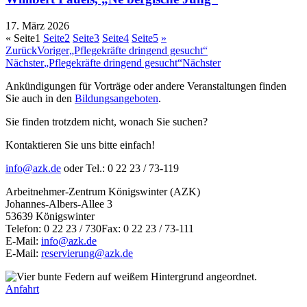
17. März 2026
«
Seite
1
Seite
2
Seite
3
Seite
4
Seite
5
»
Zurück
Voriger
„Pflegekräfte dringend gesucht“
Nächster
„Pflegekräfte dringend gesucht“
Nächster
Ankündigungen für Vorträge oder andere Veranstaltungen finden
Sie auch in den
Bildungsangeboten
.
Sie finden trotzdem nicht, wonach Sie suchen?
Kontaktieren Sie uns bitte einfach!
info@azk.de
oder Tel.: 0 22 23 / 73-119
Arbeitnehmer-Zentrum Königswinter (AZK)
Johannes-Albers-Allee 3
53639 Königswinter
Telefon: 0 22 23 / 730Fax: 0 22 23 / 73-111
E-Mail:
info@azk.de
E-Mail:
reservierung@azk.de
Anfahrt