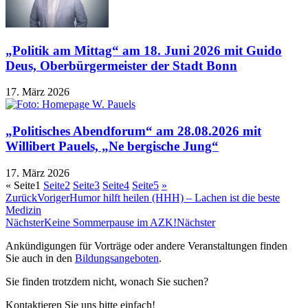
„Politik am Mittag“ am 18. Juni 2026 mit Guido
Deus, Oberbürgermeister der Stadt Bonn
17. März 2026
„Politisches Abendforum“ am 28.08.2026 mit
Willibert Pauels, „Ne bergische Jung“
17. März 2026
«
Seite
1
Seite
2
Seite
3
Seite
4
Seite
5
»
Zurück
Voriger
Humor hilft heilen (HHH) – Lachen ist die beste
Medizin
Nächster
Keine Sommerpause im AZK!
Nächster
Ankündigungen für Vorträge oder andere Veranstaltungen finden
Sie auch in den
Bildungsangeboten
.
Sie finden trotzdem nicht, wonach Sie suchen?
Kontaktieren Sie uns bitte einfach!