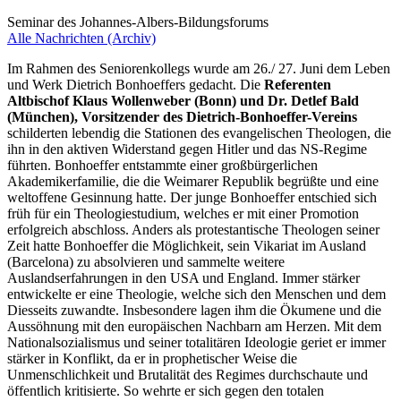
Seminar des Johannes-Albers-Bildungsforums
Alle Nachrichten (Archiv)
Im Rahmen des Seniorenkollegs wurde am 26./ 27. Juni dem Leben
und Werk Dietrich Bonhoeffers gedacht. Die
Referenten
Altbischof Klaus Wollenweber (Bonn) und Dr. Detlef Bald
(München), Vorsitzender des Dietrich-Bonhoeffer-Vereins
schilderten lebendig die Stationen des evangelischen Theologen, die
ihn in den aktiven Widerstand gegen Hitler und das NS-Regime
führten. Bonhoeffer entstammte einer großbürgerlichen
Akademikerfamilie, die die Weimarer Republik begrüßte und eine
weltoffene Gesinnung hatte. Der junge Bonhoeffer entschied sich
früh für ein Theologiestudium, welches er mit einer Promotion
erfolgreich abschloss. Anders als protestantische Theologen seiner
Zeit hatte Bonhoeffer die Möglichkeit, sein Vikariat im Ausland
(Barcelona) zu absolvieren und sammelte weitere
Auslandserfahrungen in den USA und England. Immer stärker
entwickelte er eine Theologie, welche sich den Menschen und dem
Diesseits zuwandte. Insbesondere lagen ihm die Ökumene und die
Aussöhnung mit den europäischen Nachbarn am Herzen. Mit dem
Nationalsozialismus und seiner totalitären Ideologie geriet er immer
stärker in Konflikt, da er in prophetischer Weise die
Unmenschlichkeit und Brutalität des Regimes durchschaute und
öffentlich kritisierte. So wehrte er sich gegen den totalen