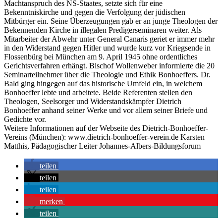
Machtanspruch des NS-Staates, setzte sich für eine
Bekenntniskirche und gegen die Verfolgung der jüdischen
Mitbürger ein. Seine Überzeugungen gab er an junge Theologen der
Bekennenden Kirche in illegalen Predigerseminaren weiter. Als
Mitarbeiter der Abwehr unter General Canaris geriet er immer mehr
in den Widerstand gegen Hitler und wurde kurz vor Kriegsende in
Flossenbürg bei München am 9. April 1945 ohne ordentliches
Gerichtsverfahren erhängt. Bischof Wollenweber informierte die 20
Seminarteilnehmer über die Theologie und Ethik Bonhoeffers. Dr.
Bald ging hingegen auf das historische Umfeld ein, in welchem
Bonhoeffer lebte und arbeitete. Beide Referenten stellen den
Theologen, Seelsorger und Widerstandskämpfer Dietrich
Bonhoeffer anhand seiner Werke und vor allem seiner Briefe und
Gedichte vor.
Weitere Informationen auf der Webseite des Dietrich-Bonhoeffer-
Vereins (München):
www.dietrich-bonhoeffer-verein.de Karsten
Matthis, Pädagogischer Leiter Johannes-Albers-Bildungsforum
teilen
teilen
teilen
merken
teilen