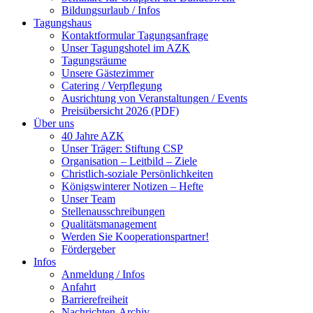
Bildungsurlaub / Infos
Tagungshaus
Kontaktformular Tagungsanfrage
Unser Tagungshotel im AZK
Tagungsräume
Unsere Gästezimmer
Catering / Verpflegung
Ausrichtung von Veranstaltungen / Events
Preisübersicht 2026 (PDF)
Über uns
40 Jahre AZK
Unser Träger: Stiftung CSP
Organisation – Leitbild – Ziele
Christlich-soziale Persönlichkeiten
Königswinterer Notizen – Hefte
Unser Team
Stellenausschreibungen
Qualitätsmanagement
Werden Sie Kooperationspartner!
Fördergeber
Infos
Anmeldung / Infos
Anfahrt
Barrierefreiheit
Nachrichten-Archiv