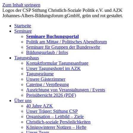
Zum Inhalt springen
Startseite
Seminare
Seminare Buchungsportal
Politik am Mittag / Politisches Abendforum
Seminare für Gruppen der Bundeswehr
Bildungsurlaub / Infos
Tagungshaus
Kontaktformular Tagungsanfrage
Unser Tagungshotel im AZK
Tagungsräume
Unsere Gästezimmer
Catering / Verpflegung
Ausrichtung von Veranstaltungen / Events
Preisübersicht 2026 (PDF)
Über uns
40 Jahre AZK
Unser Träger: Stiftung CSP
Organisation – Leitbild – Ziele
Christlich-soziale Persönlichkeiten
Königswinterer Notizen – Hefte
Unser Team