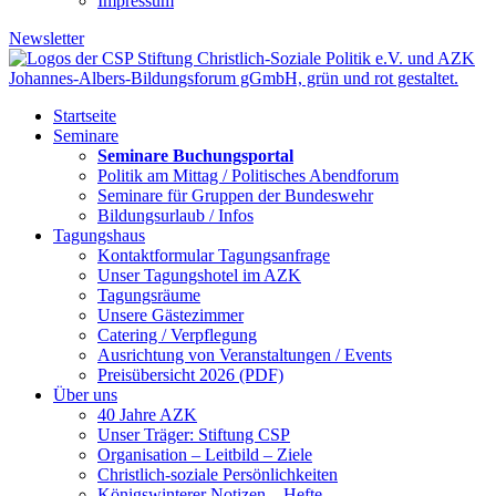
Impressum
Newsletter
Startseite
Seminare
Seminare Buchungsportal
Politik am Mittag / Politisches Abendforum
Seminare für Gruppen der Bundeswehr
Bildungsurlaub / Infos
Tagungshaus
Kontaktformular Tagungsanfrage
Unser Tagungshotel im AZK
Tagungsräume
Unsere Gästezimmer
Catering / Verpflegung
Ausrichtung von Veranstaltungen / Events
Preisübersicht 2026 (PDF)
Über uns
40 Jahre AZK
Unser Träger: Stiftung CSP
Organisation – Leitbild – Ziele
Christlich-soziale Persönlichkeiten
Königswinterer Notizen – Hefte