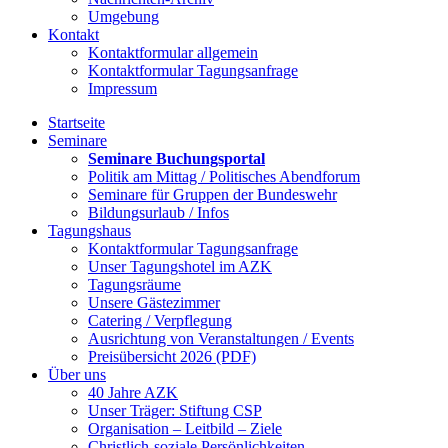
Umgebung
Kontakt
Kontaktformular allgemein
Kontaktformular Tagungsanfrage
Impressum
Startseite
Seminare
Seminare Buchungsportal
Politik am Mittag / Politisches Abendforum
Seminare für Gruppen der Bundeswehr
Bildungsurlaub / Infos
Tagungshaus
Kontaktformular Tagungsanfrage
Unser Tagungshotel im AZK
Tagungsräume
Unsere Gästezimmer
Catering / Verpflegung
Ausrichtung von Veranstaltungen / Events
Preisübersicht 2026 (PDF)
Über uns
40 Jahre AZK
Unser Träger: Stiftung CSP
Organisation – Leitbild – Ziele
Christlich-soziale Persönlichkeiten