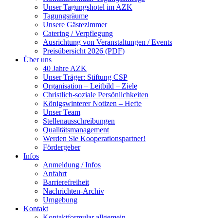
Unser Tagungshotel im AZK
Tagungsräume
Unsere Gästezimmer
Catering / Verpflegung
Ausrichtung von Veranstaltungen / Events
Preisübersicht 2026 (PDF)
Über uns
40 Jahre AZK
Unser Träger: Stiftung CSP
Organisation – Leitbild – Ziele
Christlich-soziale Persönlichkeiten
Königswinterer Notizen – Hefte
Unser Team
Stellenausschreibungen
Qualitätsmanagement
Werden Sie Kooperationspartner!
Fördergeber
Infos
Anmeldung / Infos
Anfahrt
Barrierefreiheit
Nachrichten-Archiv
Umgebung
Kontakt
Kontaktformular allgemein