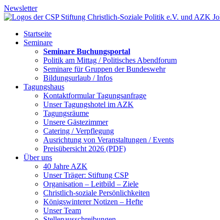
Newsletter
Startseite
Seminare
Seminare Buchungsportal
Politik am Mittag / Politisches Abendforum
Seminare für Gruppen der Bundeswehr
Bildungsurlaub / Infos
Tagungshaus
Kontaktformular Tagungsanfrage
Unser Tagungshotel im AZK
Tagungsräume
Unsere Gästezimmer
Catering / Verpflegung
Ausrichtung von Veranstaltungen / Events
Preisübersicht 2026 (PDF)
Über uns
40 Jahre AZK
Unser Träger: Stiftung CSP
Organisation – Leitbild – Ziele
Christlich-soziale Persönlichkeiten
Königswinterer Notizen – Hefte
Unser Team
Stellenausschreibungen