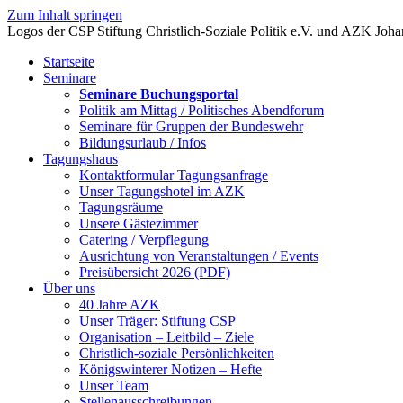
Zum Inhalt springen
Startseite
Seminare
Seminare Buchungsportal
Politik am Mittag / Politisches Abendforum
Seminare für Gruppen der Bundeswehr
Bildungsurlaub / Infos
Tagungshaus
Kontaktformular Tagungsanfrage
Unser Tagungshotel im AZK
Tagungsräume
Unsere Gästezimmer
Catering / Verpflegung
Ausrichtung von Veranstaltungen / Events
Preisübersicht 2026 (PDF)
Über uns
40 Jahre AZK
Unser Träger: Stiftung CSP
Organisation – Leitbild – Ziele
Christlich-soziale Persönlichkeiten
Königswinterer Notizen – Hefte
Unser Team
Stellenausschreibungen