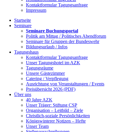
Kontaktformular Tagungsanfrage
Impressum
Startseite
Seminare
Seminare Buchungsportal
Politik am Mittag / Politisches Abendforum
Seminare für Gruppen der Bundeswehr
Bildungsurlaub / Infos
Tagungshaus
Kontaktformular Tagungsanfrage
Unser Tagungshotel im AZK
Tagungsräume
Unsere Gästezimmer
Catering / Verpflegung
Ausrichtung von Veranstaltungen / Events
Preisübersicht 2026 (PDF)
Über uns
40 Jahre AZK
Unser Träger: Stiftung CSP
Organisation – Leitbild – Ziele
Christlich-soziale Persönlichkeiten
Königswinterer Notizen – Hefte
Unser Team
Stellenausschreibungen