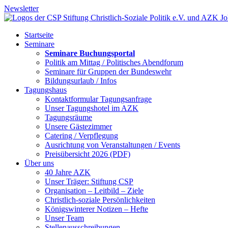
Newsletter
Startseite
Seminare
Seminare Buchungsportal
Politik am Mittag / Politisches Abendforum
Seminare für Gruppen der Bundeswehr
Bildungsurlaub / Infos
Tagungshaus
Kontaktformular Tagungsanfrage
Unser Tagungshotel im AZK
Tagungsräume
Unsere Gästezimmer
Catering / Verpflegung
Ausrichtung von Veranstaltungen / Events
Preisübersicht 2026 (PDF)
Über uns
40 Jahre AZK
Unser Träger: Stiftung CSP
Organisation – Leitbild – Ziele
Christlich-soziale Persönlichkeiten
Königswinterer Notizen – Hefte
Unser Team
Stellenausschreibungen