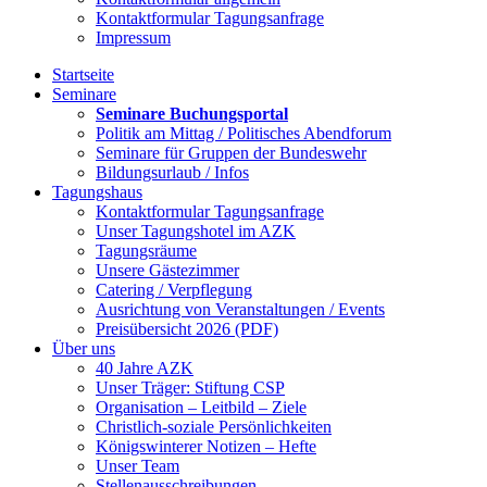
Kontaktformular Tagungsanfrage
Impressum
Startseite
Seminare
Seminare Buchungsportal
Politik am Mittag / Politisches Abendforum
Seminare für Gruppen der Bundeswehr
Bildungsurlaub / Infos
Tagungshaus
Kontaktformular Tagungsanfrage
Unser Tagungshotel im AZK
Tagungsräume
Unsere Gästezimmer
Catering / Verpflegung
Ausrichtung von Veranstaltungen / Events
Preisübersicht 2026 (PDF)
Über uns
40 Jahre AZK
Unser Träger: Stiftung CSP
Organisation – Leitbild – Ziele
Christlich-soziale Persönlichkeiten
Königswinterer Notizen – Hefte
Unser Team
Stellenausschreibungen