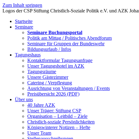
Zum Inhalt springen
Startseite
Seminare
Seminare Buchungsportal
Politik am Mittag / Politisches Abendforum
Seminare für Gruppen der Bundeswehr
Bildungsurlaub / Infos
Tagungshaus
Kontaktformular Tagungsanfrage
Unser Tagungshotel im AZK
Tagungsräume
Unsere Gästezimmer
Catering / Verpflegung
Ausrichtung von Veranstaltungen / Events
Preisübersicht 2026 (PDF)
Über uns
40 Jahre AZK
Unser Träger: Stiftung CSP
Organisation – Leitbild – Ziele
Christlich-soziale Persönlichkeiten
Königswinterer Notizen – Hefte
Unser Team
Stellenausschreibungen