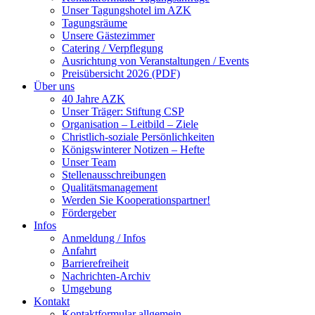
Unser Tagungshotel im AZK
Tagungsräume
Unsere Gästezimmer
Catering / Verpflegung
Ausrichtung von Veranstaltungen / Events
Preisübersicht 2026 (PDF)
Über uns
40 Jahre AZK
Unser Träger: Stiftung CSP
Organisation – Leitbild – Ziele
Christlich-soziale Persönlichkeiten
Königswinterer Notizen – Hefte
Unser Team
Stellenausschreibungen
Qualitätsmanagement
Werden Sie Kooperationspartner!
Fördergeber
Infos
Anmeldung / Infos
Anfahrt
Barrierefreiheit
Nachrichten-Archiv
Umgebung
Kontakt
Kontaktformular allgemein