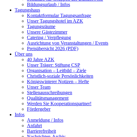
Bildungsurlaub / Infos
Tagungshaus
Kontaktformular Tagungsanfrage
Unser Tagungshotel im AZK
Tagungsräume
Unsere Gästezimmer
Catering / Verpflegung
Ausrichtung von Veranstaltungen / Events
Preisübersicht 2026 (PDF)
Über uns
40 Jahre AZK
Unser Träger: Stiftung CSP
Organisation – Leitbild – Ziele
Christlich-soziale Persönlichkeiten
Königswinterer Notizen – Hefte
Unser Team
Stellenausschreibungen
Qualitätsmanagement
Werden Sie Kooperationspartner!
Fördergeber
Infos
Anmeldung / Infos
Anfahrt
Barrierefreiheit
Nachrichten-Archiv