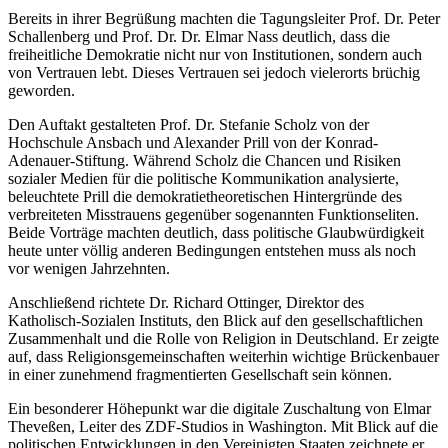
Bereits in ihrer Begrüßung machten die Tagungsleiter Prof. Dr. Peter
Schallenberg und Prof. Dr. Dr. Elmar Nass deutlich, dass die
freiheitliche Demokratie nicht nur von Institutionen, sondern auch
von Vertrauen lebt. Dieses Vertrauen sei jedoch vielerorts brüchig
geworden.
Den Auftakt gestalteten Prof. Dr. Stefanie Scholz von der
Hochschule Ansbach und Alexander Prill von der Konrad-
Adenauer-Stiftung. Während Scholz die Chancen und Risiken
sozialer Medien für die politische Kommunikation analysierte,
beleuchtete Prill die demokratietheoretischen Hintergründe des
verbreiteten Misstrauens gegenüber sogenannten Funktionseliten.
Beide Vorträge machten deutlich, dass politische Glaubwürdigkeit
heute unter völlig anderen Bedingungen entstehen muss als noch
vor wenigen Jahrzehnten.
Anschließend richtete Dr. Richard Ottinger, Direktor des
Katholisch-Sozialen Instituts, den Blick auf den gesellschaftlichen
Zusammenhalt und die Rolle von Religion in Deutschland. Er zeigte
auf, dass Religionsgemeinschaften weiterhin wichtige Brückenbauer
in einer zunehmend fragmentierten Gesellschaft sein können.
Ein besonderer Höhepunkt war die digitale Zuschaltung von Elmar
Theveßen, Leiter des ZDF-Studios in Washington. Mit Blick auf die
politischen Entwicklungen in den Vereinigten Staaten zeichnete er