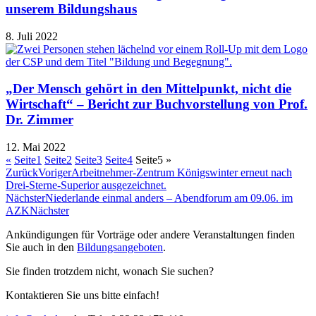
unserem Bildungshaus
8. Juli 2022
„Der Mensch gehört in den Mittelpunkt, nicht die
Wirtschaft“ – Bericht zur Buchvorstellung von Prof.
Dr. Zimmer
12. Mai 2022
«
Seite
1
Seite
2
Seite
3
Seite
4
Seite
5
»
Zurück
Voriger
Arbeitnehmer-Zentrum Königswinter erneut nach
Drei-Sterne-Superior ausgezeichnet.
Nächster
Niederlande einmal anders – Abendforum am 09.06. im
AZK
Nächster
Ankündigungen für Vorträge oder andere Veranstaltungen finden
Sie auch in den
Bildungsangeboten
.
Sie finden trotzdem nicht, wonach Sie suchen?
Kontaktieren Sie uns bitte einfach!