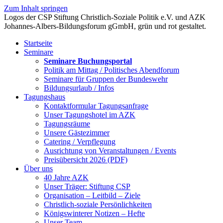
Zum Inhalt springen
Startseite
Seminare
Seminare Buchungsportal
Politik am Mittag / Politisches Abendforum
Seminare für Gruppen der Bundeswehr
Bildungsurlaub / Infos
Tagungshaus
Kontaktformular Tagungsanfrage
Unser Tagungshotel im AZK
Tagungsräume
Unsere Gästezimmer
Catering / Verpflegung
Ausrichtung von Veranstaltungen / Events
Preisübersicht 2026 (PDF)
Über uns
40 Jahre AZK
Unser Träger: Stiftung CSP
Organisation – Leitbild – Ziele
Christlich-soziale Persönlichkeiten
Königswinterer Notizen – Hefte
Unser Team