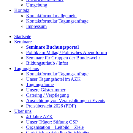
Umgebung
Kontakt
Kontaktformular allgemein
Kontaktformular Tagungsanfrage
Impressum
Startseite
Seminare
Seminare Buchungsportal
Politik am Mittag / Politisches Abendforum
Seminare für Gruppen der Bundeswehr
Bildungsurlaub / Infos
Tagungshaus
Kontaktformular Tagungsanfrage
Unser Tagungshotel im AZK
Tagungsräume
Unsere Gästezimmer
Catering / Verpflegung
Ausrichtung von Veranstaltungen / Events
Preisübersicht 2026 (PDF)
Über uns
40 Jahre AZK
Unser Träger: Stiftung CSP
Organisation – Leitbild – Ziele
Christlich-soziale Persönlichkeiten