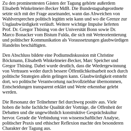
Zu den prominentesten Gästen der Tagung gehörte außerdem
Elisabeth Winkelmeier-Becker MdB. Die Bundestagsabgeordnete
setzte sich mit der Frage auseinander, wann das Abweichen von
Wahlversprechen politisch legitim sein kann und wo die Grenze zur
Unglaubwürdigkeit verläuft. Weitere wichtige Impulse lieferten
Prof. Dr. Gregor Thüsing von der Universität Bonn sowie Dr.
Marco Bonacker vom Bistum Fulda, die sich mit Werteorientierung
und politischer Kommunikation als Voraussetzungen glaubwürdigen
Handelns beschäftigten.
Den Abschluss bildete eine Podiumsdiskussion mit Christine
Böckmann, Elisabeth Winkelmeier-Becker, Marc Speicher und
Gregor Thüsing. Dabei wurde deutlich, dass die Wiedergewinnung
von Vertrauen weder durch bessere Öffentlichkeitsarbeit noch durch
politische Strategien allein gelingen kann. Glaubwürdigkeit entsteht
dort, wo politische Verantwortung nachvollziehbar übernommen,
Entscheidungen transparent erklärt und Werte erkennbar gelebt
werden.
Die Resonanz der Teilnehmer fiel durchweg positiv aus. Viele
hoben die hohe fachliche Qualität der Vorträge, die Offenheit der
Debatten und die ungewöhnlich konstruktive Gesprächskultur
hervor. Gerade die Verbindung von wissenschaftlicher Analyse,
politischer Praxis und ethischer Reflexion machte den besonderen
Charakter der Tagung aus.