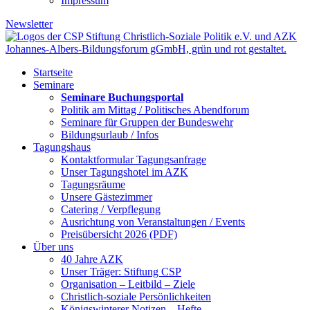
Impressum
Newsletter
Startseite
Seminare
Seminare Buchungsportal
Politik am Mittag / Politisches Abendforum
Seminare für Gruppen der Bundeswehr
Bildungsurlaub / Infos
Tagungshaus
Kontaktformular Tagungsanfrage
Unser Tagungshotel im AZK
Tagungsräume
Unsere Gästezimmer
Catering / Verpflegung
Ausrichtung von Veranstaltungen / Events
Preisübersicht 2026 (PDF)
Über uns
40 Jahre AZK
Unser Träger: Stiftung CSP
Organisation – Leitbild – Ziele
Christlich-soziale Persönlichkeiten
Königswinterer Notizen – Hefte