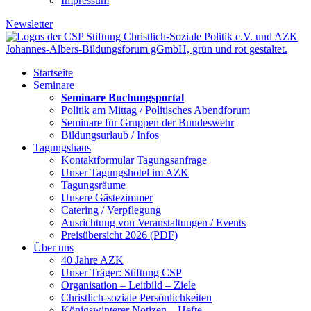
Impressum
Newsletter
Startseite
Seminare
Seminare Buchungsportal
Politik am Mittag / Politisches Abendforum
Seminare für Gruppen der Bundeswehr
Bildungsurlaub / Infos
Tagungshaus
Kontaktformular Tagungsanfrage
Unser Tagungshotel im AZK
Tagungsräume
Unsere Gästezimmer
Catering / Verpflegung
Ausrichtung von Veranstaltungen / Events
Preisübersicht 2026 (PDF)
Über uns
40 Jahre AZK
Unser Träger: Stiftung CSP
Organisation – Leitbild – Ziele
Christlich-soziale Persönlichkeiten
Königswinterer Notizen – Hefte