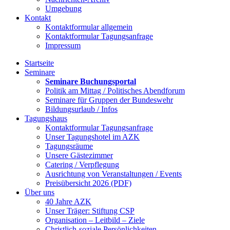
Umgebung
Kontakt
Kontaktformular allgemein
Kontaktformular Tagungsanfrage
Impressum
Startseite
Seminare
Seminare Buchungsportal
Politik am Mittag / Politisches Abendforum
Seminare für Gruppen der Bundeswehr
Bildungsurlaub / Infos
Tagungshaus
Kontaktformular Tagungsanfrage
Unser Tagungshotel im AZK
Tagungsräume
Unsere Gästezimmer
Catering / Verpflegung
Ausrichtung von Veranstaltungen / Events
Preisübersicht 2026 (PDF)
Über uns
40 Jahre AZK
Unser Träger: Stiftung CSP
Organisation – Leitbild – Ziele
Christlich-soziale Persönlichkeiten