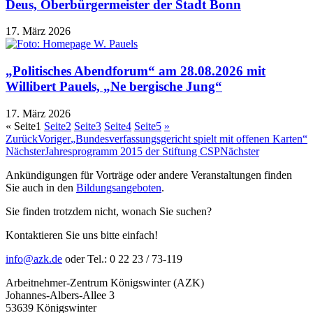
Deus, Oberbürgermeister der Stadt Bonn
17. März 2026
„Politisches Abendforum“ am 28.08.2026 mit
Willibert Pauels, „Ne bergische Jung“
17. März 2026
«
Seite
1
Seite
2
Seite
3
Seite
4
Seite
5
»
Zurück
Voriger
„Bundesverfassungsgericht spielt mit offenen Karten“
Nächster
Jahresprogramm 2015 der Stiftung CSP
Nächster
Ankündigungen für Vorträge oder andere Veranstaltungen finden
Sie auch in den
Bildungsangeboten
.
Sie finden trotzdem nicht, wonach Sie suchen?
Kontaktieren Sie uns bitte einfach!
info@azk.de
oder Tel.: 0 22 23 / 73-119
Arbeitnehmer-Zentrum Königswinter (AZK)
Johannes-Albers-Allee 3
53639 Königswinter