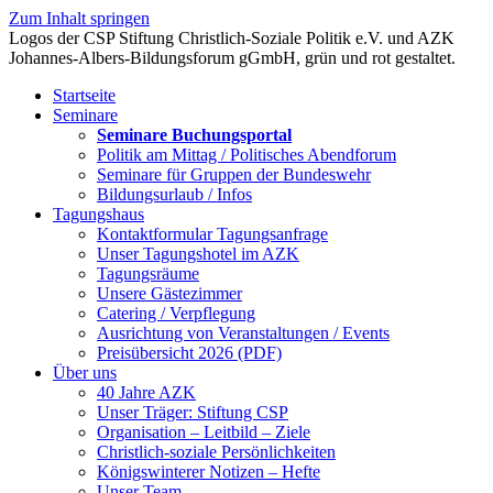
Zum Inhalt springen
Startseite
Seminare
Seminare Buchungsportal
Politik am Mittag / Politisches Abendforum
Seminare für Gruppen der Bundeswehr
Bildungsurlaub / Infos
Tagungshaus
Kontaktformular Tagungsanfrage
Unser Tagungshotel im AZK
Tagungsräume
Unsere Gästezimmer
Catering / Verpflegung
Ausrichtung von Veranstaltungen / Events
Preisübersicht 2026 (PDF)
Über uns
40 Jahre AZK
Unser Träger: Stiftung CSP
Organisation – Leitbild – Ziele
Christlich-soziale Persönlichkeiten
Königswinterer Notizen – Hefte
Unser Team