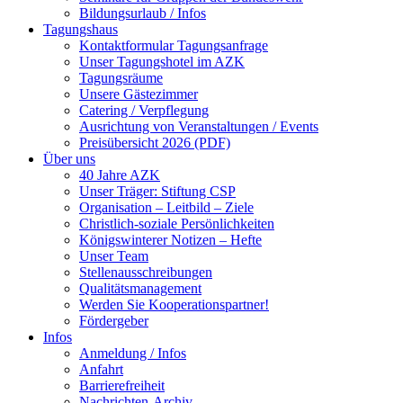
Bildungsurlaub / Infos
Tagungshaus
Kontaktformular Tagungsanfrage
Unser Tagungshotel im AZK
Tagungsräume
Unsere Gästezimmer
Catering / Verpflegung
Ausrichtung von Veranstaltungen / Events
Preisübersicht 2026 (PDF)
Über uns
40 Jahre AZK
Unser Träger: Stiftung CSP
Organisation – Leitbild – Ziele
Christlich-soziale Persönlichkeiten
Königswinterer Notizen – Hefte
Unser Team
Stellenausschreibungen
Qualitätsmanagement
Werden Sie Kooperationspartner!
Fördergeber
Infos
Anmeldung / Infos
Anfahrt
Barrierefreiheit
Nachrichten-Archiv