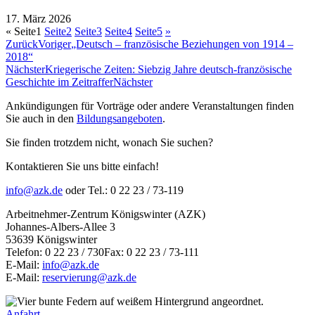
17. März 2026
«
Seite
1
Seite
2
Seite
3
Seite
4
Seite
5
»
Zurück
Voriger
„Deutsch – französische Beziehungen von 1914 –
2018“
Nächster
Kriegerische Zeiten: Siebzig Jahre deutsch-französische
Geschichte im Zeitraffer
Nächster
Ankündigungen für Vorträge oder andere Veranstaltungen finden
Sie auch in den
Bildungsangeboten
.
Sie finden trotzdem nicht, wonach Sie suchen?
Kontaktieren Sie uns bitte einfach!
info@azk.de
oder Tel.: 0 22 23 / 73-119
Arbeitnehmer-Zentrum Königswinter (AZK)
Johannes-Albers-Allee 3
53639 Königswinter
Telefon: 0 22 23 / 730Fax: 0 22 23 / 73-111
E-Mail:
info@azk.de
E-Mail:
reservierung@azk.de
Anfahrt