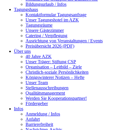
Bildungsurlaub / Infos
Tagungshaus
Kontaktformular Tagungsanfrage
Unser Tagungshotel im AZK
Tagungsräume
Unsere Gästezimmer
Catering / Verpflegung
Ausrichtung von Veranstaltungen / Events
Preisübersicht 2026 (PDF)
Über uns
40 Jahre AZK
Unser Träger: Stiftung CSP
Organisation – Leitbild – Ziele
Christlich-soziale Persönlichkeiten
Königswinterer Notizen – Hefte
Unser Team
Stellenausschreibungen
Qualitätsmanagement
Werden Sie Kooperationspartner!
Fördergeber
Infos
Anmeldung / Infos
Anfahrt
Barrierefreiheit
Nachrichten-Archiv