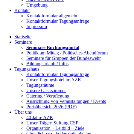
Umgebung
Kontakt
Kontaktformular allgemein
Kontaktformular Tagungsanfrage
Impressum
Startseite
Seminare
Seminare Buchungsportal
Politik am Mittag / Politisches Abendforum
Seminare für Gruppen der Bundeswehr
Bildungsurlaub / Infos
Tagungshaus
Kontaktformular Tagungsanfrage
Unser Tagungshotel im AZK
Tagungsräume
Unsere Gästezimmer
Catering / Verpflegung
Ausrichtung von Veranstaltungen / Events
Preisübersicht 2026 (PDF)
Über uns
40 Jahre AZK
Unser Träger: Stiftung CSP
Organisation – Leitbild – Ziele
Christlich-soziale Persönlichkeiten