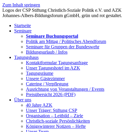
Zum Inhalt springen
Startseite
Seminare
Seminare Buchungsportal
Politik am Mittag / Politisches Abendforum
Seminare für Gruppen der Bundeswehr
Bildungsurlaub / Infos
Tagungshaus
Kontaktformular Tagungsanfrage
Unser Tagungshotel im AZK
Tagungsräume
Unsere Gästezimmer
Catering / Verpflegung
Ausrichtung von Veranstaltungen / Events
Preisübersicht 2026 (PDF)
Über uns
40 Jahre AZK
Unser Träger: Stiftung CSP
Organisation – Leitbild – Ziele
Christlich-soziale Persönlichkeiten
Königswinterer Notizen – Hefte
Unser Team