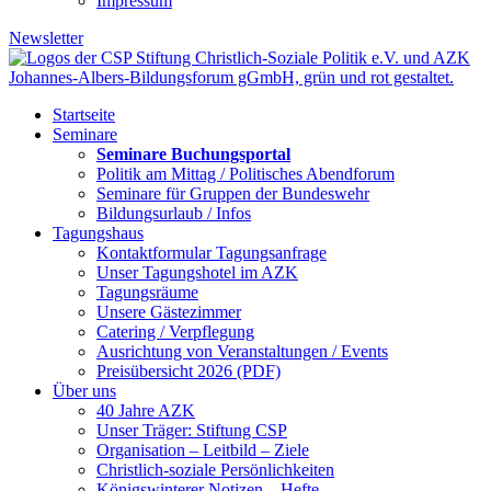
Impressum
Newsletter
Startseite
Seminare
Seminare Buchungsportal
Politik am Mittag / Politisches Abendforum
Seminare für Gruppen der Bundeswehr
Bildungsurlaub / Infos
Tagungshaus
Kontaktformular Tagungsanfrage
Unser Tagungshotel im AZK
Tagungsräume
Unsere Gästezimmer
Catering / Verpflegung
Ausrichtung von Veranstaltungen / Events
Preisübersicht 2026 (PDF)
Über uns
40 Jahre AZK
Unser Träger: Stiftung CSP
Organisation – Leitbild – Ziele
Christlich-soziale Persönlichkeiten
Königswinterer Notizen – Hefte