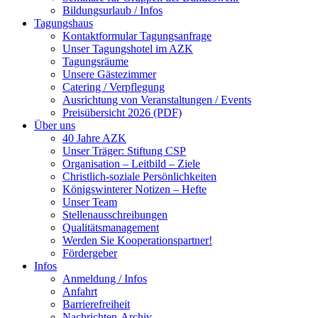
Bildungsurlaub / Infos
Tagungshaus
Kontaktformular Tagungsanfrage
Unser Tagungshotel im AZK
Tagungsräume
Unsere Gästezimmer
Catering / Verpflegung
Ausrichtung von Veranstaltungen / Events
Preisübersicht 2026 (PDF)
Über uns
40 Jahre AZK
Unser Träger: Stiftung CSP
Organisation – Leitbild – Ziele
Christlich-soziale Persönlichkeiten
Königswinterer Notizen – Hefte
Unser Team
Stellenausschreibungen
Qualitätsmanagement
Werden Sie Kooperationspartner!
Fördergeber
Infos
Anmeldung / Infos
Anfahrt
Barrierefreiheit
Nachrichten-Archiv