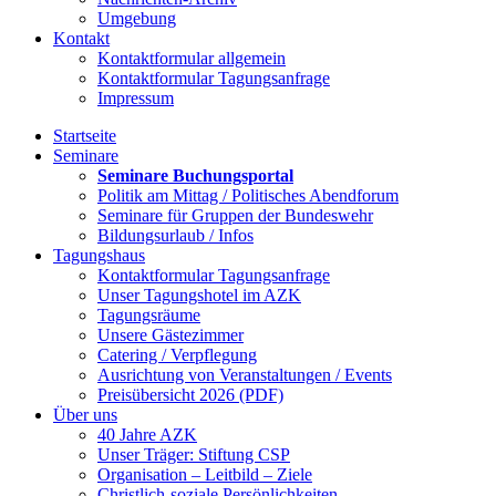
Umgebung
Kontakt
Kontaktformular allgemein
Kontaktformular Tagungsanfrage
Impressum
Startseite
Seminare
Seminare Buchungsportal
Politik am Mittag / Politisches Abendforum
Seminare für Gruppen der Bundeswehr
Bildungsurlaub / Infos
Tagungshaus
Kontaktformular Tagungsanfrage
Unser Tagungshotel im AZK
Tagungsräume
Unsere Gästezimmer
Catering / Verpflegung
Ausrichtung von Veranstaltungen / Events
Preisübersicht 2026 (PDF)
Über uns
40 Jahre AZK
Unser Träger: Stiftung CSP
Organisation – Leitbild – Ziele
Christlich-soziale Persönlichkeiten