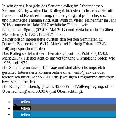
In sein drittes Jahr geht das Seniorenkolleg im Arbeitnehmer-
Zentrum Königswinter. Das Kolleg richtet sich an Interessierte mit
Lebens- und Berufserfahrung, die neugierig auf politische, soziale
und historische Themen sind. Auf Wunsch vieler Teilnehmer im Jahr
2016 kommen im Jahr 2017 rechtliche Themen wie
Patientenverfügung (02./03. Mai 2017) und Verkehrsrecht für ältere
Menschen (30.11./01.12.2017) hinzu.
Zeithistorisch Interessierte dürften sich bei den Seminaren zu
Dietrich Bonhoeffer (16./17. März) und Ludwig Erhard (03./04.
Juli) angesprochen fühlen.
Das Kolleg startet mit der Thematik „Sport und Politik“ (02./03.
März 2017). Hierbei geht es um vergangene Olympische Spiele wie
1936 und 1972.
Die Seminare umfassen 1,5 Tage und sind abwechslungsreich
gestaltet. Interessierte können online unter
>
info@azk.de
oder
telefonisch unter 02223-73119 die jeweiligen Programme anfordern
bzw. sich anmelden.
Die Kursgebühr beträgt jeweils 45,00 Euro (Vollverpflegung, ohne
Übernachtung) und 60,00 € (mit Übernachtung).
teilen
teilen
teilen