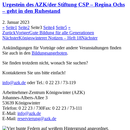
Urgestein des AZK/der Stiftung CSP – Regina Ochs
– geht in den Ruhestand
2. Januar 2023
«
Seite
1
Seite
2
Seite
3
Seite
4
Seite
5
»
Zurück
Voriger
Gute Bildung für alle Generationen
Nächster
Königswinterer Notizen – Heft 18
Nächster
Ankündigungen für Vorträge oder andere Veranstaltungen finden
Sie auch in den
Bildungsangeboten
.
Sie finden trotzdem nicht, wonach Sie suchen?
Kontaktieren Sie uns bitte einfach!
info@azk.de
oder Tel.: 0 22 23 / 73-119
Arbeitnehmer-Zentrum Königswinter (AZK)
Johannes-Albers-Allee 3
53639 Königswinter
Telefon: 0 22 23 / 730Fax: 0 22 23 / 73-111
E-Mail:
info@azk.de
E-Mail:
reservierung@azk.de