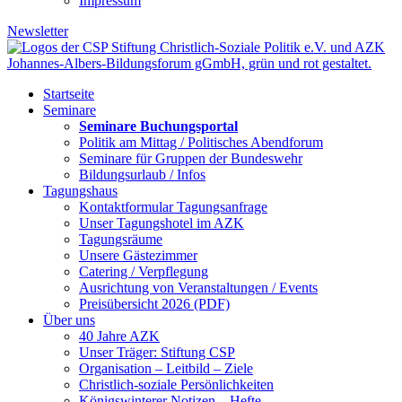
Impressum
Newsletter
Startseite
Seminare
Seminare Buchungsportal
Politik am Mittag / Politisches Abendforum
Seminare für Gruppen der Bundeswehr
Bildungsurlaub / Infos
Tagungshaus
Kontaktformular Tagungsanfrage
Unser Tagungshotel im AZK
Tagungsräume
Unsere Gästezimmer
Catering / Verpflegung
Ausrichtung von Veranstaltungen / Events
Preisübersicht 2026 (PDF)
Über uns
40 Jahre AZK
Unser Träger: Stiftung CSP
Organisation – Leitbild – Ziele
Christlich-soziale Persönlichkeiten
Königswinterer Notizen – Hefte