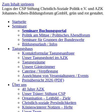
Zum Inhalt springen
Startseite
Seminare
Seminare Buchungsportal
Politik am Mittag / Politisches Abendforum
Seminare für Gruppen der Bundeswehr
Bildungsurlaub / Infos
Tagungshaus
Kontaktformular Tagungsanfrage
Unser Tagungshotel im AZK
Tagungsräume
Unsere Gästezimmer
Catering / Verpflegung
Ausrichtung von Veranstaltungen / Events
Preisübersicht 2026 (PDF)
Über uns
40 Jahre AZK
Unser Träger: Stiftung CSP
Organisation – Leitbild – Ziele
Christlich-soziale Persönlichkeiten
Königswinterer Notizen – Hefte
Unser Team