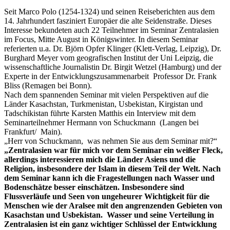
Seit Marco Polo (1254-1324) und seinen Reiseberichten aus dem
14. Jahrhundert fasziniert Europäer die alte Seidenstraße. Dieses
Interesse bekundeten auch 22 Teilnehmer im Seminar Zentralasien
im Focus, Mitte August in Königswinter. In diesem Seminar
referierten u.a. Dr. Björn Opfer Klinger (Klett-Verlag, Leipzig), Dr.
Burghard Meyer vom geografischen Institut der Uni Leipzig, die
wissenschaftliche Journalistin Dr. Birgit Wetzel (Hamburg) und der
Experte in der Entwicklungszusammenarbeit Professor Dr. Frank
Bliss (Remagen bei Bonn).
Nach dem spannenden Seminar mit vielen Perspektiven auf die
Länder Kasachstan, Turkmenistan, Usbekistan, Kirgistan und
Tadschikistan führte Karsten Matthis ein Interview mit dem
Seminarteilnehmer Hermann von Schuckmann (Langen bei
Frankfurt/ Main).
„Herr von Schuckmann, was nehmen Sie aus dem Seminar mit?“
„Zentralasien war für mich vor dem Seminar ein weißer Fleck,
allerdings interessieren mich die Länder Asiens und die
Religion, insbesondere der Islam in diesem Teil der Welt. Nach
dem Seminar kann ich die Fragestellungen nach Wasser und
Bodenschätze besser einschätzen. Insbesondere sind
Flussverläufe und Seen von ungeheurer Wichtigkeit für die
Menschen wie der Aralsee mit den angrenzenden Gebieten von
Kasachstan und Usbekistan. Wasser und seine Verteilung in
Zentralasien ist ein ganz wichtiger Schlüssel der Entwicklung