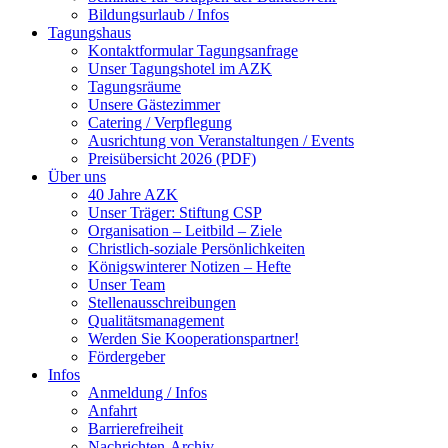
Bildungsurlaub / Infos
Tagungshaus
Kontaktformular Tagungsanfrage
Unser Tagungshotel im AZK
Tagungsräume
Unsere Gästezimmer
Catering / Verpflegung
Ausrichtung von Veranstaltungen / Events
Preisübersicht 2026 (PDF)
Über uns
40 Jahre AZK
Unser Träger: Stiftung CSP
Organisation – Leitbild – Ziele
Christlich-soziale Persönlichkeiten
Königswinterer Notizen – Hefte
Unser Team
Stellenausschreibungen
Qualitätsmanagement
Werden Sie Kooperationspartner!
Fördergeber
Infos
Anmeldung / Infos
Anfahrt
Barrierefreiheit
Nachrichten-Archiv