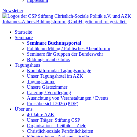
Impressum
Newsletter
Startseite
Seminare
Seminare Buchungsportal
Politik am Mittag / Politisches Abendforum
Seminare für Gruppen der Bundeswehr
Bildungsurlaub / Infos
Tagungshaus
Kontaktformular Tagungsanfrage
Unser Tagungshotel im AZK
Tagungsräume
Unsere Gästezimmer
Catering / Verpflegung
Ausrichtung von Veranstaltungen / Events
Preisübersicht 2026 (PDF)
Über uns
40 Jahre AZK
Unser Träger: Stiftung CSP
Organisation – Leitbild – Ziele
Christlich-soziale Persönlichkeiten
Königswinterer Notizen – Hefte