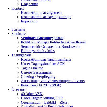
Umgebung
Kontakt
Kontaktformular allgemein
Kontaktformular Tagungsanfrage
Impressum
Startseite
Seminare
Seminare Buchungsportal
Politik am Mittag / Politisches Abendforum
Seminare für Gruppen der Bundeswehr
Bildungsurlaub / Infos
Tagungshaus
Kontaktformular Tagungsanfrage
Unser Tagungshotel im AZK
Tagungsräume
Unsere Gästezimmer
Catering / Verpflegung
Ausrichtung von Veranstaltungen / Events
Preisübersicht 2026 (PDF)
Über uns
40 Jahre AZK
Unser Träger: Stiftung CSP
Organisation – Leitbild – Ziele
Christlich-soziale Persönlichkeiten