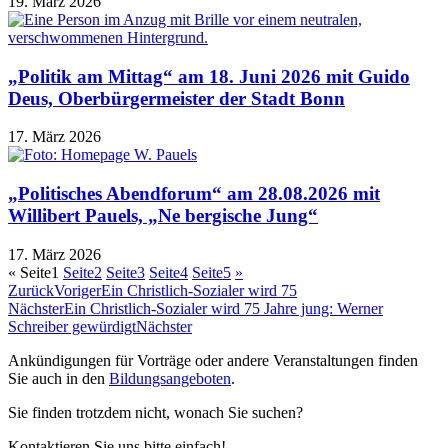
19. März 2026
„Politik am Mittag“ am 18. Juni 2026 mit Guido
Deus, Oberbürgermeister der Stadt Bonn
17. März 2026
„Politisches Abendforum“ am 28.08.2026 mit
Willibert Pauels, „Ne bergische Jung“
17. März 2026
«
Seite
1
Seite
2
Seite
3
Seite
4
Seite
5
»
Zurück
Voriger
Ein Christlich-Sozialer wird 75
Nächster
Ein Christlich-Sozialer wird 75 Jahre jung: Werner
Schreiber gewürdigt
Nächster
Ankündigungen für Vorträge oder andere Veranstaltungen finden
Sie auch in den
Bildungsangeboten
.
Sie finden trotzdem nicht, wonach Sie suchen?
Kontaktieren Sie uns bitte einfach!