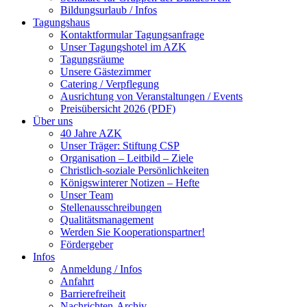
Bildungsurlaub / Infos
Tagungshaus
Kontaktformular Tagungsanfrage
Unser Tagungshotel im AZK
Tagungsräume
Unsere Gästezimmer
Catering / Verpflegung
Ausrichtung von Veranstaltungen / Events
Preisübersicht 2026 (PDF)
Über uns
40 Jahre AZK
Unser Träger: Stiftung CSP
Organisation – Leitbild – Ziele
Christlich-soziale Persönlichkeiten
Königswinterer Notizen – Hefte
Unser Team
Stellenausschreibungen
Qualitätsmanagement
Werden Sie Kooperationspartner!
Fördergeber
Infos
Anmeldung / Infos
Anfahrt
Barrierefreiheit
Nachrichten-Archiv