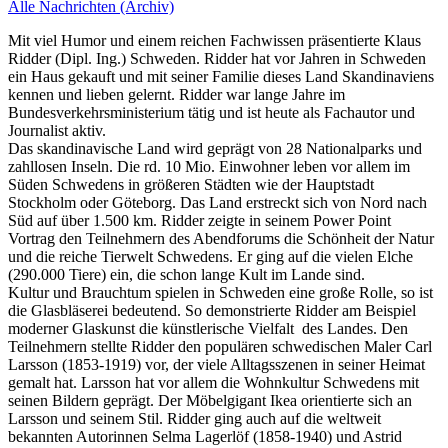
Alle Nachrichten (Archiv)
Mit viel Humor und einem reichen Fachwissen präsentierte Klaus
Ridder (Dipl. Ing.) Schweden. Ridder hat vor Jahren in Schweden
ein Haus gekauft und mit seiner Familie dieses Land Skandinaviens
kennen und lieben gelernt. Ridder war lange Jahre im
Bundesverkehrsministerium tätig und ist heute als Fachautor und
Journalist aktiv.
Das skandinavische Land wird geprägt von 28 Nationalparks und
zahllosen Inseln. Die rd. 10 Mio. Einwohner leben vor allem im
Süden Schwedens in größeren Städten wie der Hauptstadt
Stockholm oder Göteborg. Das Land erstreckt sich von Nord nach
Süd auf über 1.500 km. Ridder zeigte in seinem Power Point
Vortrag den Teilnehmern des Abendforums die Schönheit der Natur
und die reiche Tierwelt Schwedens. Er ging auf die vielen Elche
(290.000 Tiere) ein, die schon lange Kult im Lande sind.
Kultur und Brauchtum spielen in Schweden eine große Rolle, so ist
die Glasbläserei bedeutend. So demonstrierte Ridder am Beispiel
moderner Glaskunst die künstlerische Vielfalt des Landes. Den
Teilnehmern stellte Ridder den populären schwedischen Maler Carl
Larsson (1853-1919) vor, der viele Alltagsszenen in seiner Heimat
gemalt hat. Larsson hat vor allem die Wohnkultur Schwedens mit
seinen Bildern geprägt. Der Möbelgigant Ikea orientierte sich an
Larsson und seinem Stil. Ridder ging auch auf die weltweit
bekannten Autorinnen Selma Lagerlöf (1858-1940) und Astrid