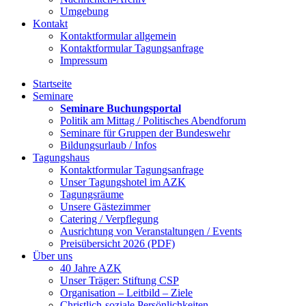
Umgebung
Kontakt
Kontaktformular allgemein
Kontaktformular Tagungsanfrage
Impressum
Startseite
Seminare
Seminare Buchungsportal
Politik am Mittag / Politisches Abendforum
Seminare für Gruppen der Bundeswehr
Bildungsurlaub / Infos
Tagungshaus
Kontaktformular Tagungsanfrage
Unser Tagungshotel im AZK
Tagungsräume
Unsere Gästezimmer
Catering / Verpflegung
Ausrichtung von Veranstaltungen / Events
Preisübersicht 2026 (PDF)
Über uns
40 Jahre AZK
Unser Träger: Stiftung CSP
Organisation – Leitbild – Ziele
Christlich-soziale Persönlichkeiten