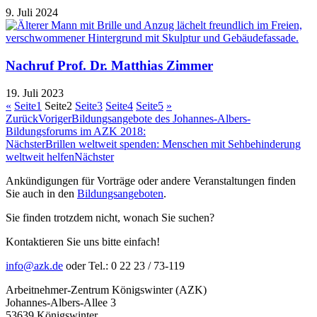
9. Juli 2024
Nachruf Prof. Dr. Matthias Zimmer
19. Juli 2023
«
Seite
1
Seite
2
Seite
3
Seite
4
Seite
5
»
Zurück
Voriger
Bildungsangebote des Johannes-Albers-
Bildungsforums im AZK 2018:
Nächster
Brillen weltweit spenden: Menschen mit Sehbehinderung
weltweit helfen
Nächster
Ankündigungen für Vorträge oder andere Veranstaltungen finden
Sie auch in den
Bildungsangeboten
.
Sie finden trotzdem nicht, wonach Sie suchen?
Kontaktieren Sie uns bitte einfach!
info@azk.de
oder Tel.: 0 22 23 / 73-119
Arbeitnehmer-Zentrum Königswinter (AZK)
Johannes-Albers-Allee 3
53639 Königswinter