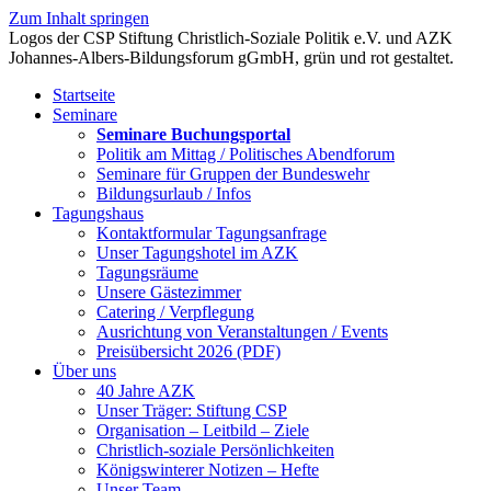
Zum Inhalt springen
Startseite
Seminare
Seminare Buchungsportal
Politik am Mittag / Politisches Abendforum
Seminare für Gruppen der Bundeswehr
Bildungsurlaub / Infos
Tagungshaus
Kontaktformular Tagungsanfrage
Unser Tagungshotel im AZK
Tagungsräume
Unsere Gästezimmer
Catering / Verpflegung
Ausrichtung von Veranstaltungen / Events
Preisübersicht 2026 (PDF)
Über uns
40 Jahre AZK
Unser Träger: Stiftung CSP
Organisation – Leitbild – Ziele
Christlich-soziale Persönlichkeiten
Königswinterer Notizen – Hefte
Unser Team