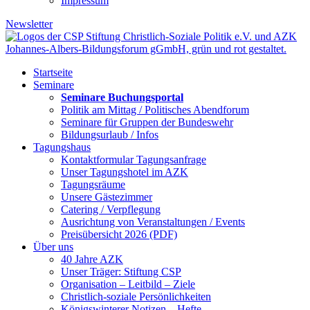
Impressum
Newsletter
Startseite
Seminare
Seminare Buchungsportal
Politik am Mittag / Politisches Abendforum
Seminare für Gruppen der Bundeswehr
Bildungsurlaub / Infos
Tagungshaus
Kontaktformular Tagungsanfrage
Unser Tagungshotel im AZK
Tagungsräume
Unsere Gästezimmer
Catering / Verpflegung
Ausrichtung von Veranstaltungen / Events
Preisübersicht 2026 (PDF)
Über uns
40 Jahre AZK
Unser Träger: Stiftung CSP
Organisation – Leitbild – Ziele
Christlich-soziale Persönlichkeiten
Königswinterer Notizen – Hefte