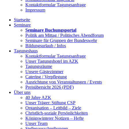
Kontaktformular Tagungsanfrage
Impressum
Startseite
Seminare
Seminare Buchungsportal
Politik am Mittag / Politisches Abendforum
Seminare für Gruppen der Bundeswehr
Bildungsurlaub / Infos
Tagungshaus
Kontaktformular Tagungsanfrage
Unser Tagungshotel im AZK
Tagungsräume
Unsere Gästezimmer
Catering / Verpflegung
Ausrichtung von Veranstaltungen / Events
Preisübersicht 2026 (PDF)
Über uns
40 Jahre AZK
Unser Träger: Stiftung CSP
Organisation – Leitbild – Ziele
Christlich-soziale Persönlichkeiten
Königswinterer Notizen – Hefte
Unser Team
Stellenausschreibungen