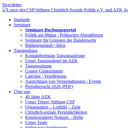
Newsletter
Startseite
Seminare
Seminare Buchungsportal
Politik am Mittag / Politisches Abendforum
Seminare für Gruppen der Bundeswehr
Bildungsurlaub / Infos
Tagungshaus
Kontaktformular Tagungsanfrage
Unser Tagungshotel im AZK
Tagungsräume
Unsere Gästezimmer
Catering / Verpflegung
Ausrichtung von Veranstaltungen / Events
Preisübersicht 2026 (PDF)
Über uns
40 Jahre AZK
Unser Träger: Stiftung CSP
Organisation – Leitbild – Ziele
Christlich-soziale Persönlichkeiten
Königswinterer Notizen – Hefte
Unser Team
Stellenausschreibungen