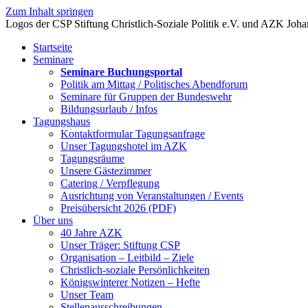
Zum Inhalt springen
Startseite
Seminare
Seminare Buchungsportal
Politik am Mittag / Politisches Abendforum
Seminare für Gruppen der Bundeswehr
Bildungsurlaub / Infos
Tagungshaus
Kontaktformular Tagungsanfrage
Unser Tagungshotel im AZK
Tagungsräume
Unsere Gästezimmer
Catering / Verpflegung
Ausrichtung von Veranstaltungen / Events
Preisübersicht 2026 (PDF)
Über uns
40 Jahre AZK
Unser Träger: Stiftung CSP
Organisation – Leitbild – Ziele
Christlich-soziale Persönlichkeiten
Königswinterer Notizen – Hefte
Unser Team
Stellenausschreibungen