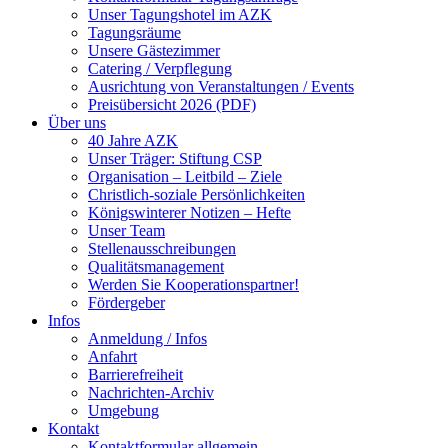
Unser Tagungshotel im AZK
Tagungsräume
Unsere Gästezimmer
Catering / Verpflegung
Ausrichtung von Veranstaltungen / Events
Preisübersicht 2026 (PDF)
Über uns
40 Jahre AZK
Unser Träger: Stiftung CSP
Organisation – Leitbild – Ziele
Christlich-soziale Persönlichkeiten
Königswinterer Notizen – Hefte
Unser Team
Stellenausschreibungen
Qualitätsmanagement
Werden Sie Kooperationspartner!
Fördergeber
Infos
Anmeldung / Infos
Anfahrt
Barrierefreiheit
Nachrichten-Archiv
Umgebung
Kontakt
Kontaktformular allgemein