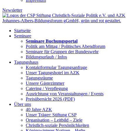
Impressum
Newsletter
Startseite
Seminare
Seminare Buchungsportal
Politik am Mittag / Politisches Abendforum
Seminare für Gruppen der Bundeswehr
Bildungsurlaub / Infos
Tagungshaus
Kontaktformular Tagungsanfrage
Unser Tagungshotel im AZK
Tagungsräume
Unsere Gästezimmer
Catering / Verpflegung
Ausrichtung von Veranstaltungen / Events
Preisübersicht 2026 (PDF)
Über uns
40 Jahre AZK
Unser Träger: Stiftung CSP
Organisation – Leitbild – Ziele
Christlich-soziale Persönlichkeiten
Königswinterer Notizen – Hefte