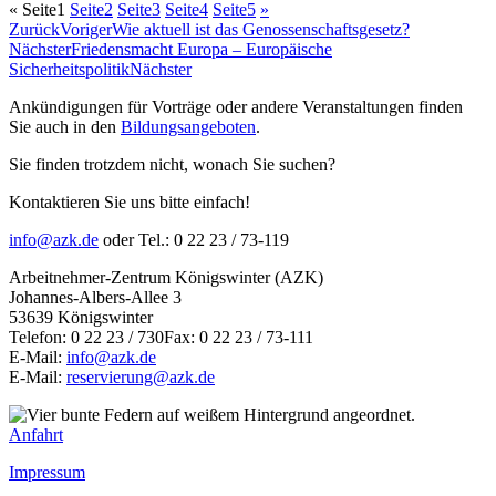
«
Seite
1
Seite
2
Seite
3
Seite
4
Seite
5
»
Zurück
Voriger
Wie aktuell ist das Genossenschaftsgesetz?
Nächster
Friedensmacht Europa – Europäische
Sicherheitspolitik
Nächster
Ankündigungen für Vorträge oder andere Veranstaltungen finden
Sie auch in den
Bildungsangeboten
.
Sie finden trotzdem nicht, wonach Sie suchen?
Kontaktieren Sie uns bitte einfach!
info@azk.de
oder Tel.: 0 22 23 / 73-119
Arbeitnehmer-Zentrum Königswinter (AZK)
Johannes-Albers-Allee 3
53639 Königswinter
Telefon: 0 22 23 / 730Fax: 0 22 23 / 73-111
E-Mail:
info@azk.de
E-Mail:
reservierung@azk.de
Anfahrt
Impressum