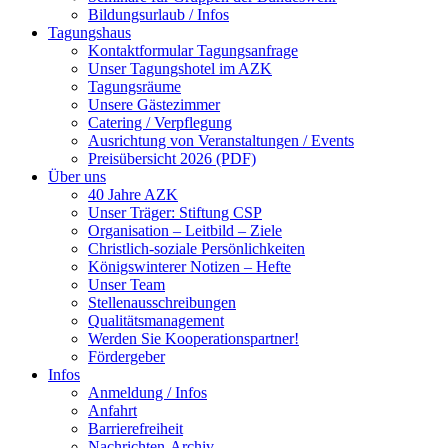
Bildungsurlaub / Infos
Tagungshaus
Kontaktformular Tagungsanfrage
Unser Tagungshotel im AZK
Tagungsräume
Unsere Gästezimmer
Catering / Verpflegung
Ausrichtung von Veranstaltungen / Events
Preisübersicht 2026 (PDF)
Über uns
40 Jahre AZK
Unser Träger: Stiftung CSP
Organisation – Leitbild – Ziele
Christlich-soziale Persönlichkeiten
Königswinterer Notizen – Hefte
Unser Team
Stellenausschreibungen
Qualitätsmanagement
Werden Sie Kooperationspartner!
Fördergeber
Infos
Anmeldung / Infos
Anfahrt
Barrierefreiheit
Nachrichten-Archiv