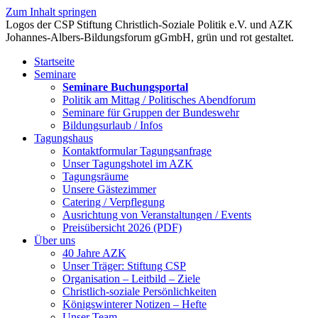
Zum Inhalt springen
Startseite
Seminare
Seminare Buchungsportal
Politik am Mittag / Politisches Abendforum
Seminare für Gruppen der Bundeswehr
Bildungsurlaub / Infos
Tagungshaus
Kontaktformular Tagungsanfrage
Unser Tagungshotel im AZK
Tagungsräume
Unsere Gästezimmer
Catering / Verpflegung
Ausrichtung von Veranstaltungen / Events
Preisübersicht 2026 (PDF)
Über uns
40 Jahre AZK
Unser Träger: Stiftung CSP
Organisation – Leitbild – Ziele
Christlich-soziale Persönlichkeiten
Königswinterer Notizen – Hefte
Unser Team