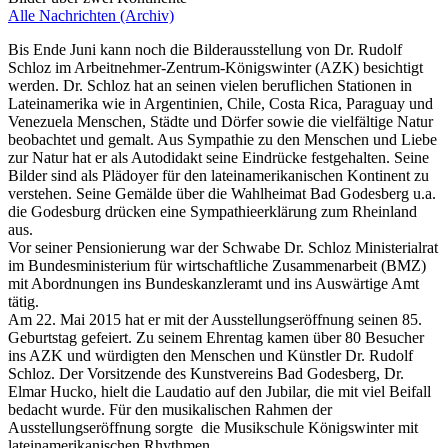
Alle Nachrichten (Archiv)
Bis Ende Juni kann noch die Bilderausstellung von Dr. Rudolf
Schloz im Arbeitnehmer-Zentrum-Königswinter (AZK) besichtigt
werden. Dr. Schloz hat an seinen vielen beruflichen Stationen in
Lateinamerika wie in Argentinien, Chile, Costa Rica, Paraguay und
Venezuela Menschen, Städte und Dörfer sowie die vielfältige Natur
beobachtet und gemalt. Aus Sympathie zu den Menschen und Liebe
zur Natur hat er als Autodidakt seine Eindrücke festgehalten. Seine
Bilder sind als Plädoyer für den lateinamerikanischen Kontinent zu
verstehen. Seine Gemälde über die Wahlheimat Bad Godesberg u.a.
die Godesburg drücken eine Sympathieerklärung zum Rheinland
aus.
Vor seiner Pensionierung war der Schwabe Dr. Schloz Ministerialrat
im Bundesministerium für wirtschaftliche Zusammenarbeit (BMZ)
mit Abordnungen ins Bundeskanzleramt und ins Auswärtige Amt
tätig.
Am 22. Mai 2015 hat er mit der Ausstellungseröffnung seinen 85.
Geburtstag gefeiert. Zu seinem Ehrentag kamen über 80 Besucher
ins AZK und würdigten den Menschen und Künstler Dr. Rudolf
Schloz. Der Vorsitzende des Kunstvereins Bad Godesberg, Dr.
Elmar Hucko, hielt die Laudatio auf den Jubilar, die mit viel Beifall
bedacht wurde. Für den musikalischen Rahmen der
Ausstellungseröffnung sorgte die Musikschule Königswinter mit
lateinamerikanischen Rhythmen.