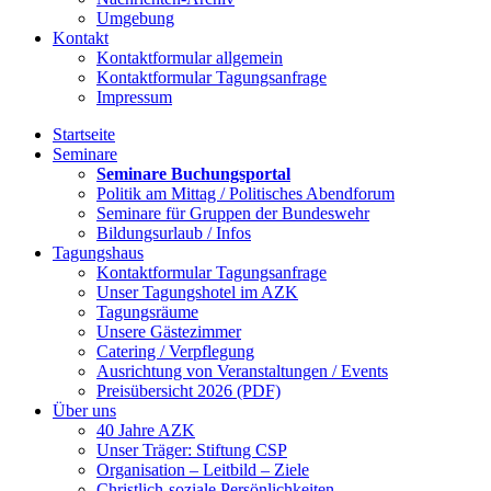
Umgebung
Kontakt
Kontaktformular allgemein
Kontaktformular Tagungsanfrage
Impressum
Startseite
Seminare
Seminare Buchungsportal
Politik am Mittag / Politisches Abendforum
Seminare für Gruppen der Bundeswehr
Bildungsurlaub / Infos
Tagungshaus
Kontaktformular Tagungsanfrage
Unser Tagungshotel im AZK
Tagungsräume
Unsere Gästezimmer
Catering / Verpflegung
Ausrichtung von Veranstaltungen / Events
Preisübersicht 2026 (PDF)
Über uns
40 Jahre AZK
Unser Träger: Stiftung CSP
Organisation – Leitbild – Ziele
Christlich-soziale Persönlichkeiten