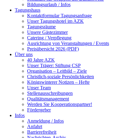
Bildungsurlaub / Infos
Tagungshaus
Kontaktformular Tagungsanfrage
Unser Tagungshotel im AZK
Tagungsräume
Unsere Gästezimmer
Catering / Verpflegung
Ausrichtung von Veranstaltungen / Events
Preisübersicht 2026 (PDF)
Über uns
40 Jahre AZK
Unser Träger: Stiftung CSP
Organisation – Leitbild – Ziele
Christlich-soziale Persönlichkeiten
Königswinterer Notizen – Hefte
Unser Team
Stellenausschreibungen
Qualitätsmanagement
Werden Sie Kooperationspartner!
Fördergeber
Infos
Anmeldung / Infos
Anfahrt
Barrierefreiheit
Nachrichten-Archiv