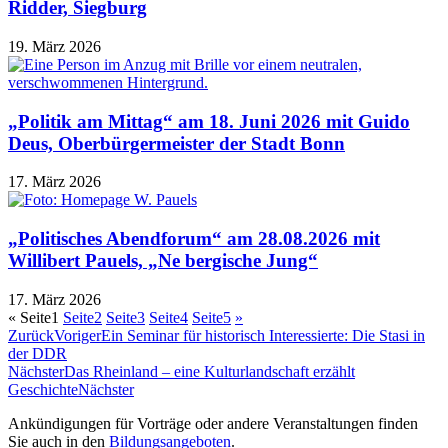
Ridder, Siegburg
19. März 2026
„Politik am Mittag“ am 18. Juni 2026 mit Guido
Deus, Oberbürgermeister der Stadt Bonn
17. März 2026
„Politisches Abendforum“ am 28.08.2026 mit
Willibert Pauels, „Ne bergische Jung“
17. März 2026
«
Seite
1
Seite
2
Seite
3
Seite
4
Seite
5
»
Zurück
Voriger
Ein Seminar für historisch Interessierte: Die Stasi in
der DDR
Nächster
Das Rheinland – eine Kulturlandschaft erzählt
Geschichte
Nächster
Ankündigungen für Vorträge oder andere Veranstaltungen finden
Sie auch in den
Bildungsangeboten
.