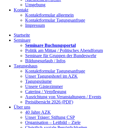
Umgebung
Kontakt
Kontaktformular allgemein
Kontaktformular Tagungsanfrage
Impressum
Startseite
Seminare
Seminare Buchungsportal
Politik am Mittag / Politisches Abendforum
Seminare für Gruppen der Bundeswehr
Bildungsurlaub / Infos
Tagungshaus
Kontaktformular Tagungsanfrage
Unser Tagungshotel im AZK
Tagungsräume
Unsere Gästezimmer
Catering / Verpflegung
Ausrichtung von Veranstaltungen / Events
Preisübersicht 2026 (PDF)
Über uns
40 Jahre AZK
Unser Träger: Stiftung CSP
Organisation – Leitbild – Ziele
Christlich-soziale Persönlichkeiten