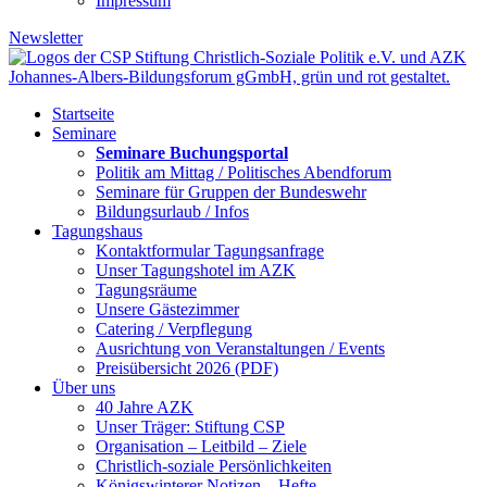
Impressum
Newsletter
Startseite
Seminare
Seminare Buchungsportal
Politik am Mittag / Politisches Abendforum
Seminare für Gruppen der Bundeswehr
Bildungsurlaub / Infos
Tagungshaus
Kontaktformular Tagungsanfrage
Unser Tagungshotel im AZK
Tagungsräume
Unsere Gästezimmer
Catering / Verpflegung
Ausrichtung von Veranstaltungen / Events
Preisübersicht 2026 (PDF)
Über uns
40 Jahre AZK
Unser Träger: Stiftung CSP
Organisation – Leitbild – Ziele
Christlich-soziale Persönlichkeiten
Königswinterer Notizen – Hefte