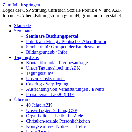
Zum Inhalt springen
Startseite
Seminare
Seminare Buchungsportal
Politik am Mittag / Politisches Abendforum
Seminare für Gruppen der Bundeswehr
Bildungsurlaub / Infos
Tagungshaus
Kontaktformular Tagungsanfrage
Unser Tagungshotel im AZK
Tagungsräume
Unsere Gästezimmer
Catering / Verpflegung
Ausrichtung von Veranstaltungen / Events
Preisübersicht 2026 (PDF)
Über uns
40 Jahre AZK
Unser Träger: Stiftung CSP
Organisation – Leitbild – Ziele
Christlich-soziale Persönlichkeiten
Königswinterer Notizen – Hefte
Unser Team