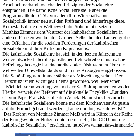
Arbeitnehmerhand, welche den Prinzipien der Soziallehre
entsprächen. Die katholische Soziallehre stelle aber die
Programmatik der CDU vor allem ihre Wirtschafts- und
Sozialpolitik immer neu auf den Prüfstand und hinterfrage diese.
Keinesfalls dürfe der Wettbewerb die Solidarität ersetzen.
Matthias Zimmer sieht Vertreter der katholischen Soziallehre in
anderen Parteien wie bei den Grünen. Selbst bei den Linken gibt es
eine Offenheit für die sozialen Forderungen der katholischen
Soziallehre und ihrer Kritik am Kapitalismus.
Die katholische Soziallehre hat sich in den letzten Jahrzehnten
weiterentwickelt über die päpstlichen Lehrschreiben hinaus. Die
Befreiungstheologie Lateinamerikas oder Diskussionen über die
weltweiten Umweltstandards sind in ihre Aussagen eingeflossen.
Die Schöpfung wird immer stärker als Mitwelt angesehen. Der
Tierschutz ist ein wichtiges Thema geworden, weil Menschen
tatsächlich verantwortungsvoll mit der Schöpfung umgehen wollen.
Hierbei verweis der Referent auf die aktuelle Enzyklika „Laudato
si“ von Papst Franziskus, die den Aspekt Natur stark hervorhebt.
Die katholische Soziallehre könne mit dem Kirchenvater Augustin
auf die Formel gebracht werden: „Liebe und tue, was du willst.“
Das Referat von Matthias Zimmer MdB wird in Kürze in der Reihe
der Königswinterer Notizen unter dem Titel: „Die CDU und die
katholische Soziallehre“ erscheinen.
http://www.matthias-zimmer.de/