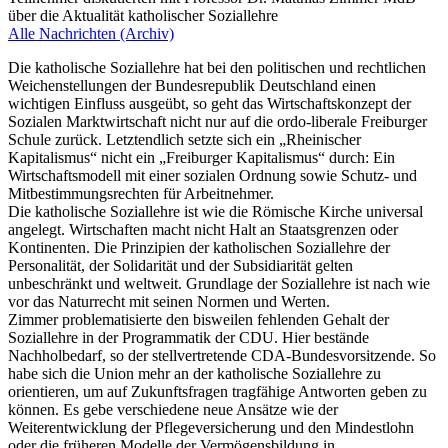
über die Aktualität katholischer Soziallehre
Alle Nachrichten (Archiv)
Die katholische Soziallehre hat bei den politischen und rechtlichen
Weichenstellungen der Bundesrepublik Deutschland einen
wichtigen Einfluss ausgeübt, so geht das Wirtschaftskonzept der
Sozialen Marktwirtschaft nicht nur auf die ordo-liberale Freiburger
Schule zurück. Letztendlich setzte sich ein „Rheinischer
Kapitalismus“ nicht ein „Freiburger Kapitalismus“ durch: Ein
Wirtschaftsmodell mit einer sozialen Ordnung sowie Schutz- und
Mitbestimmungsrechten für Arbeitnehmer.
Die katholische Soziallehre ist wie die Römische Kirche universal
angelegt. Wirtschaften macht nicht Halt an Staatsgrenzen oder
Kontinenten. Die Prinzipien der katholischen Soziallehre der
Personalität, der Solidarität und der Subsidiarität gelten
unbeschränkt und weltweit. Grundlage der Soziallehre ist nach wie
vor das Naturrecht mit seinen Normen und Werten.
Zimmer problematisierte den bisweilen fehlenden Gehalt der
Soziallehre in der Programmatik der CDU. Hier bestände
Nachholbedarf, so der stellvertretende CDA-Bundesvorsitzende. So
habe sich die Union mehr an der katholische Soziallehre zu
orientieren, um auf Zukunftsfragen tragfähige Antworten geben zu
können. Es gebe verschiedene neue Ansätze wie der
Weiterentwicklung der Pflegeversicherung und den Mindestlohn
oder die früheren Modelle der Vermögensbildung in