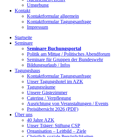
Umgebung
Kontakt
Kontaktformular allgemein
Kontaktformular Tagungsanfrage
Impressum
Startseite
Seminare
Seminare Buchungsportal
Politik am Mittag / Politisches Abendforum
Seminare für Gruppen der Bundeswehr
Bildungsurlaub / Infos
Tagungshaus
Kontaktformular Tagungsanfrage
Unser Tagungshotel im AZK
Tagungsräume
Unsere Gästezimmer
Catering / Verpflegung
Ausrichtung von Veranstaltungen / Events
Preisübersicht 2026 (PDF)
Über uns
40 Jahre AZK
Unser Träger: Stiftung CSP
Organisation – Leitbild – Ziele
Christlich-soziale Persönlichkeiten