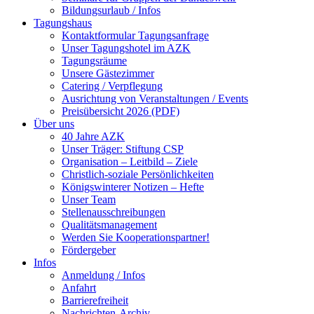
Bildungsurlaub / Infos
Tagungshaus
Kontaktformular Tagungsanfrage
Unser Tagungshotel im AZK
Tagungsräume
Unsere Gästezimmer
Catering / Verpflegung
Ausrichtung von Veranstaltungen / Events
Preisübersicht 2026 (PDF)
Über uns
40 Jahre AZK
Unser Träger: Stiftung CSP
Organisation – Leitbild – Ziele
Christlich-soziale Persönlichkeiten
Königswinterer Notizen – Hefte
Unser Team
Stellenausschreibungen
Qualitätsmanagement
Werden Sie Kooperationspartner!
Fördergeber
Infos
Anmeldung / Infos
Anfahrt
Barrierefreiheit
Nachrichten-Archiv