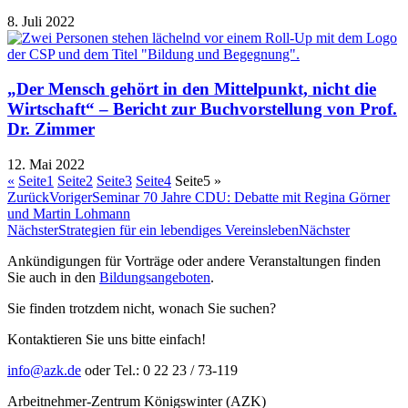
8. Juli 2022
„Der Mensch gehört in den Mittelpunkt, nicht die
Wirtschaft“ – Bericht zur Buchvorstellung von Prof.
Dr. Zimmer
12. Mai 2022
«
Seite
1
Seite
2
Seite
3
Seite
4
Seite
5
»
Zurück
Voriger
Seminar 70 Jahre CDU: Debatte mit Regina Görner
und Martin Lohmann
Nächster
Strategien für ein lebendiges Vereinsleben
Nächster
Ankündigungen für Vorträge oder andere Veranstaltungen finden
Sie auch in den
Bildungsangeboten
.
Sie finden trotzdem nicht, wonach Sie suchen?
Kontaktieren Sie uns bitte einfach!
info@azk.de
oder Tel.: 0 22 23 / 73-119
Arbeitnehmer-Zentrum Königswinter (AZK)