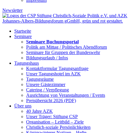
Impressum
Newsletter
Startseite
Seminare
Seminare Buchungsportal
Politik am Mittag / Politisches Abendforum
Seminare für Gruppen der Bundeswehr
Bildungsurlaub / Infos
Tagungshaus
Kontaktformular Tagungsanfrage
Unser Tagungshotel im AZK
Tagungsräume
Unsere Gästezimmer
Catering / Verpflegung
Ausrichtung von Veranstaltungen / Events
Preisübersicht 2026 (PDF)
Über uns
40 Jahre AZK
Unser Träger: Stiftung CSP
Organisation – Leitbild – Ziele
Christlich-soziale Persönlichkeiten
Königswinterer Notizen – Hefte