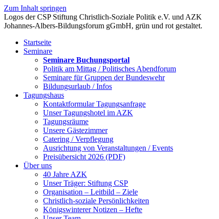
Zum Inhalt springen
Startseite
Seminare
Seminare Buchungsportal
Politik am Mittag / Politisches Abendforum
Seminare für Gruppen der Bundeswehr
Bildungsurlaub / Infos
Tagungshaus
Kontaktformular Tagungsanfrage
Unser Tagungshotel im AZK
Tagungsräume
Unsere Gästezimmer
Catering / Verpflegung
Ausrichtung von Veranstaltungen / Events
Preisübersicht 2026 (PDF)
Über uns
40 Jahre AZK
Unser Träger: Stiftung CSP
Organisation – Leitbild – Ziele
Christlich-soziale Persönlichkeiten
Königswinterer Notizen – Hefte
Unser Team