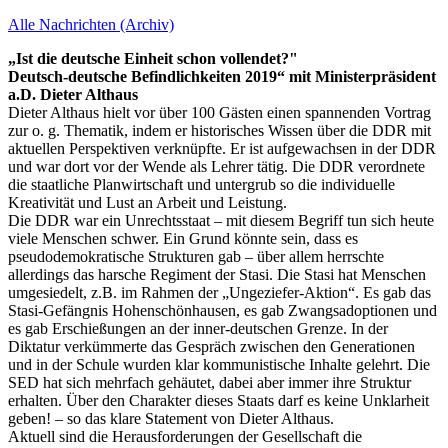
Alle Nachrichten (Archiv)
„Ist die deutsche Einheit schon vollendet?"
Deutsch-deutsche Befindlichkeiten 2019“ mit Ministerpräsident
a.D. Dieter Althaus
Dieter Althaus hielt vor über 100 Gästen einen spannenden Vortrag
zur o. g. Thematik, indem er historisches Wissen über die DDR mit
aktuellen Perspektiven verknüpfte. Er ist aufgewachsen in der DDR
und war dort vor der Wende als Lehrer tätig. Die DDR verordnete
die staatliche Planwirtschaft und untergrub so die individuelle
Kreativität und Lust an Arbeit und Leistung.
Die DDR war ein Unrechtsstaat – mit diesem Begriff tun sich heute
viele Menschen schwer. Ein Grund könnte sein, dass es
pseudodemokratische Strukturen gab – über allem herrschte
allerdings das harsche Regiment der Stasi. Die Stasi hat Menschen
umgesiedelt, z.B. im Rahmen der „Ungeziefer-Aktion“. Es gab das
Stasi-Gefängnis Hohenschönhausen, es gab Zwangsadoptionen und
es gab Erschießungen an der inner-deutschen Grenze. In der
Diktatur verkümmerte das Gespräch zwischen den Generationen
und in der Schule wurden klar kommunistische Inhalte gelehrt. Die
SED hat sich mehrfach gehäutet, dabei aber immer ihre Struktur
erhalten. Über den Charakter dieses Staats darf es keine Unklarheit
geben! – so das klare Statement von Dieter Althaus.
Aktuell sind die Herausforderungen der Gesellschaft die