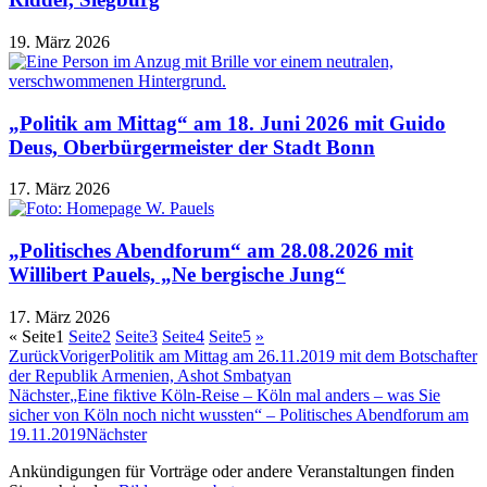
19. März 2026
„Politik am Mittag“ am 18. Juni 2026 mit Guido
Deus, Oberbürgermeister der Stadt Bonn
17. März 2026
„Politisches Abendforum“ am 28.08.2026 mit
Willibert Pauels, „Ne bergische Jung“
17. März 2026
«
Seite
1
Seite
2
Seite
3
Seite
4
Seite
5
»
Zurück
Voriger
Politik am Mittag am 26.11.2019 mit dem Botschafter
der Republik Armenien, Ashot Smbatyan
Nächster
„Eine fiktive Köln-Reise – Köln mal anders – was Sie
sicher von Köln noch nicht wussten“ – Politisches Abendforum am
19.11.2019
Nächster
Ankündigungen für Vorträge oder andere Veranstaltungen finden