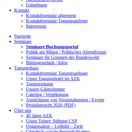
Umgebung
Kontakt
Kontaktformular allgemein
Kontaktformular Tagungsanfrage
Impressum
Startseite
Seminare
Seminare Buchungsportal
Politik am Mittag / Politisches Abendforum
Seminare für Gruppen der Bundeswehr
Bildungsurlaub / Infos
Tagungshaus
Kontaktformular Tagungsanfrage
Unser Tagungshotel im AZK
Tagungsräume
Unsere Gästezimmer
Catering / Verpflegung
Ausrichtung von Veranstaltungen / Events
Preisübersicht 2026 (PDF)
Über uns
40 Jahre AZK
Unser Träger: Stiftung CSP
Organisation – Leitbild – Ziele
Christlich-soziale Persönlichkeiten