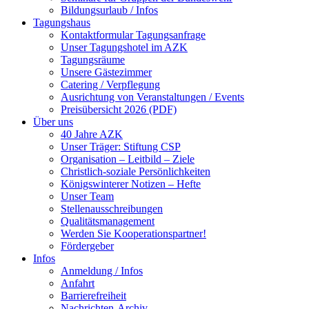
Bildungsurlaub / Infos
Tagungshaus
Kontaktformular Tagungsanfrage
Unser Tagungshotel im AZK
Tagungsräume
Unsere Gästezimmer
Catering / Verpflegung
Ausrichtung von Veranstaltungen / Events
Preisübersicht 2026 (PDF)
Über uns
40 Jahre AZK
Unser Träger: Stiftung CSP
Organisation – Leitbild – Ziele
Christlich-soziale Persönlichkeiten
Königswinterer Notizen – Hefte
Unser Team
Stellenausschreibungen
Qualitätsmanagement
Werden Sie Kooperationspartner!
Fördergeber
Infos
Anmeldung / Infos
Anfahrt
Barrierefreiheit
Nachrichten-Archiv