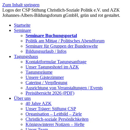
Zum Inhalt springen
Startseite
Seminare
Seminare Buchungsportal
Politik am Mittag / Politisches Abendforum
Seminare für Gruppen der Bundeswehr
Bildungsurlaub / Infos
Tagungshaus
Kontaktformular Tagungsanfrage
Unser Tagungshotel im AZK
Tagungsräume
Unsere Gästezimmer
Catering / Verpflegung
Ausrichtung von Veranstaltungen / Events
Preisübersicht 2026 (PDF)
Über uns
40 Jahre AZK
Unser Träger: Stiftung CSP
Organisation – Leitbild – Ziele
Christlich-soziale Persönlichkeiten
Königswinterer Notizen – Hefte
Unser Team