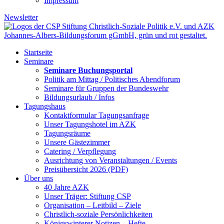
Impressum
Newsletter
Startseite
Seminare
Seminare Buchungsportal
Politik am Mittag / Politisches Abendforum
Seminare für Gruppen der Bundeswehr
Bildungsurlaub / Infos
Tagungshaus
Kontaktformular Tagungsanfrage
Unser Tagungshotel im AZK
Tagungsräume
Unsere Gästezimmer
Catering / Verpflegung
Ausrichtung von Veranstaltungen / Events
Preisübersicht 2026 (PDF)
Über uns
40 Jahre AZK
Unser Träger: Stiftung CSP
Organisation – Leitbild – Ziele
Christlich-soziale Persönlichkeiten
Königswinterer Notizen – Hefte