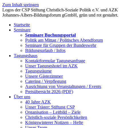
Zum Inhalt springen
Startseite
Seminare
Seminare Buchungsportal
Politik am Mittag / Politisches Abendforum
Seminare für Gruppen der Bundeswehr
Bildungsurlaub / Infos
Tagungshaus
Kontaktformular Tagungsanfrage
Unser Tagungshotel im AZK
Tagungsräume
Unsere Gästezimmer
Catering / Verpflegung
Ausrichtung von Veranstaltungen / Events
Preisübersicht 2026 (PDF)
Über uns
40 Jahre AZK
Unser Träger: Stiftung CSP
Organisation – Leitbild – Ziele
Christlich-soziale Persönlichkeiten
Königswinterer Notizen – Hefte
Unser Team