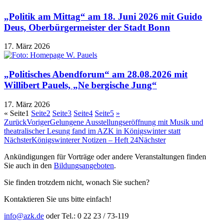
„Politik am Mittag“ am 18. Juni 2026 mit Guido
Deus, Oberbürgermeister der Stadt Bonn
17. März 2026
„Politisches Abendforum“ am 28.08.2026 mit
Willibert Pauels, „Ne bergische Jung“
17. März 2026
«
Seite
1
Seite
2
Seite
3
Seite
4
Seite
5
»
Zurück
Voriger
Gelungene Ausstellungseröffnung mit Musik und
theatralischer Lesung fand im AZK in Königswinter statt
Nächster
Königswinterer Notizen – Heft 24
Nächster
Ankündigungen für Vorträge oder andere Veranstaltungen finden
Sie auch in den
Bildungsangeboten
.
Sie finden trotzdem nicht, wonach Sie suchen?
Kontaktieren Sie uns bitte einfach!
info@azk.de
oder Tel.: 0 22 23 / 73-119