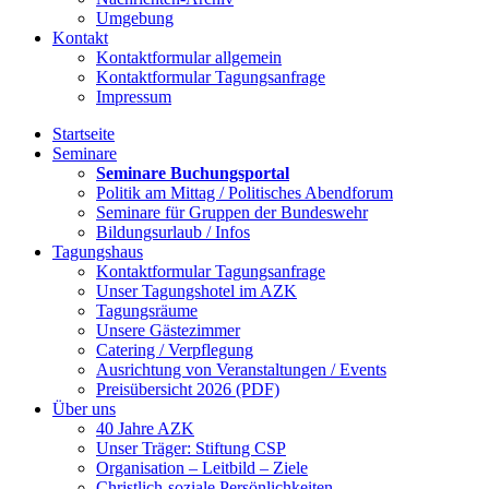
Umgebung
Kontakt
Kontaktformular allgemein
Kontaktformular Tagungsanfrage
Impressum
Startseite
Seminare
Seminare Buchungsportal
Politik am Mittag / Politisches Abendforum
Seminare für Gruppen der Bundeswehr
Bildungsurlaub / Infos
Tagungshaus
Kontaktformular Tagungsanfrage
Unser Tagungshotel im AZK
Tagungsräume
Unsere Gästezimmer
Catering / Verpflegung
Ausrichtung von Veranstaltungen / Events
Preisübersicht 2026 (PDF)
Über uns
40 Jahre AZK
Unser Träger: Stiftung CSP
Organisation – Leitbild – Ziele
Christlich-soziale Persönlichkeiten