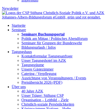
Impressum
Newsletter
Startseite
Seminare
Seminare Buchungsportal
Politik am Mittag / Politisches Abendforum
Seminare für Gruppen der Bundeswehr
Bildungsurlaub / Infos
Tagungshaus
Kontaktformular Tagungsanfrage
Unser Tagungshotel im AZK
Tagungsräume
Unsere Gästezimmer
Catering / Verpflegung
Ausrichtung von Veranstaltungen / Events
Preisübersicht 2026 (PDF)
Über uns
40 Jahre AZK
Unser Träger: Stiftung CSP
Organisation – Leitbild – Ziele
Christlich-soziale Persönlichkeiten
Königswinterer Notizen – Hefte