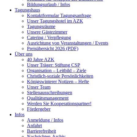
Bildungsurlaub / Infos
Tagungshaus
Kontaktformular Tagungsanfrage
Unser Tagungshotel im AZK
Tagungsräume
Unsere Gästezimmer
Catering / Verpflegung
Ausrichtung von Veranstaltungen / Events
Preisübersicht 2026 (PDF)
Über uns
40 Jahre AZK
Unser Träger: Stiftung CSP
Organisation – Leitbild – Ziele
Christlich-soziale Persönlichkeiten
Königswinterer Notizen – Hefte
Unser Team
Stellenausschreibungen
Qualitätsmanagement
Werden Sie Kooperationspartner!
Fördergeber
Infos
Anmeldung / Infos
Anfahrt
Barrierefreiheit
Nachrichten-Archiv