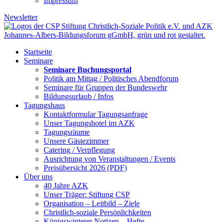
Impressum
Newsletter
Startseite
Seminare
Seminare Buchungsportal
Politik am Mittag / Politisches Abendforum
Seminare für Gruppen der Bundeswehr
Bildungsurlaub / Infos
Tagungshaus
Kontaktformular Tagungsanfrage
Unser Tagungshotel im AZK
Tagungsräume
Unsere Gästezimmer
Catering / Verpflegung
Ausrichtung von Veranstaltungen / Events
Preisübersicht 2026 (PDF)
Über uns
40 Jahre AZK
Unser Träger: Stiftung CSP
Organisation – Leitbild – Ziele
Christlich-soziale Persönlichkeiten
Königswinterer Notizen – Hefte