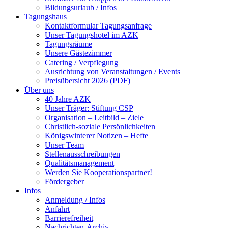
Bildungsurlaub / Infos
Tagungshaus
Kontaktformular Tagungsanfrage
Unser Tagungshotel im AZK
Tagungsräume
Unsere Gästezimmer
Catering / Verpflegung
Ausrichtung von Veranstaltungen / Events
Preisübersicht 2026 (PDF)
Über uns
40 Jahre AZK
Unser Träger: Stiftung CSP
Organisation – Leitbild – Ziele
Christlich-soziale Persönlichkeiten
Königswinterer Notizen – Hefte
Unser Team
Stellenausschreibungen
Qualitätsmanagement
Werden Sie Kooperationspartner!
Fördergeber
Infos
Anmeldung / Infos
Anfahrt
Barrierefreiheit
Nachrichten-Archiv