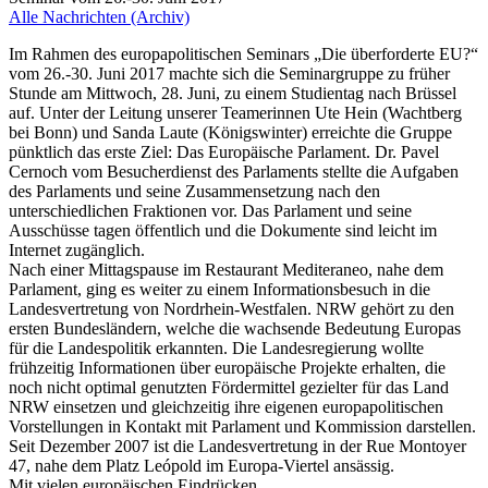
Alle Nachrichten (Archiv)
Im Rahmen des europapolitischen Seminars „Die überforderte EU?“
vom 26.-30. Juni 2017 machte sich die Seminargruppe zu früher
Stunde am Mittwoch, 28. Juni, zu einem Studientag nach Brüssel
auf. Unter der Leitung unserer Teamerinnen Ute Hein (Wachtberg
bei Bonn) und Sanda Laute (Königswinter) erreichte die Gruppe
pünktlich das erste Ziel: Das Europäische Parlament. Dr. Pavel
Cernoch vom Besucherdienst des Parlaments stellte die Aufgaben
des Parlaments und seine Zusammensetzung nach den
unterschiedlichen Fraktionen vor. Das Parlament und seine
Ausschüsse tagen öffentlich und die Dokumente sind leicht im
Internet zugänglich.
Nach einer Mittagspause im Restaurant Mediteraneo, nahe dem
Parlament, ging es weiter zu einem Informationsbesuch in die
Landesvertretung von Nordrhein-Westfalen. NRW gehört zu den
ersten Bundesländern, welche die wachsende Bedeutung Europas
für die Landespolitik erkannten. Die Landesregierung wollte
frühzeitig Informationen über europäische Projekte erhalten, die
noch nicht optimal genutzten Fördermittel gezielter für das Land
NRW einsetzen und gleichzeitig ihre eigenen europapolitischen
Vorstellungen in Kontakt mit Parlament und Kommission darstellen.
Seit Dezember 2007 ist die Landesvertretung in der Rue Montoyer
47, nahe dem Platz Leópold im Europa-Viertel ansässig.
Mit vielen europäischen Eindrücken