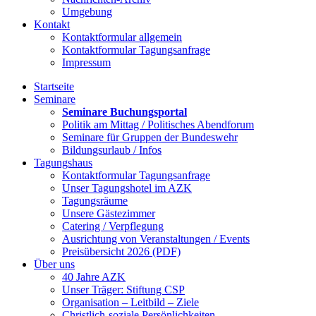
Umgebung
Kontakt
Kontaktformular allgemein
Kontaktformular Tagungsanfrage
Impressum
Startseite
Seminare
Seminare Buchungsportal
Politik am Mittag / Politisches Abendforum
Seminare für Gruppen der Bundeswehr
Bildungsurlaub / Infos
Tagungshaus
Kontaktformular Tagungsanfrage
Unser Tagungshotel im AZK
Tagungsräume
Unsere Gästezimmer
Catering / Verpflegung
Ausrichtung von Veranstaltungen / Events
Preisübersicht 2026 (PDF)
Über uns
40 Jahre AZK
Unser Träger: Stiftung CSP
Organisation – Leitbild – Ziele
Christlich-soziale Persönlichkeiten