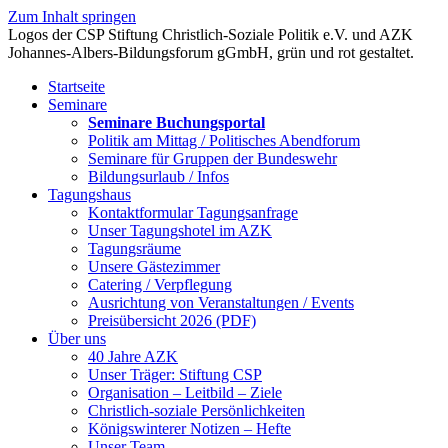
Zum Inhalt springen
Startseite
Seminare
Seminare Buchungsportal
Politik am Mittag / Politisches Abendforum
Seminare für Gruppen der Bundeswehr
Bildungsurlaub / Infos
Tagungshaus
Kontaktformular Tagungsanfrage
Unser Tagungshotel im AZK
Tagungsräume
Unsere Gästezimmer
Catering / Verpflegung
Ausrichtung von Veranstaltungen / Events
Preisübersicht 2026 (PDF)
Über uns
40 Jahre AZK
Unser Träger: Stiftung CSP
Organisation – Leitbild – Ziele
Christlich-soziale Persönlichkeiten
Königswinterer Notizen – Hefte
Unser Team