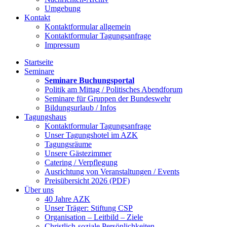
Umgebung
Kontakt
Kontaktformular allgemein
Kontaktformular Tagungsanfrage
Impressum
Startseite
Seminare
Seminare Buchungsportal
Politik am Mittag / Politisches Abendforum
Seminare für Gruppen der Bundeswehr
Bildungsurlaub / Infos
Tagungshaus
Kontaktformular Tagungsanfrage
Unser Tagungshotel im AZK
Tagungsräume
Unsere Gästezimmer
Catering / Verpflegung
Ausrichtung von Veranstaltungen / Events
Preisübersicht 2026 (PDF)
Über uns
40 Jahre AZK
Unser Träger: Stiftung CSP
Organisation – Leitbild – Ziele
Christlich-soziale Persönlichkeiten