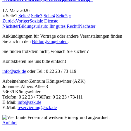
17. März 2026
«
Seite
1
Seite
2
Seite
3
Seite
4
Seite
5
»
Zurück
Voriger
Soziale Dienste
Nächster
Bildungsurlaub: Ihr gutes Recht!
Nächster
Ankündigungen für Vorträge oder andere Veranstaltungen finden
Sie auch in den
Bildungsangeboten
.
Sie finden trotzdem nicht, wonach Sie suchen?
Kontaktieren Sie uns bitte einfach!
info@azk.de
oder Tel.: 0 22 23 / 73-119
Arbeitnehmer-Zentrum Königswinter (AZK)
Johannes-Albers-Allee 3
53639 Königswinter
Telefon: 0 22 23 / 730Fax: 0 22 23 / 73-111
E-Mail:
info@azk.de
E-Mail:
reservierung@azk.de
Anfahrt