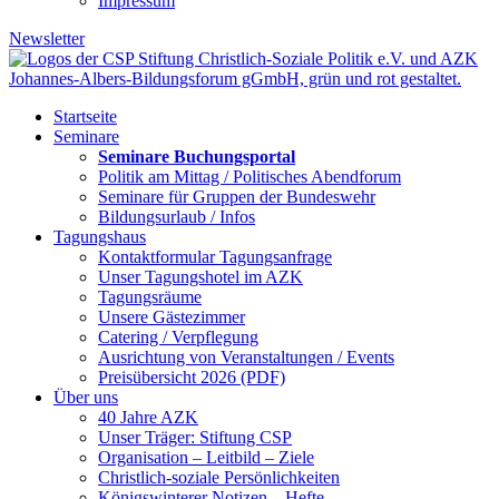
Impressum
Newsletter
Startseite
Seminare
Seminare Buchungsportal
Politik am Mittag / Politisches Abendforum
Seminare für Gruppen der Bundeswehr
Bildungsurlaub / Infos
Tagungshaus
Kontaktformular Tagungsanfrage
Unser Tagungshotel im AZK
Tagungsräume
Unsere Gästezimmer
Catering / Verpflegung
Ausrichtung von Veranstaltungen / Events
Preisübersicht 2026 (PDF)
Über uns
40 Jahre AZK
Unser Träger: Stiftung CSP
Organisation – Leitbild – Ziele
Christlich-soziale Persönlichkeiten
Königswinterer Notizen – Hefte