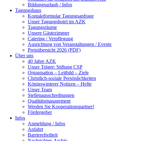
Bildungsurlaub / Infos
Tagungshaus
Kontaktformular Tagungsanfrage
Unser Tagungshotel im AZK
Tagungsräume
Unsere Gästezimmer
Catering / Verpflegung
Ausrichtung von Veranstaltungen / Events
Preisübersicht 2026 (PDF)
Über uns
40 Jahre AZK
Unser Träger: Stiftung CSP
Organisation – Leitbild – Ziele
Christlich-soziale Persönlichkeiten
Königswinterer Notizen – Hefte
Unser Team
Stellenausschreibungen
Qualitätsmanagement
Werden Sie Kooperationspartner!
Fördergeber
Infos
Anmeldung / Infos
Anfahrt
Barrierefreiheit
Nachrichten-Archiv