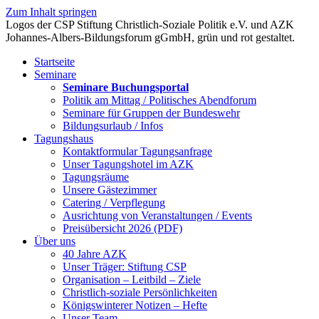
Zum Inhalt springen
Startseite
Seminare
Seminare Buchungsportal
Politik am Mittag / Politisches Abendforum
Seminare für Gruppen der Bundeswehr
Bildungsurlaub / Infos
Tagungshaus
Kontaktformular Tagungsanfrage
Unser Tagungshotel im AZK
Tagungsräume
Unsere Gästezimmer
Catering / Verpflegung
Ausrichtung von Veranstaltungen / Events
Preisübersicht 2026 (PDF)
Über uns
40 Jahre AZK
Unser Träger: Stiftung CSP
Organisation – Leitbild – Ziele
Christlich-soziale Persönlichkeiten
Königswinterer Notizen – Hefte
Unser Team