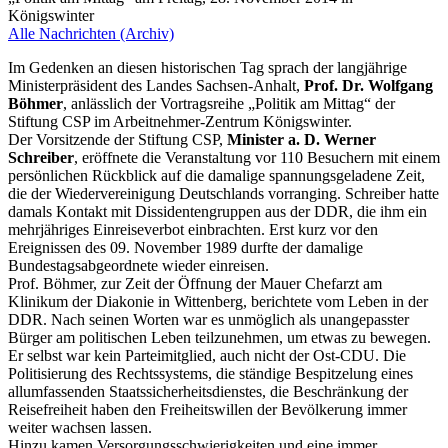
Königswinter
Alle Nachrichten (Archiv)
Im Gedenken an diesen historischen Tag sprach der langjährige
Ministerpräsident des Landes Sachsen-Anhalt,
Prof. Dr. Wolfgang
Böhmer
, anlässlich der Vortragsreihe „Politik am Mittag“ der
Stiftung CSP im Arbeitnehmer-Zentrum Königswinter.
Der Vorsitzende der Stiftung CSP,
Minister a. D. Werner
Schreiber
, eröffnete die Veranstaltung vor 110 Besuchern mit einem
persönlichen Rückblick auf die damalige spannungsgeladene Zeit,
die der Wiedervereinigung Deutschlands vorranging. Schreiber hatte
damals Kontakt mit Dissidentengruppen aus der DDR, die ihm ein
mehrjähriges Einreiseverbot einbrachten. Erst kurz vor den
Ereignissen des 09. November 1989 durfte der damalige
Bundestagsabgeordnete wieder einreisen.
Prof. Böhmer, zur Zeit der Öffnung der Mauer Chefarzt am
Klinikum der Diakonie in Wittenberg, berichtete vom Leben in der
DDR. Nach seinen Worten war es unmöglich als unangepasster
Bürger am politischen Leben teilzunehmen, um etwas zu bewegen.
Er selbst war kein Parteimitglied, auch nicht der Ost-CDU. Die
Politisierung des Rechtssystems, die ständige Bespitzelung eines
allumfassenden Staatssicherheitsdienstes, die Beschränkung der
Reisefreiheit haben den Freiheitswillen der Bevölkerung immer
weiter wachsen lassen.
Hinzu kamen Versorgungsschwierigkeiten und eine immer