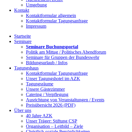
Umgebung
Kontakt
Kontaktformular allgemein
Kontaktformular Tagungsanfrage
Impressum
Startseite
Seminare
Seminare Buchungsportal
Politik am Mittag / Politisches Abendforum
Seminare für Gruppen der Bundeswehr
Bildungsurlaub / Infos
Tagungshaus
Kontaktformular Tagungsanfrage
Unser Tagungshotel im AZK
Tagungsräume
Unsere Gästezimmer
Catering / Verpflegung
Ausrichtung von Veranstaltungen / Events
Preisübersicht 2026 (PDF)
Über uns
40 Jahre AZK
Unser Träger: Stiftung CSP
Organisation – Leitbild – Ziele
Christlich-soziale Persönlichkeiten