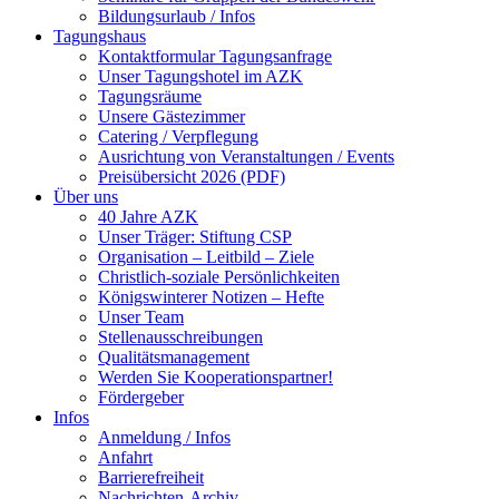
Bildungsurlaub / Infos
Tagungshaus
Kontaktformular Tagungsanfrage
Unser Tagungshotel im AZK
Tagungsräume
Unsere Gästezimmer
Catering / Verpflegung
Ausrichtung von Veranstaltungen / Events
Preisübersicht 2026 (PDF)
Über uns
40 Jahre AZK
Unser Träger: Stiftung CSP
Organisation – Leitbild – Ziele
Christlich-soziale Persönlichkeiten
Königswinterer Notizen – Hefte
Unser Team
Stellenausschreibungen
Qualitätsmanagement
Werden Sie Kooperationspartner!
Fördergeber
Infos
Anmeldung / Infos
Anfahrt
Barrierefreiheit
Nachrichten-Archiv