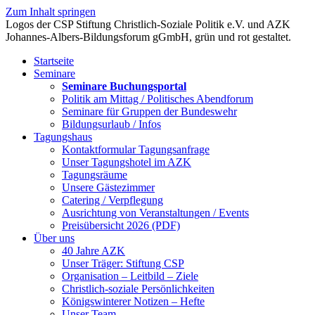
Zum Inhalt springen
Startseite
Seminare
Seminare Buchungsportal
Politik am Mittag / Politisches Abendforum
Seminare für Gruppen der Bundeswehr
Bildungsurlaub / Infos
Tagungshaus
Kontaktformular Tagungsanfrage
Unser Tagungshotel im AZK
Tagungsräume
Unsere Gästezimmer
Catering / Verpflegung
Ausrichtung von Veranstaltungen / Events
Preisübersicht 2026 (PDF)
Über uns
40 Jahre AZK
Unser Träger: Stiftung CSP
Organisation – Leitbild – Ziele
Christlich-soziale Persönlichkeiten
Königswinterer Notizen – Hefte
Unser Team