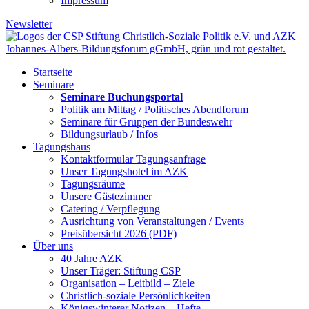
Impressum
Newsletter
Startseite
Seminare
Seminare Buchungsportal
Politik am Mittag / Politisches Abendforum
Seminare für Gruppen der Bundeswehr
Bildungsurlaub / Infos
Tagungshaus
Kontaktformular Tagungsanfrage
Unser Tagungshotel im AZK
Tagungsräume
Unsere Gästezimmer
Catering / Verpflegung
Ausrichtung von Veranstaltungen / Events
Preisübersicht 2026 (PDF)
Über uns
40 Jahre AZK
Unser Träger: Stiftung CSP
Organisation – Leitbild – Ziele
Christlich-soziale Persönlichkeiten
Königswinterer Notizen – Hefte