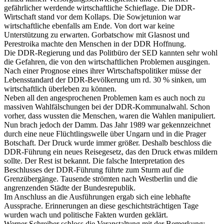
gefährlicher werdende wirtschaftliche Schieflage. Die DDR-
Wirtschaft stand vor dem Kollaps. Die Sowjetunion war
wirtschaftliche ebenfalls am Ende. Von dort war keine
Unterstützung zu erwarten. Gorbatschow mit Glasnost und
Perestroika machte den Menschen in der DDR Hoffnung.
Die DDR-Regierung und das Politbüro der SED kannten sehr wohl
die Gefahren, die von den wirtschaftlichen Problemen ausgingen.
Nach einer Prognose eines ihrer Wirtschaftspolitiker müsse der
Lebensstandard der DDR-Bevölkerung um rd. 30 % sinken, um
wirtschaftlich überleben zu können.
Neben all den angesprochenen Problemen kam es auch noch zu
massiven Wahlfälschungen bei der DDR-Kommunalwahl. Schon
vorher, dass wussten die Menschen, waren die Wahlen manipuliert.
Nun brach jedoch der Damm. Das Jahr 1989 war gekennzeichnet
durch eine neue Flüchtlingswelle über Ungarn und in die Prager
Botschaft. Der Druck wurde immer größer. Deshalb beschloss die
DDR-Führung ein neues Reisegesetz, das den Druck etwas mildern
sollte. Der Rest ist bekannt. Die falsche Interpretation des
Beschlusses der DDR-Führung führte zum Sturm auf die
Grenzübergänge. Tausende strömten nach Westberlin und die
angrenzenden Städte der Bundesrepublik.
Im Anschluss an die Ausführungen ergab sich eine lebhafte
Aussprache. Erinnerungen an diese geschichtsträchtigen Tage
wurden wach und politische Fakten wurden geklärt.
Werner Schreiber schloss die Veranstaltung mit der Bemerkung: