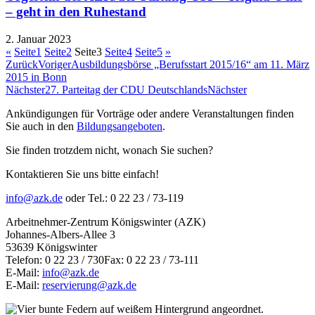
– geht in den Ruhestand
2. Januar 2023
«
Seite
1
Seite
2
Seite
3
Seite
4
Seite
5
»
Zurück
Voriger
Ausbildungsbörse „Berufsstart 2015/16“ am 11. März
2015 in Bonn
Nächster
27. Parteitag der CDU Deutschlands
Nächster
Ankündigungen für Vorträge oder andere Veranstaltungen finden
Sie auch in den
Bildungsangeboten
.
Sie finden trotzdem nicht, wonach Sie suchen?
Kontaktieren Sie uns bitte einfach!
info@azk.de
oder Tel.: 0 22 23 / 73-119
Arbeitnehmer-Zentrum Königswinter (AZK)
Johannes-Albers-Allee 3
53639 Königswinter
Telefon: 0 22 23 / 730Fax: 0 22 23 / 73-111
E-Mail:
info@azk.de
E-Mail:
reservierung@azk.de