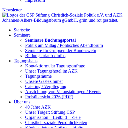
Impressum
Newsletter
Startseite
Seminare
Seminare Buchungsportal
Politik am Mittag / Politisches Abendforum
Seminare für Gruppen der Bundeswehr
Bildungsurlaub / Infos
Tagungshaus
Kontaktformular Tagungsanfrage
Unser Tagungshotel im AZK
Tagungsräume
Unsere Gästezimmer
Catering / Verpflegung
Ausrichtung von Veranstaltungen / Events
Preisübersicht 2026 (PDF)
Über uns
40 Jahre AZK
Unser Träger: Stiftung CSP
Organisation – Leitbild – Ziele
Christlich-soziale Persönlichkeiten
Königswinterer Notizen – Hefte