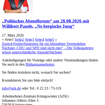
„Politisches Abendforum“ am 28.08.2026 mit
Willibert Pauels, „Ne bergische Jung“
17. März 2026
«
Seite
1
Seite
2
Seite
3
Seite
4
Seite
5
»
Zurück
Voriger
Strategien für ein lebendiges Vereinsleben
Nächster
„CDU und SPD sind nicht eins“ – Die Volksparteien
setzen unterschiedliche Akzente
Nächster
Ankündigungen für Vorträge oder andere Veranstaltungen finden
Sie auch in den
Bildungsangeboten
.
Sie finden trotzdem nicht, wonach Sie suchen?
Kontaktieren Sie uns bitte einfach!
info@azk.de
oder Tel.: 0 22 23 / 73-119
Arbeitnehmer-Zentrum Königswinter (AZK)
Johannes-Albers-Allee 3
53639 Königswinter