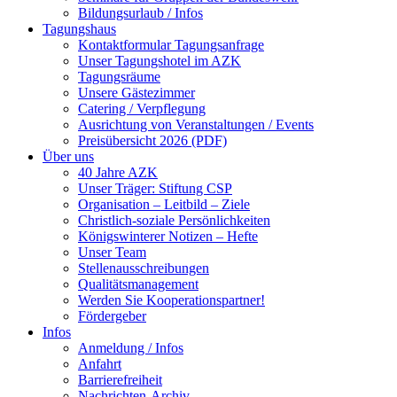
Bildungsurlaub / Infos
Tagungshaus
Kontaktformular Tagungsanfrage
Unser Tagungshotel im AZK
Tagungsräume
Unsere Gästezimmer
Catering / Verpflegung
Ausrichtung von Veranstaltungen / Events
Preisübersicht 2026 (PDF)
Über uns
40 Jahre AZK
Unser Träger: Stiftung CSP
Organisation – Leitbild – Ziele
Christlich-soziale Persönlichkeiten
Königswinterer Notizen – Hefte
Unser Team
Stellenausschreibungen
Qualitätsmanagement
Werden Sie Kooperationspartner!
Fördergeber
Infos
Anmeldung / Infos
Anfahrt
Barrierefreiheit
Nachrichten-Archiv