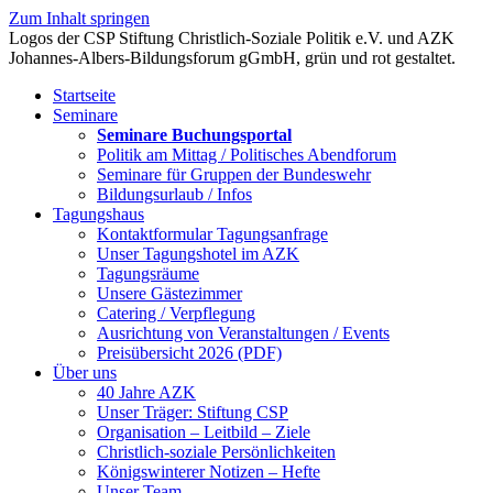
Zum Inhalt springen
Startseite
Seminare
Seminare Buchungsportal
Politik am Mittag / Politisches Abendforum
Seminare für Gruppen der Bundeswehr
Bildungsurlaub / Infos
Tagungshaus
Kontaktformular Tagungsanfrage
Unser Tagungshotel im AZK
Tagungsräume
Unsere Gästezimmer
Catering / Verpflegung
Ausrichtung von Veranstaltungen / Events
Preisübersicht 2026 (PDF)
Über uns
40 Jahre AZK
Unser Träger: Stiftung CSP
Organisation – Leitbild – Ziele
Christlich-soziale Persönlichkeiten
Königswinterer Notizen – Hefte
Unser Team