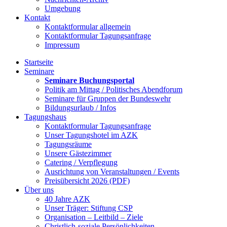
Umgebung
Kontakt
Kontaktformular allgemein
Kontaktformular Tagungsanfrage
Impressum
Startseite
Seminare
Seminare Buchungsportal
Politik am Mittag / Politisches Abendforum
Seminare für Gruppen der Bundeswehr
Bildungsurlaub / Infos
Tagungshaus
Kontaktformular Tagungsanfrage
Unser Tagungshotel im AZK
Tagungsräume
Unsere Gästezimmer
Catering / Verpflegung
Ausrichtung von Veranstaltungen / Events
Preisübersicht 2026 (PDF)
Über uns
40 Jahre AZK
Unser Träger: Stiftung CSP
Organisation – Leitbild – Ziele
Christlich-soziale Persönlichkeiten