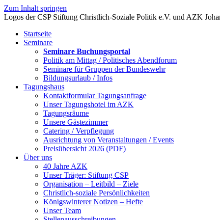
Zum Inhalt springen
Startseite
Seminare
Seminare Buchungsportal
Politik am Mittag / Politisches Abendforum
Seminare für Gruppen der Bundeswehr
Bildungsurlaub / Infos
Tagungshaus
Kontaktformular Tagungsanfrage
Unser Tagungshotel im AZK
Tagungsräume
Unsere Gästezimmer
Catering / Verpflegung
Ausrichtung von Veranstaltungen / Events
Preisübersicht 2026 (PDF)
Über uns
40 Jahre AZK
Unser Träger: Stiftung CSP
Organisation – Leitbild – Ziele
Christlich-soziale Persönlichkeiten
Königswinterer Notizen – Hefte
Unser Team
Stellenausschreibungen