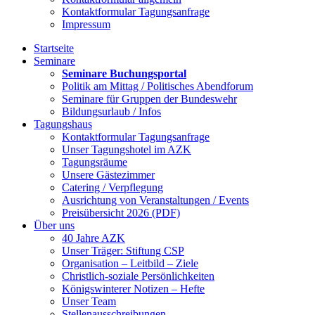
Kontaktformular Tagungsanfrage
Impressum
Startseite
Seminare
Seminare Buchungsportal
Politik am Mittag / Politisches Abendforum
Seminare für Gruppen der Bundeswehr
Bildungsurlaub / Infos
Tagungshaus
Kontaktformular Tagungsanfrage
Unser Tagungshotel im AZK
Tagungsräume
Unsere Gästezimmer
Catering / Verpflegung
Ausrichtung von Veranstaltungen / Events
Preisübersicht 2026 (PDF)
Über uns
40 Jahre AZK
Unser Träger: Stiftung CSP
Organisation – Leitbild – Ziele
Christlich-soziale Persönlichkeiten
Königswinterer Notizen – Hefte
Unser Team
Stellenausschreibungen