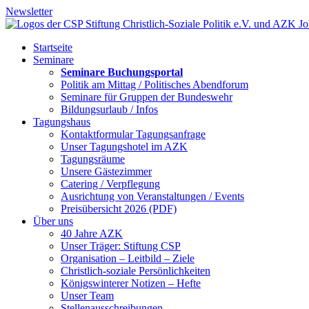
Newsletter
Startseite
Seminare
Seminare Buchungsportal
Politik am Mittag / Politisches Abendforum
Seminare für Gruppen der Bundeswehr
Bildungsurlaub / Infos
Tagungshaus
Kontaktformular Tagungsanfrage
Unser Tagungshotel im AZK
Tagungsräume
Unsere Gästezimmer
Catering / Verpflegung
Ausrichtung von Veranstaltungen / Events
Preisübersicht 2026 (PDF)
Über uns
40 Jahre AZK
Unser Träger: Stiftung CSP
Organisation – Leitbild – Ziele
Christlich-soziale Persönlichkeiten
Königswinterer Notizen – Hefte
Unser Team
Stellenausschreibungen