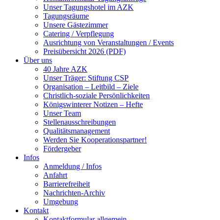
Unser Tagungshotel im AZK
Tagungsräume
Unsere Gästezimmer
Catering / Verpflegung
Ausrichtung von Veranstaltungen / Events
Preisübersicht 2026 (PDF)
Über uns
40 Jahre AZK
Unser Träger: Stiftung CSP
Organisation – Leitbild – Ziele
Christlich-soziale Persönlichkeiten
Königswinterer Notizen – Hefte
Unser Team
Stellenausschreibungen
Qualitätsmanagement
Werden Sie Kooperationspartner!
Fördergeber
Infos
Anmeldung / Infos
Anfahrt
Barrierefreiheit
Nachrichten-Archiv
Umgebung
Kontakt
Kontaktformular allgemein