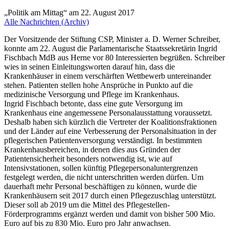
„Politik am Mittag“ am 22. August 2017
Alle Nachrichten (Archiv)
Der Vorsitzende der Stiftung CSP, Minister a. D. Werner Schreiber,
konnte am 22. August die Parlamentarische Staatssekretärin Ingrid
Fischbach MdB aus Herne vor 80 Interessierten begrüßen. Schreiber
wies in seinen Einleitungsworten darauf hin, dass die
Krankenhäuser in einem verschärften Wettbewerb untereinander
stehen. Patienten stellen hohe Ansprüche in Punkto auf die
medizinische Versorgung und Pflege im Krankenhaus.
Ingrid Fischbach betonte, dass eine gute Versorgung im
Krankenhaus eine angemessene Personalausstattung voraussetzt.
Deshalb haben sich kürzlich die Vertreter der Koalitionsfraktionen
und der Länder auf eine Verbesserung der Personalsituation in der
pflegerischen Patientenversorgung verständigt. In bestimmten
Krankenhausbereichen, in denen dies aus Gründen der
Patientensicherheit besonders notwendig ist, wie auf
Intensivstationen, sollen künftig Pflegepersonaluntergrenzen
festgelegt werden, die nicht unterschritten werden dürfen. Um
dauerhaft mehr Personal beschäftigen zu können, wurde die
Krankenhäusern seit 2017 durch einen Pflegezuschlag unterstützt.
Dieser soll ab 2019 um die Mittel des Pflegestellen-
Förderprogramms ergänzt werden und damit von bisher 500 Mio.
Euro auf bis zu 830 Mio. Euro pro Jahr anwachsen.