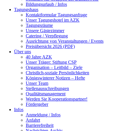
Bildungsurlaub / Infos
Tagungshaus
Kontaktformular Tagungsanfrage
Unser Tagungshotel im AZK
Tagungsräume
Unsere Gästezimmer
Catering / Verpflegung
Ausrichtung von Veranstaltungen / Events
Preisübersicht 2026 (PDF)
Über uns
40 Jahre AZK
Unser Träger: Stiftung CSP
Organisation – Leitbild – Ziele
Christlich-soziale Persönlichkeiten
Königswinterer Notizen – Hefte
Unser Team
Stellenausschreibungen
Qualitätsmanagement
Werden Sie Kooperationspartner!
Fördergeber
Infos
Anmeldung / Infos
Anfahrt
Barrierefreiheit
Nachrichten-Archiv