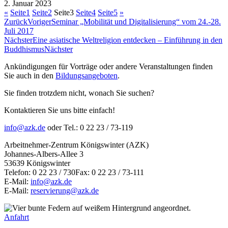
2. Januar 2023
«
Seite
1
Seite
2
Seite
3
Seite
4
Seite
5
»
Zurück
Voriger
Seminar „Mobilität und Digitalisierung“ vom 24.-28.
Juli 2017
Nächster
Eine asiatische Weltreligion entdecken – Einführung in den
Buddhismus
Nächster
Ankündigungen für Vorträge oder andere Veranstaltungen finden
Sie auch in den
Bildungsangeboten
.
Sie finden trotzdem nicht, wonach Sie suchen?
Kontaktieren Sie uns bitte einfach!
info@azk.de
oder Tel.: 0 22 23 / 73-119
Arbeitnehmer-Zentrum Königswinter (AZK)
Johannes-Albers-Allee 3
53639 Königswinter
Telefon: 0 22 23 / 730Fax: 0 22 23 / 73-111
E-Mail:
info@azk.de
E-Mail:
reservierung@azk.de
Anfahrt