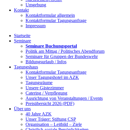
Umgebung
Kontakt
Kontaktformular allgemein
Kontaktformular Tagungsanfrage
Impressum
Startseite
Seminare
Seminare Buchungsportal
Politik am Mittag / Politisches Abendforum
Seminare für Gruppen der Bundeswehr
Bildungsurlaub / Infos
Tagungshaus
Kontaktformular Tagungsanfrage
Unser Tagungshotel im AZK
Tagungsräume
Unsere Gästezimmer
Catering / Verpflegung
Ausrichtung von Veranstaltungen / Events
Preisübersicht 2026 (PDF)
Über uns
40 Jahre AZK
Unser Träger: Stiftung CSP
Organisation – Leitbild – Ziele
Christlich-soziale Persönlichkeiten