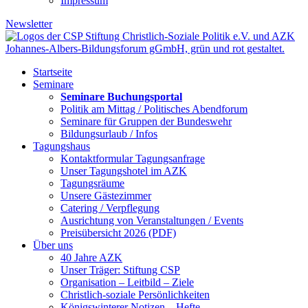
Impressum
Newsletter
Startseite
Seminare
Seminare Buchungsportal
Politik am Mittag / Politisches Abendforum
Seminare für Gruppen der Bundeswehr
Bildungsurlaub / Infos
Tagungshaus
Kontaktformular Tagungsanfrage
Unser Tagungshotel im AZK
Tagungsräume
Unsere Gästezimmer
Catering / Verpflegung
Ausrichtung von Veranstaltungen / Events
Preisübersicht 2026 (PDF)
Über uns
40 Jahre AZK
Unser Träger: Stiftung CSP
Organisation – Leitbild – Ziele
Christlich-soziale Persönlichkeiten
Königswinterer Notizen – Hefte