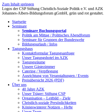
Zum Inhalt springen
Startseite
Seminare
Seminare Buchungsportal
Politik am Mittag / Politisches Abendforum
Seminare für Gruppen der Bundeswehr
Bildungsurlaub / Infos
Tagungshaus
Kontaktformular Tagungsanfrage
Unser Tagungshotel im AZK
Tagungsräume
Unsere Gästezimmer
Catering / Verpflegung
Ausrichtung von Veranstaltungen / Events
Preisübersicht 2026 (PDF)
Über uns
40 Jahre AZK
Unser Träger: Stiftung CSP
Organisation – Leitbild – Ziele
Christlich-soziale Persönlichkeiten
Königswinterer Notizen – Hefte
Unser Team